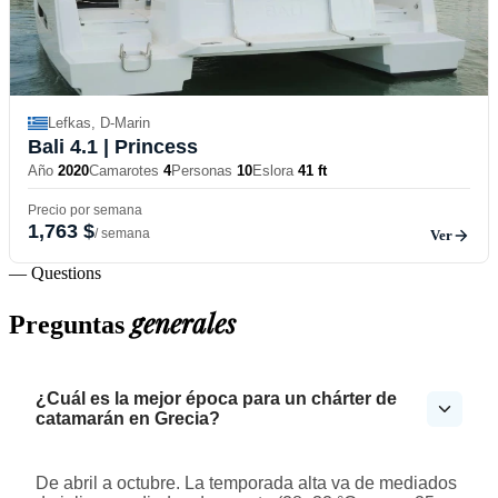
Lefkas, D-Marin
Bali 4.1
| Princess
Año
2020
Camarotes
4
Personas
10
Eslora
41 ft
Precio por semana
1,763 $
/ semana
Ver
— Questions
generales
Preguntas
¿Cuál es la mejor época para un chárter de
catamarán en Grecia?
De abril a octubre. La temporada alta va de mediados