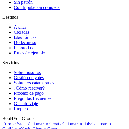
Sin patrón
Con tripulación completa
Destinos
Atenas
Cícladas
Islas Jónicas
Dodecaneso
Espóradas
Rutas de ejemplo
Servicios
Sobre nosotros
Gestión de yates
Sobre los catamaranes
¿Cómo reservar?
Proceso de pago
Preguntas frecuentes
Guía de viaje
Empleo
Boat4You Group
Europe Yachts
Catamaran Croatia
Catamaran Italy
Catamaran
Caribbean
Yacht Charter Croatia