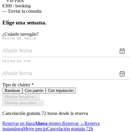
VIP Pack
€300 / booking
— Enviar la consulta
Elige una
semana.
¿Cuándo navegáis?
FECHA DE INICIO
FECHA DE FIN
Tipo de chárter
*
Bareboat
Con patrón
Con tripulación
Mostrar desglose
⌄
Obtener una oferta →
Cancelación gratuita 72 horas desde la reserva
Reservar en línea
Ahora
mismo.
Reservar
→
Reserva
instantánea
Mejor precio
Cancelación gratuita 72h