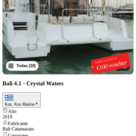
NEW CLIENTS
€100 voucher
Todas (18)
1
/
18
Bali 4.1
·
Crystal Waters
Kos, Kos Marina
Año
2019
Fabricante
Bali Catamarans
Camarotes