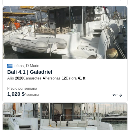
Lefkas, D-Marin
Bali 4.1
| Galadriel
Año
2020
Camarotes
4
Personas
12
Eslora
41 ft
Precio por semana
1,920 $
/ semana
Ver