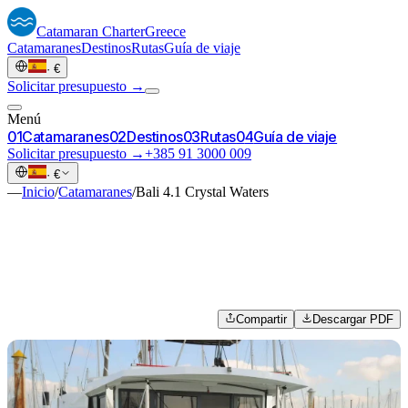
Catamaran
Charter
Greece
Catamaranes
Destinos
Rutas
Guía de viaje
·
€
Solicitar presupuesto →
Menú
0
1
Catamaranes
0
2
Destinos
0
3
Rutas
0
4
Guía de viaje
Solicitar presupuesto →
+385 91 3000 009
·
€
—
Inicio
/
Catamaranes
/
Bali 4.1 Crystal Waters
Compartir
Descargar PDF