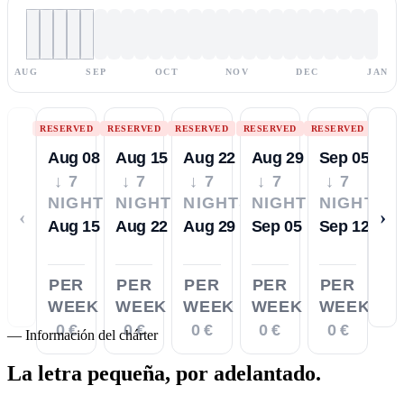
AUG
SEP
OCT
NOV
DEC
JAN
RESERVED
RESERVED
RESERVED
RESERVED
RESERVED
Aug 08
Aug 15
Aug 22
Aug 29
Sep 05
↓ 7
↓ 7
↓ 7
↓ 7
↓ 7
NIGHTS
NIGHTS
NIGHTS
NIGHTS
NIGHTS
‹
›
Aug 15
Aug 22
Aug 29
Sep 05
Sep 12
PER
PER
PER
PER
PER
WEEK
WEEK
WEEK
WEEK
WEEK
0 €
0 €
0 €
0 €
0 €
—
Información del chárter
La letra pequeña,
por adelantado.