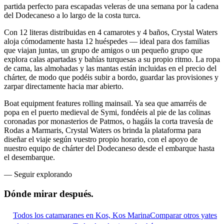
partida perfecto para escapadas veleras de una semana por la cadena
del Dodecaneso a lo largo de la costa turca.
Con 12 literas distribuidas en 4 camarotes y 4 baños, Crystal Waters
aloja cómodamente hasta 12 huéspedes — ideal para dos familias
que viajan juntas, un grupo de amigos o un pequeño grupo que
explora calas apartadas y bahías turquesas a su propio ritmo. La ropa
de cama, las almohadas y las mantas están incluidas en el precio del
chárter, de modo que podéis subir a bordo, guardar las provisiones y
zarpar directamente hacia mar abierto.
Boat equipment features rolling mainsail. Ya sea que amarréis de
popa en el puerto medieval de Symi, fondéeis al pie de las colinas
coronadas por monasterios de Patmos, o hagáis la corta travesía de
Rodas a Marmaris, Crystal Waters os brinda la plataforma para
diseñar el viaje según vuestro propio horario, con el apoyo de
nuestro equipo de chárter del Dodecaneso desde el embarque hasta
el desembarque.
—
Seguir explorando
Dónde mirar
después.
Todos los catamaranes en Kos, Kos Marina
Comparar otros yates