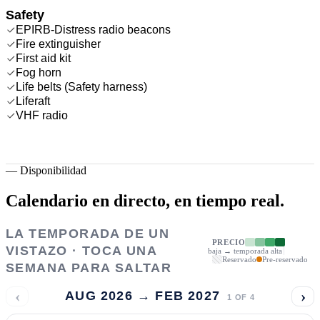
Safety
EPIRB-Distress radio beacons
Fire extinguisher
First aid kit
Fog horn
Life belts (Safety harness)
Liferaft
VHF radio
—
Disponibilidad
Calendario en directo,
en tiempo real.
LA TEMPORADA DE UN
PRECIO
VISTAZO · TOCA UNA
baja → temporada alta
Reservado
Pre-reservado
SEMANA PARA SALTAR
‹
›
AUG 2026 → FEB 2027
1
OF
4