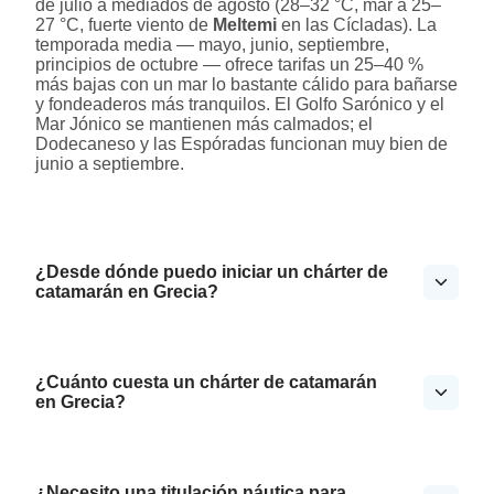
de julio a mediados de agosto (28–32 °C, mar a 25–
27 °C, fuerte viento de
Meltemi
en las Cícladas). La
temporada media — mayo, junio, septiembre,
principios de octubre — ofrece tarifas un 25–40 %
más bajas con un mar lo bastante cálido para bañarse
y fondeaderos más tranquilos. El Golfo Sarónico y el
Mar Jónico se mantienen más calmados; el
Dodecaneso y las Espóradas funcionan muy bien de
junio a septiembre.
¿Desde dónde puedo iniciar un chárter de
catamarán en Grecia?
¿Cuánto cuesta un chárter de catamarán
en Grecia?
¿Necesito una titulación náutica para