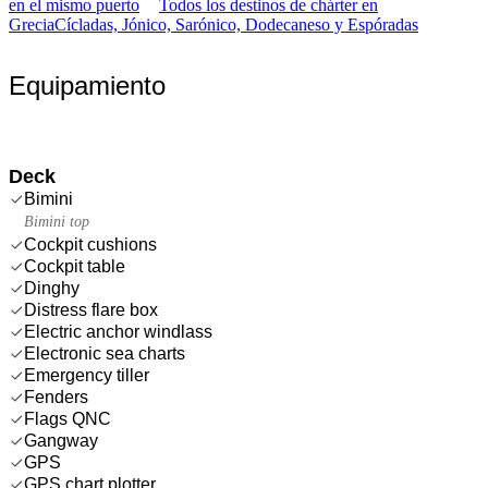
en el mismo puerto
Todos los destinos de chárter en
Grecia
Cícladas, Jónico, Sarónico, Dodecaneso y Espóradas
Equipamiento
Deck
Bimini
Bimini top
Cockpit cushions
Cockpit table
Dinghy
Distress flare box
Electric anchor windlass
Electronic sea charts
Emergency tiller
Fenders
Flags QNC
Gangway
GPS
GPS chart plotter