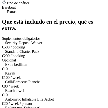
Tipo de chárter
Bareboat
—
Extras
Qué está incluido en el precio,
qué es
extra.
Suplementos obligatorios
Security Deposit Waiver
€500 / booking
Standard Charter Pack
€290 / booking
Opcional
Extra bedlinen
€10
Kayak
€100 / week
Grill/Barbecue/Plancha
€80 / week
Beach towel
€10
Automatic Inflatable Life Jacket
€20 / week / person
Railing net (Safety net)