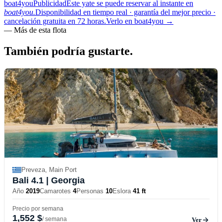
boat4you
Publicidad
Este yate se puede reservar al instante en
boat4you.
Disponibilidad en tiempo real · garantía del mejor precio ·
cancelación gratuita en 72 horas.
Verlo en boat4you
→
—
Más de esta flota
También podría
gustarte.
Preveza, Main Port
Bali 4.1
| Georgia
Año
2019
Camarotes
4
Personas
10
Eslora
41 ft
Precio por semana
1,552 $
/ semana
Ver