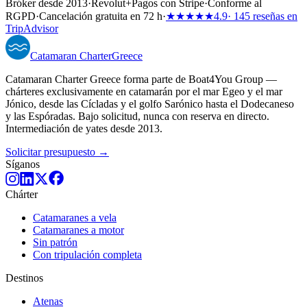
Bróker desde 2013
·
Revolut
+
Pagos con Stripe
·
Conforme al
RGPD
·
Cancelación gratuita en 72 h
·
★★★★★
4.9
· 145 reseñas en
TripAdvisor
Catamaran
Charter
Greece
Catamaran Charter Greece forma parte de Boat4You Group —
chárteres exclusivamente en catamarán por el mar Egeo y el mar
Jónico, desde las Cícladas y el golfo Sarónico hasta el Dodecaneso
y las Espóradas. Bajo solicitud, nunca con reserva en directo.
Intermediación de yates desde 2013.
Solicitar presupuesto →
Síganos
Chárter
Catamaranes a vela
Catamaranes a motor
Sin patrón
Con tripulación completa
Destinos
Atenas