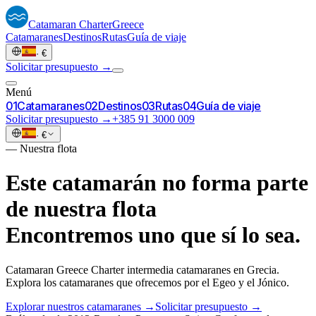
Catamaran
Charter
Greece
Catamaranes
Destinos
Rutas
Guía de viaje
·
€
Solicitar presupuesto →
Menú
0
1
Catamaranes
0
2
Destinos
0
3
Rutas
0
4
Guía de viaje
Solicitar presupuesto →
+385 91 3000 009
·
€
—
Nuestra flota
Este catamarán no forma parte
de nuestra flota
Encontremos uno que sí lo sea.
Catamaran Greece Charter intermedia catamaranes en Grecia.
Explora los catamaranes que ofrecemos por el Egeo y el Jónico.
Explorar nuestros catamaranes →
Solicitar presupuesto →