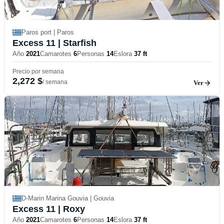
Paros port | Paros
Excess 11
| Starfish
Año
2021
Camarotes
6
Personas
14
Eslora
37 ft
Precio por semana
2,272 $
/ semana
Ver
D-Marin Marina Gouvia | Gouvia
Excess 11
| Roxy
Año
2021
Camarotes
6
Personas
14
Eslora
37 ft