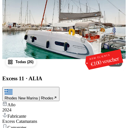
NEW CLIENTS
€100 voucher
Todas (26)
1
/
26
Excess 11
·
ALIA
Rhodes New Marina | Rhodes
Año
2024
Fabricante
Excess Catamarans
Camarotes