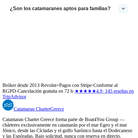
¿Son los catamaranes aptos para familias?
Bróker desde 2013
·
Revolut
+
Pagos con Stripe
·
Conforme al
RGPD
·
Cancelación gratuita en 72 h
·
★★★★★
4.9
· 145 reseñas en
TripAdvisor
Catamaran
Charter
Greece
Catamaran Charter Greece forma parte de Boat4You Group —
chárteres exclusivamente en catamarán por el mar Egeo y el mar
Jónico, desde las Cícladas y el golfo Sarónico hasta el Dodecaneso
y las Espóradas. Bajo solicitud, nunca con reserva en directo.