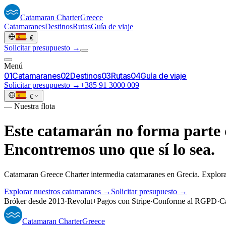
Catamaran
Charter
Greece
Catamaranes
Destinos
Rutas
Guía de viaje
·
€
Solicitar presupuesto →
Menú
0
1
Catamaranes
0
2
Destinos
0
3
Rutas
0
4
Guía de viaje
Solicitar presupuesto →
+385 91 3000 009
·
€
—
Nuestra flota
Este catamarán no forma parte d
Encontremos uno que sí lo sea.
Catamaran Greece Charter intermedia catamaranes en Grecia. Explora 
Explorar nuestros catamaranes →
Solicitar presupuesto →
Bróker desde 2013
·
Revolut
+
Pagos con Stripe
·
Conforme al RGPD
·
Ca
Catamaran
Charter
Greece