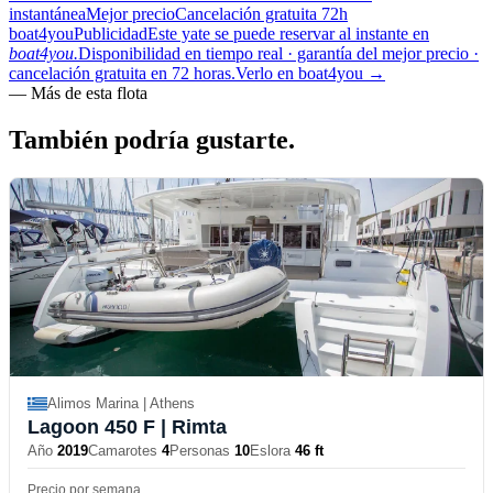
instantánea
Mejor precio
Cancelación gratuita 72h
boat4you
Publicidad
Este yate se puede reservar al instante en
boat4you.
Disponibilidad en tiempo real · garantía del mejor precio ·
cancelación gratuita en 72 horas.
Verlo en boat4you
→
—
Más de esta flota
También podría
gustarte.
Alimos Marina | Athens
Lagoon 450 F
| Rimta
Año
2019
Camarotes
4
Personas
10
Eslora
46 ft
Precio por semana