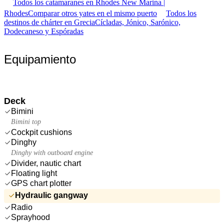
Todos los catamaranes en Rhodes New Marina |
Rhodes
Comparar otros yates en el mismo puerto
Todos los
destinos de chárter en Grecia
Cícladas, Jónico, Sarónico,
Dodecaneso y Espóradas
Equipamiento
Deck
Bimini
Bimini top
Cockpit cushions
Dinghy
Dinghy with outboard engine
Divider, nautic chart
Floating light
GPS chart plotter
Hydraulic gangway
Radio
Sprayhood