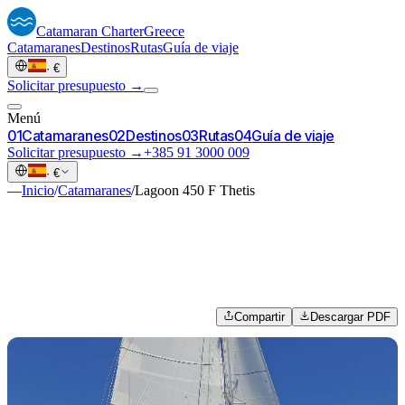
Catamaran
Charter
Greece
Catamaranes
Destinos
Rutas
Guía de viaje
·
€
Solicitar presupuesto →
Menú
0
1
Catamaranes
0
2
Destinos
0
3
Rutas
0
4
Guía de viaje
Solicitar presupuesto →
+385 91 3000 009
·
€
—
Inicio
/
Catamaranes
/
Lagoon 450 F Thetis
Compartir
Descargar PDF