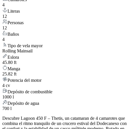
4
Literas
12
Personas
12
Baños
4
Tipo de vela mayor
Rolling Mainsail
Eslora
45.80 ft
Manga
25.82 ft
Potencia del motor
4 cv
Depósito de combustible
1000 l
Depósito de agua
700 l
Descubre Lagoon 450 F – Thetis, un catamaran de 4 camarotes que
combina el ritmo tranquilo de un crucero estival del Dodecaneso con
el confort y la estabilidad de un casco múltiple moderno. Botado en