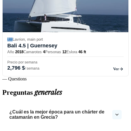
Lavrion, main port
Bali 4.5
| Guernesey
Año
2018
Camarotes
4
Personas
12
Eslora
46 ft
Precio por semana
2,796 $
/ semana
Ver
— Questions
generales
Preguntas
¿Cuál es la mejor época para un chárter de
catamarán en Grecia?