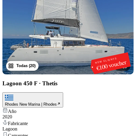
NEW CLIENTS
€100 voucher
Todas (20)
1
/
20
Lagoon 450 F
·
Thetis
Rhodes New Marina | Rhodes
Año
2020
Fabricante
Lagoon
Camarotes