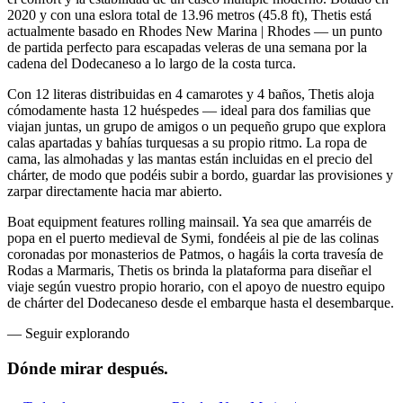
2020 y con una eslora total de 13.96 metros (45.8 ft), Thetis está
actualmente basado en Rhodes New Marina | Rhodes — un punto
de partida perfecto para escapadas veleras de una semana por la
cadena del Dodecaneso a lo largo de la costa turca.
Con 12 literas distribuidas en 4 camarotes y 4 baños, Thetis aloja
cómodamente hasta 12 huéspedes — ideal para dos familias que
viajan juntas, un grupo de amigos o un pequeño grupo que explora
calas apartadas y bahías turquesas a su propio ritmo. La ropa de
cama, las almohadas y las mantas están incluidas en el precio del
chárter, de modo que podéis subir a bordo, guardar las provisiones y
zarpar directamente hacia mar abierto.
Boat equipment features rolling mainsail. Ya sea que amarréis de
popa en el puerto medieval de Symi, fondéeis al pie de las colinas
coronadas por monasterios de Patmos, o hagáis la corta travesía de
Rodas a Marmaris, Thetis os brinda la plataforma para diseñar el
viaje según vuestro propio horario, con el apoyo de nuestro equipo
de chárter del Dodecaneso desde el embarque hasta el desembarque.
—
Seguir explorando
Dónde mirar
después.