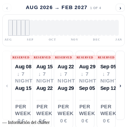
‹
›
AUG 2026 → FEB 2027
1
OF
4
AUG
SEP
OCT
NOV
DEC
JAN
RESERVED
RESERVED
RESERVED
RESERVED
RESERVED
Aug 08
Aug 15
Aug 22
Aug 29
Sep 05
↓ 7
↓ 7
↓ 7
↓ 7
↓ 7
NIGHTS
NIGHTS
NIGHTS
NIGHTS
NIGHTS
‹
›
Aug 15
Aug 22
Aug 29
Sep 05
Sep 12
PER
PER
PER
PER
PER
WEEK
WEEK
WEEK
WEEK
WEEK
0 €
0 €
0 €
0 €
0 €
—
Información del chárter