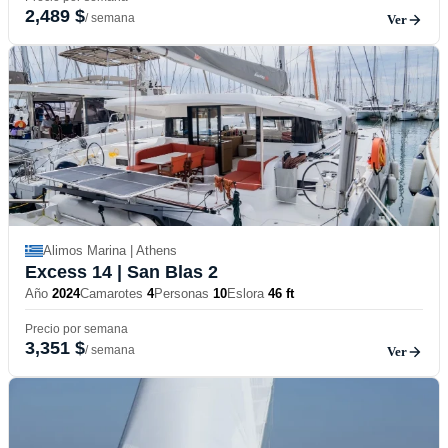
2,489 $
/ semana
Ver
Alimos Marina | Athens
Excess 14
| San Blas 2
Año
2024
Camarotes
4
Personas
10
Eslora
46 ft
Precio por semana
3,351 $
/ semana
Ver