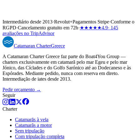
Intermediário desde 2013
·
Revolut
+
Pagamentos Stripe
·
Conforme o
RGPD
·
Cancelamento gratuito em 72h
·
★★★★★
4.9
· 145
avaliações no TripAdvisor
Catamaran
Charter
Greece
A Catamaran Charter Greece faz parte do Boat4You Group —
charters exclusivamente em catamarã pelo mar Egeu e pelo mar
Jónico, das Cíclades e do Golfo Sarónico até ao Dodecaneso e às
Espórades. Mediante pedido, nunca com reserva em direto.
Intermediação de iates desde 2013.
Pedir orçamento →
Seguir
Charter
Catamarãs à vela
Catamarãs a motor
Sem tripulação
Com tripulação completa