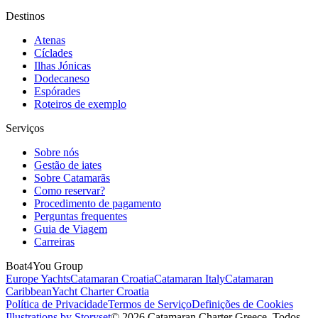
Destinos
Atenas
Cíclades
Ilhas Jónicas
Dodecaneso
Espórades
Roteiros de exemplo
Serviços
Sobre nós
Gestão de iates
Sobre Catamarãs
Como reservar?
Procedimento de pagamento
Perguntas frequentes
Guia de Viagem
Carreiras
Boat4You Group
Europe Yachts
Catamaran Croatia
Catamaran Italy
Catamaran
Caribbean
Yacht Charter Croatia
Política de Privacidade
Termos de Serviço
Definições de Cookies
Illustrations by Storyset
© 2026 Catamaran Charter Greece. Todos