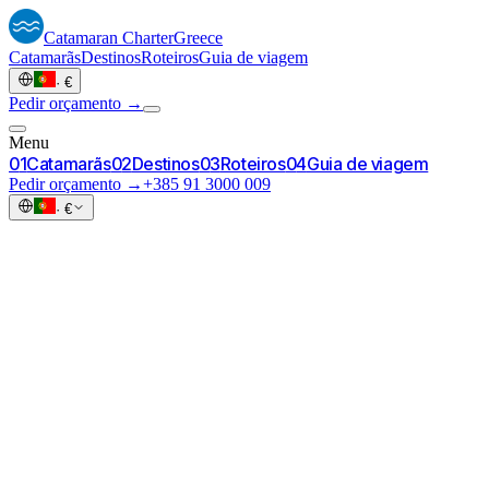
Catamaran
Charter
Greece
Catamarãs
Destinos
Roteiros
Guia de viagem
·
€
Pedir orçamento →
Menu
0
1
Catamarãs
0
2
Destinos
0
3
Roteiros
0
4
Guia de viagem
Pedir orçamento →
+385 91 3000 009
·
€