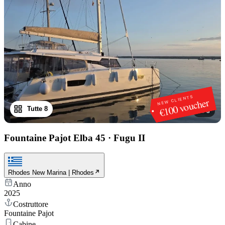
NEW CLIENTS
€100 voucher
Tutte 8
1
/
8
Fountaine Pajot Elba 45
·
Fugu II
Rhodes New Marina | Rhodes
Anno
2025
Costruttore
Fountaine Pajot
Cabine