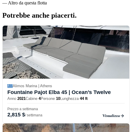
—
Altro da questa flotta
Potrebbe anche
piacerti.
Alimos Marina | Athens
Fountaine Pajot Elba 45
| Ocean’s Twelve
Anno
2021
Cabine
4
Persone
10
Lunghezza
44 ft
Prezzo a settimana
2,815 $
/ settimana
Visualizza