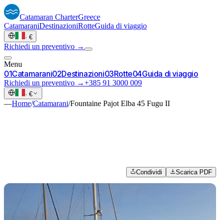
Catamaran
Charter
Greece
Catamarani
Destinazioni
Rotte
Guida di viaggio
·
€
Richiedi un preventivo →
Menu
0
1
Catamarani
0
2
Destinazioni
0
3
Rotte
0
4
Guida di viaggio
Richiedi un preventivo →
+385 91 3000 009
·
€
—
Home
/
Catamarani
/
Fountaine Pajot Elba 45 Fugu II
Condividi
Scarica PDF