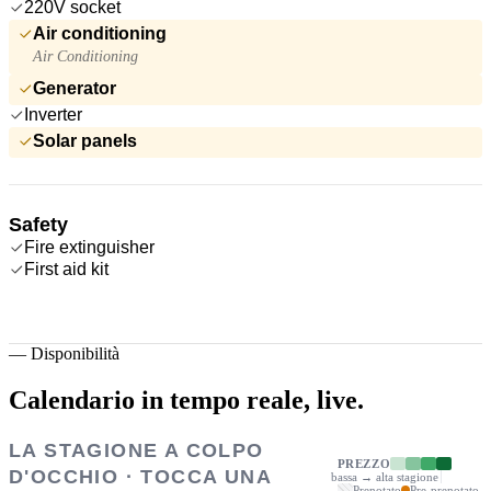
220V socket
Air conditioning
Air Conditioning
Generator
Inverter
Solar panels
Safety
Fire extinguisher
First aid kit
—
Disponibilità
Calendario in tempo reale,
live.
LA STAGIONE A COLPO
PREZZO
D'OCCHIO · TOCCA UNA
bassa → alta stagione
Prenotato
Pre-prenotato