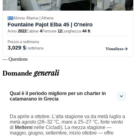
Alimos Marina | Athens
Fountaine Pajot Elba 45
| O'neiro
Anno
2022
Cabine
4
Persone
12
Lunghezza
44 ft
Prezzo a settimana
3,029 $
/ settimana
Visualizza
— Questions
generali
Domande
Qual è il periodo migliore per un charter in
catamarano in Grecia
Da aprile a ottobre. L'alta stagione va da metà luglio a
metà agosto (28–32 °C, mare a 25–27 °C, forte vento
di
Meltemi
nelle Cicladi). La mezza stagione —
maggio, giugno, settembre, inizio ottobre — offre