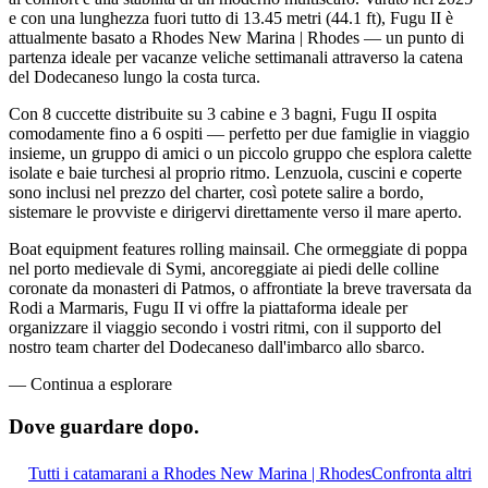
e con una lunghezza fuori tutto di 13.45 metri (44.1 ft), Fugu II è
attualmente basato a Rhodes New Marina | Rhodes — un punto di
partenza ideale per vacanze veliche settimanali attraverso la catena
del Dodecaneso lungo la costa turca.
Con 8 cuccette distribuite su 3 cabine e 3 bagni, Fugu II ospita
comodamente fino a 6 ospiti — perfetto per due famiglie in viaggio
insieme, un gruppo di amici o un piccolo gruppo che esplora calette
isolate e baie turchesi al proprio ritmo. Lenzuola, cuscini e coperte
sono inclusi nel prezzo del charter, così potete salire a bordo,
sistemare le provviste e dirigervi direttamente verso il mare aperto.
Boat equipment features rolling mainsail. Che ormeggiate di poppa
nel porto medievale di Symi, ancoreggiate ai piedi delle colline
coronate da monasteri di Patmos, o affrontiate la breve traversata da
Rodi a Marmaris, Fugu II vi offre la piattaforma ideale per
organizzare il viaggio secondo i vostri ritmi, con il supporto del
nostro team charter del Dodecaneso dall'imbarco allo sbarco.
—
Continua a esplorare
Dove guardare
dopo.
Tutti i catamarani a Rhodes New Marina | Rhodes
Confronta altri