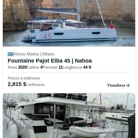
Alimos Marina | Athens
Fountaine Pajot Elba 45
| Nahoa
Anno
2020
Cabine
4
Persone
11
Lunghezza
44 ft
Prezzo a settimana
2,815 $
/ settimana
Visualizza