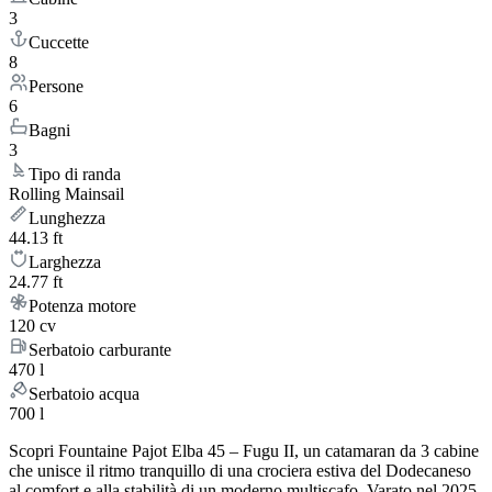
3
Cuccette
8
Persone
6
Bagni
3
Tipo di randa
Rolling Mainsail
Lunghezza
44.13 ft
Larghezza
24.77 ft
Potenza motore
120 cv
Serbatoio carburante
470 l
Serbatoio acqua
700 l
Scopri Fountaine Pajot Elba 45 – Fugu II, un catamaran da 3 cabine
che unisce il ritmo tranquillo di una crociera estiva del Dodecaneso
al comfort e alla stabilità di un moderno multiscafo. Varato nel 2025