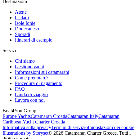
Destinazioni
Atene
Cicladi
Isole Ionie
Dodecaneso
Sporadi
Itinerari di esempio
Servizi
Chi siamo
Gestione yacht
Informazioni sui catamarani
Come prenotare?
Procedura di pagamento
FAQ
Guida di viaggio
Lavora con noi
Boat4You Group
Europe Yachts
Catamaran Croatia
Catamaran Italy
Catamaran
Caribbean
Yacht Charter Croatia
Informativa sulla privacy
Termini di servizio
Impostazioni dei cookie
Illustrations by Storyset
© 2026 Catamaran Charter Greece. Tutti i
diritti riservati.