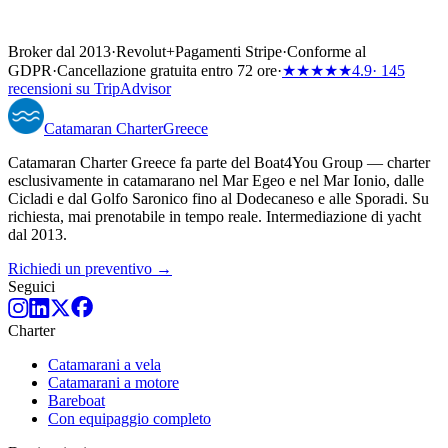
Broker dal 2013
·
Revolut
+
Pagamenti Stripe
·
Conforme al
GDPR
·
Cancellazione gratuita entro 72 ore
·
★★★★★
4.9
· 145
recensioni su TripAdvisor
Catamaran
Charter
Greece
Catamaran Charter Greece fa parte del Boat4You Group — charter
esclusivamente in catamarano nel Mar Egeo e nel Mar Ionio, dalle
Cicladi e dal Golfo Saronico fino al Dodecaneso e alle Sporadi. Su
richiesta, mai prenotabile in tempo reale. Intermediazione di yacht
dal 2013.
Richiedi un preventivo →
Seguici
Charter
Catamarani a vela
Catamarani a motore
Bareboat
Con equipaggio completo