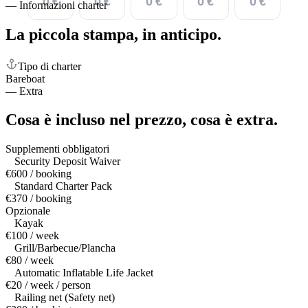
0 €
0 €
0 €
0 €
0 €
—
Informazioni charter
La piccola stampa,
in anticipo.
Tipo di charter
Bareboat
—
Extra
Cosa è incluso nel prezzo,
cosa è extra.
Supplementi obbligatori
Security Deposit Waiver
€600 / booking
Standard Charter Pack
€370 / booking
Opzionale
Kayak
€100 / week
Grill/Barbecue/Plancha
€80 / week
Automatic Inflatable Life Jacket
€20 / week / person
Railing net (Safety net)