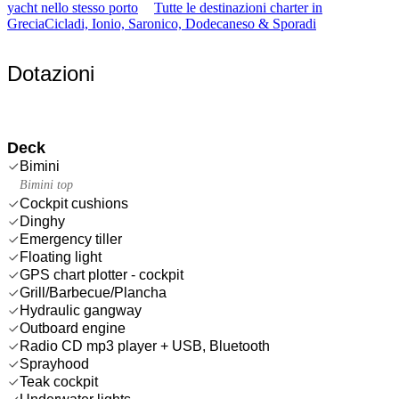
yacht nello stesso porto
Tutte le destinazioni charter in
Grecia
Cicladi, Ionio, Saronico, Dodecaneso & Sporadi
Dotazioni
Deck
Bimini
Bimini top
Cockpit cushions
Dinghy
Emergency tiller
Floating light
GPS chart plotter - cockpit
Grill/Barbecue/Plancha
Hydraulic gangway
Outboard engine
Radio CD mp3 player + USB, Bluetooth
Sprayhood
Teak cockpit