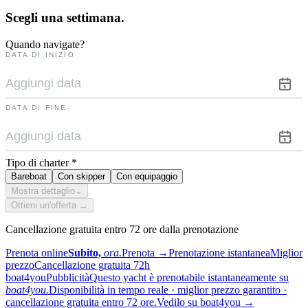
Scegli una
settimana.
Quando navigate?
DATA DI INIZIO
DATA DI FINE
Tipo di charter
*
Bareboat
Con skipper
Con equipaggio
Mostra dettaglio
⌄
Ottieni un'offerta →
Cancellazione gratuita entro 72 ore dalla prenotazione
Prenota online
Subito,
ora.
Prenota
→
Prenotazione istantanea
Miglior
prezzo
Cancellazione gratuita 72h
boat4you
Pubblicità
Questo yacht è prenotabile istantaneamente su
boat4you.
Disponibilità in tempo reale · miglior prezzo garantito ·
cancellazione gratuita entro 72 ore.
Vedilo su boat4you
→