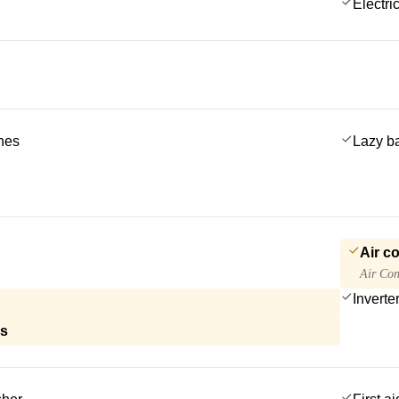
Electric
ches
Lazy b
Air c
Air Con
Inverte
ls