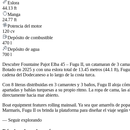
Eslora
44.13 ft
Manga
24.77 ft
Potencia del motor
120 cv
Depósito de combustible
470 l
Depósito de agua
700 l
Descubre Fountaine Pajot Elba 45 – Fugu II, un catamaran de 3 camaro
Botado en 2025 y con una eslora total de 13.45 metros (44.1 ft), Fu
cadena del Dodecaneso a lo largo de la costa turca.
Con 8 literas distribuidas en 3 camarotes y 3 baños, Fugu II aloja c
apartadas y bahías turquesas a su propio ritmo. La ropa de cama, las a
directamente hacia mar abierto.
Boat equipment features rolling mainsail. Ya sea que amarréis de popa
Marmaris, Fugu II os brinda la plataforma para diseñar el viaje segú
—
Seguir explorando