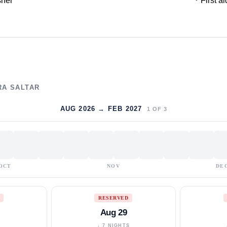
sher
First ai
RA SALTAR
AUG 2026 → FEB 2027
1
OF
3
OCT
NOV
DE
RESERVED
Aug 29
S
↓ 7 NIGHTS