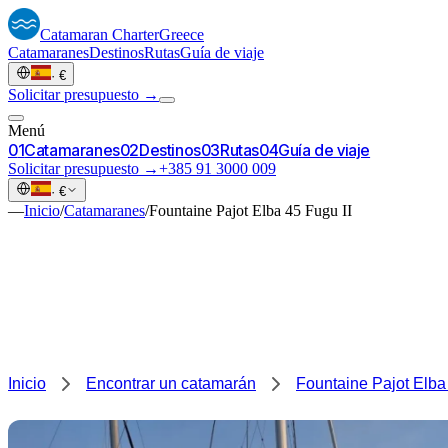
Catamaran
Charter
Greece
Catamaranes
Destinos
Rutas
Guía de viaje
·
€
Solicitar presupuesto →
Menú
0
1
Catamaranes
0
2
Destinos
0
3
Rutas
0
4
Guía de viaje
Solicitar presupuesto →
+385 91 3000 009
·
€
—
Inicio
/
Catamaranes
/
Fountaine Pajot Elba 45 Fugu II
Inicio
Encontrar un catamarán
Fountaine Pajot Elba 