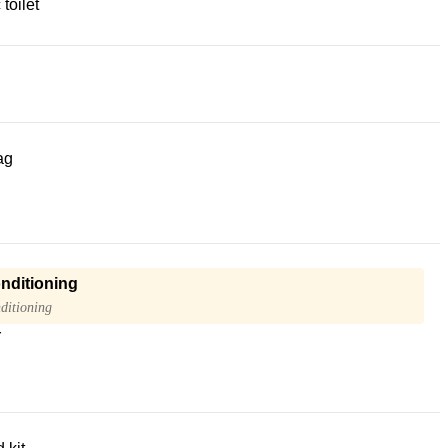
 toilet
ag
onditioning
ditioning
r