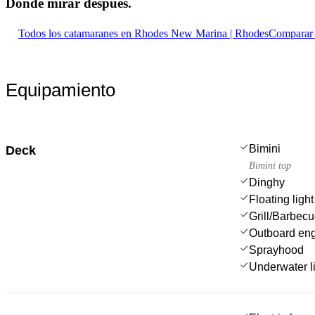
Dónde mirar
después.
Todos los catamaranes en Rhodes New Marina | Rhodes
Comparar 
Equipamiento
Bimini
Deck
Bimini top
Dinghy
Floating light
Grill/Barbec
Outboard en
Sprayhood
Underwater l