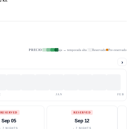
d kit
PRECIO
baja → temporada alta
Reservado
Pre-reservado
›
C
JAN
FEB
RESERVED
RESERVED
Sep 05
Sep 12
↓ 7 NIGHTS
↓ 7 NIGHTS