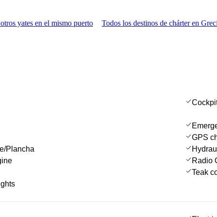
otros yates en el mismo puerto
Todos los destinos de chárter en Grec
Cockpi
Emergen
GPS cha
ue/Plancha
Hydrau
gine
Radio 
Teak co
ights