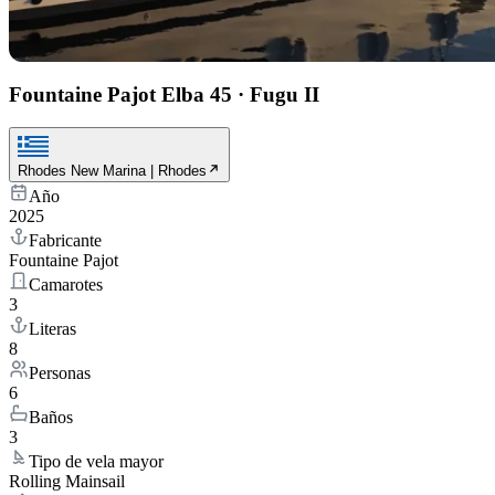
Fountaine Pajot Elba 45
·
Fugu II
Rhodes New Marina | Rhodes
Año
2025
Fabricante
Fountaine Pajot
Camarotes
3
Literas
8
Personas
6
Baños
3
Tipo de vela mayor
Rolling Mainsail