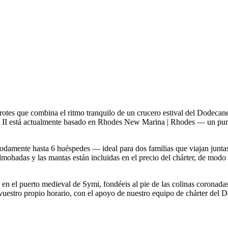
tes que combina el ritmo tranquilo de un crucero estival del Dodecanes
gu II está actualmente basado en Rhodes New Marina | Rhodes — un punt
ómodamente hasta 6 huéspedes — ideal para dos familias que viajan jun
lmohadas y las mantas están incluidas en el precio del chárter, de modo
 en el puerto medieval de Symi, fondéeis al pie de las colinas coronada
n vuestro propio horario, con el apoyo de nuestro equipo de chárter de