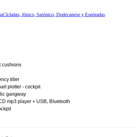
ia
Cícladas, Jónico, Sarónico, Dodecaneso y Espóradas
t cushions
cy tiller
rt plotter - cockpit
lic gangway
CD mp3 player + USB, Bluetooth
ckpit