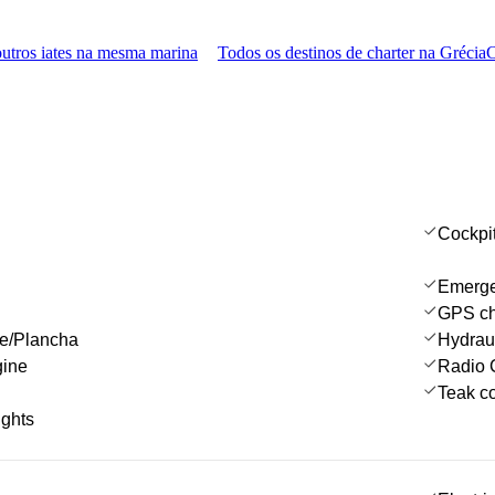
utros iates na mesma marina
Todos os destinos de charter na Grécia
C
Cockpi
Emergen
GPS cha
ue/Plancha
Hydrau
gine
Radio 
Teak co
ights