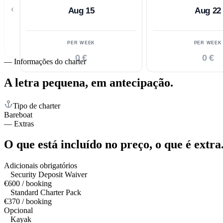
‹
Aug 15
Aug 22
PER WEEK
PER WEEK
0 €
0 €
—
Informações do charter
A letra pequena,
em antecipação.
Tipo de charter
Bareboat
—
Extras
O que está incluído no preço,
o que é extra
Adicionais obrigatórios
Security Deposit Waiver
€600 / booking
Standard Charter Pack
€370 / booking
Opcional
Kayak