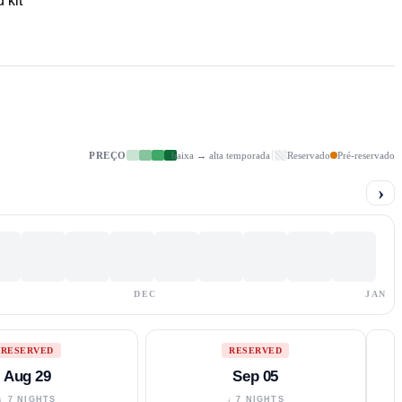
d kit
PREÇO
baixa → alta temporada
Reservado
Pré-reservado
›
DEC
JAN
RESERVED
RESERVED
Aug 29
Sep 05
↓ 7 NIGHTS
↓ 7 NIGHTS