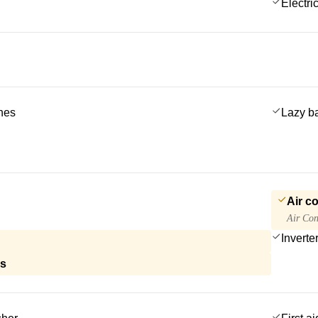
Electric
ches
Lazy b
Air c
Air Con
Inverte
ls