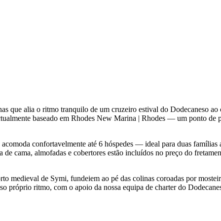
as que alia o ritmo tranquilo de um cruzeiro estival do Dodecaneso a
 actualmente baseado em Rhodes New Marina | Rhodes — um ponto de par
II acomoda confortavelmente até 6 hóspedes — ideal para duas famílias
pa de cama, almofadas e cobertores estão incluídos no preço do fretame
orto medieval de Symi, fundeiem ao pé das colinas coroadas por mostei
osso próprio ritmo, com o apoio da nossa equipa de charter do Dodeca