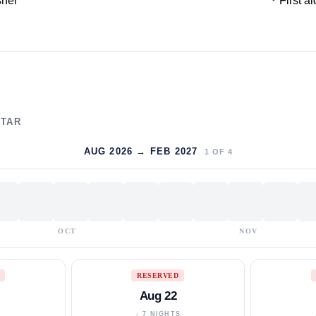
sher
First ai
LTAR
AUG 2026 → FEB 2027
1
OF
4
OCT
NOV
RESERVED
Aug 22
S
↓ 7 NIGHTS