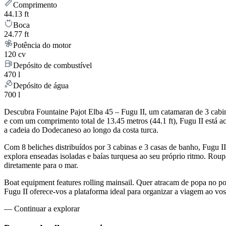
Comprimento
44.13 ft
Boca
24.77 ft
Potência do motor
120 cv
Depósito de combustível
470 l
Depósito de água
700 l
Descubra Fountaine Pajot Elba 45 – Fugu II, um catamaran de 3 cabin
e com um comprimento total de 13.45 metros (44.1 ft), Fugu II está
a cadeia do Dodecaneso ao longo da costa turca.
Com 8 beliches distribuídos por 3 cabinas e 3 casas de banho, Fugu 
explora enseadas isoladas e baías turquesa ao seu próprio ritmo. Rou
diretamente para o mar.
Boat equipment features rolling mainsail. Quer atracam de popa no p
Fugu II oferece-vos a plataforma ideal para organizar a viagem ao v
—
Continuar a explorar