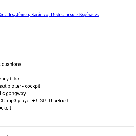
íclades, Jónico, Sarónico, Dodecaneso e Espórades
t cushions
cy tiller
rt plotter - cockpit
lic gangway
CD mp3 player + USB, Bluetooth
ckpit