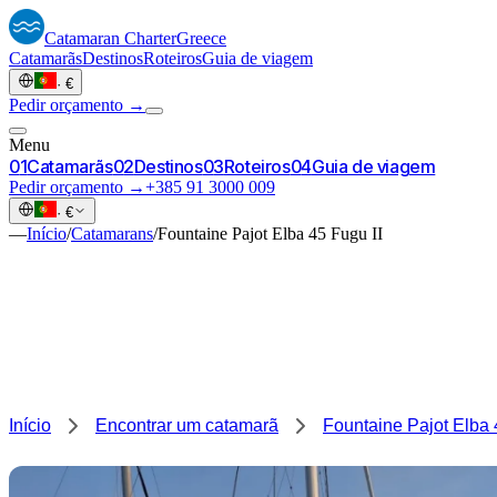
Catamaran
Charter
Greece
Catamarãs
Destinos
Roteiros
Guia de viagem
·
€
Pedir orçamento →
Menu
0
1
Catamarãs
0
2
Destinos
0
3
Roteiros
0
4
Guia de viagem
Pedir orçamento →
+385 91 3000 009
·
€
—
Início
/
Catamarans
/
Fountaine Pajot Elba 45 Fugu II
Início
Encontrar um catamarã
Fountaine Pajot Elba 4