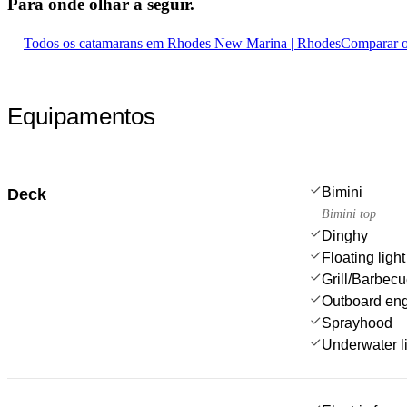
Para onde olhar
a seguir.
Todos os catamarans em Rhodes New Marina | Rhodes
Comparar o
Equipamentos
Bimini
Deck
Bimini top
Dinghy
Floating light
Grill/Barbec
Outboard en
Sprayhood
Underwater l