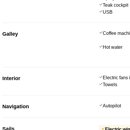
Teak cockpit
USB
Coffee mach
Galley
Hot water
Electric fans
Interior
Towels
Autopilot
Navigation
Sails
Electric wi