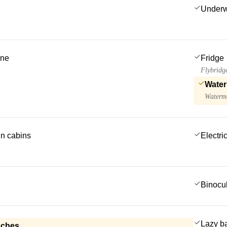
Underwa
ine
Fridge
Flybridg
Water
Waterma
 in cabins
Electric
Binocu
Lazy b
nches