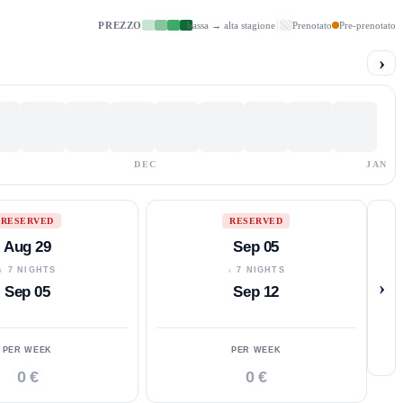
PREZZO
bassa → alta stagione
Prenotato
Pre-prenotato
›
DEC
JAN
RESERVED
RESERVED
Aug 29
Sep 05
↓ 7 NIGHTS
↓ 7 NIGHTS
›
Sep 05
Sep 12
PER WEEK
PER WEEK
0 €
0 €