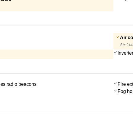
Air c
Air Con
Inverte
ss radio beacons
Fire ex
Fog ho