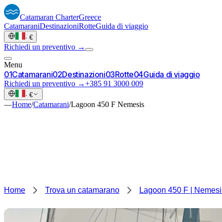
Catamaran
Charter
Greece
Catamarani
Destinazioni
Rotte
Guida di viaggio
·
€
Richiedi un preventivo →
Menu
0
1
Catamarani
0
2
Destinazioni
0
3
Rotte
0
4
Guida di viaggio
Richiedi un preventivo →
+385 91 3000 009
·
€
—
Home
/
Catamarani
/
Lagoon 450 F Nemesis
Home
Trova un catamarano
Lagoon 450 F | Nemesi