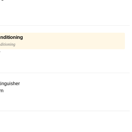
onditioning
ditioning
r
tinguisher
rn