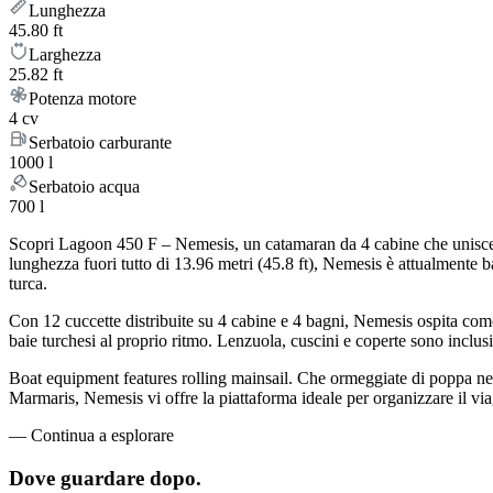
Lunghezza
45.80 ft
Larghezza
25.82 ft
Potenza motore
4 cv
Serbatoio carburante
1000 l
Serbatoio acqua
700 l
Scopri Lagoon 450 F – Nemesis, un catamaran da 4 cabine che unisce il
lunghezza fuori tutto di 13.96 metri (45.8 ft), Nemesis è attualmente
turca.
Con 12 cuccette distribuite su 4 cabine e 4 bagni, Nemesis ospita com
baie turchesi al proprio ritmo. Lenzuola, cuscini e coperte sono inclusi 
Boat equipment features rolling mainsail. Che ormeggiate di poppa nel 
Marmaris, Nemesis vi offre la piattaforma ideale per organizzare il via
—
Continua a esplorare
Dove guardare
dopo.