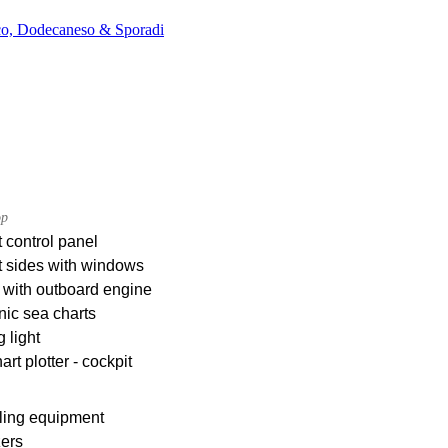
ico, Dodecaneso & Sporadi
op
 control panel
t sides with windows
 with outboard engine
nic sea charts
g light
rt plotter - cockpit
ling equipment
zers