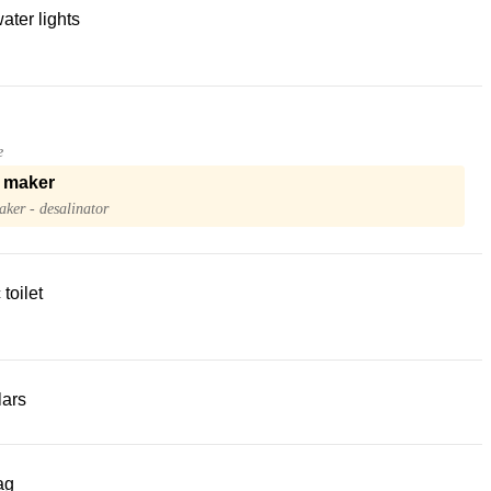
ter lights
e
 maker
ker - desalinator
 toilet
lars
ag