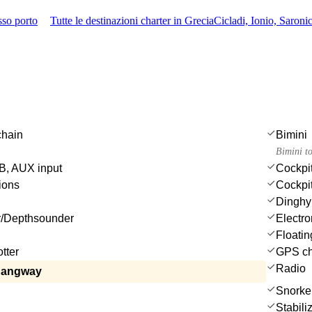
sso porto
Tutte le destinazioni charter in Grecia
Cicladi, Ionio, Saron
chain
Bimini
Bimini t
, AUX input
Cockpit
ions
Cockpi
Dinghy
/Depthsounder
Electro
Floatin
tter
GPS cha
Radio
gangway
Snorke
Stabili