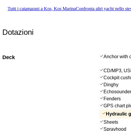
Tutti i catamarani a Kos, Kos Marina
Confronta altri yacht nello ste
Dotazioni
Anchor with 
Deck
CD/MP3, USB
Cockpit cush
Dinghy
Echosounder
Fenders
GPS chart plo
Hydraulic 
Sheets
Sprayhood