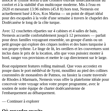
associe le rythme serein d'une croisière estivale dodécanésienne au
confort et à la stabilité d'un multicoque moderne. Mis à l'eau en
2020 et mesurant 13.96 mètres (45.8 ft) hors tout, Nemesis est
actuellement basé à Kos, Kos Marina — un point de départ idéal
pour des escapades à la voile d'une semaine à travers le chapelet des
Dodécanèse le long de la côte turque.
Avec 12 couchettes réparties sur 4 cabines et 4 salles de bain,
Nemesis accueille confortablement jusqu'à 12 personnes — parfait
pour deux familles voyageant ensemble, un groupe d'amis ou un
petit groupe qui explore des criques isolées et des baies turquoise à
son propre rythme. Le linge de lit, les oreillers et les couvertures sont
inclus dans le prix de la location, afin que vous puissiez monter à
bord, ranger vos provisions et mettre le cap directement sur le large.
Boat equipment features rolling mainsail. Que vous accostiez en
poupe dans le port médiéval de Symi, mouilliez au pied des collines
couronnées de monastères de Patmos, ou fassiez la courte traversée
de Rhodes à Marmaris, Nemesis vous offre la plateforme idéale pour
concevoir votre voyage selon votre propre programme, avec le
soutien de notre équipe de charter dodécanésienne de
l'embarquement au débarquement.
—
Continuer à explorer
Où regarder
ensuite.