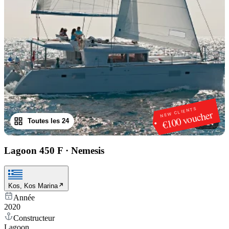
NEW CLIENTS
€100 voucher
Toutes les 24
1
/
24
Lagoon 450 F
·
Nemesis
Kos, Kos Marina
Année
2020
Constructeur
Lagoon