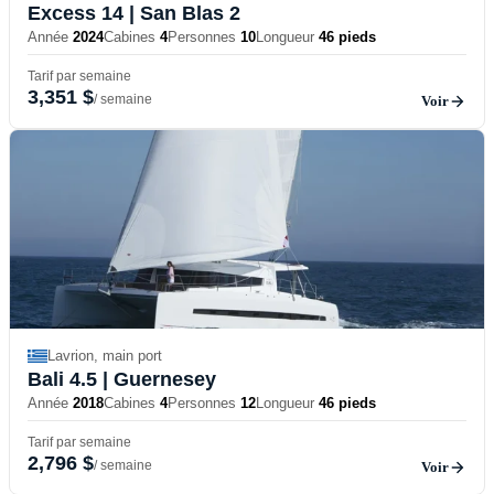
Excess 14
| San Blas 2
Année
2024
Cabines
4
Personnes
10
Longueur
46 pieds
Tarif par semaine
3,351 $
/ semaine
Voir
Lavrion, main port
Bali 4.5
| Guernesey
Année
2018
Cabines
4
Personnes
12
Longueur
46 pieds
Tarif par semaine
2,796 $
/ semaine
Voir