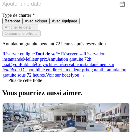
Type de charter
*
Bareboat
Avec skipper
Avec équipage
Afficher le détail
⌄
Obtenir une offre →
Annulation gratuite pendant 72 heures après réservation
Réserver en ligne
Tout de
suite.
Réserver
→
Réservation
instantanée
Meilleur prix
Annulation gratuite 72h
boat4you
Publicité
Ce yacht est réservable instantanément sur
boat4you.
Disponibilité en direct · meilleur prix garanti · annulation
gratuite sous 72 heures.
Voir sur boat4you
→
—
Plus de cette flotte
Vous pourriez aussi
aimer.