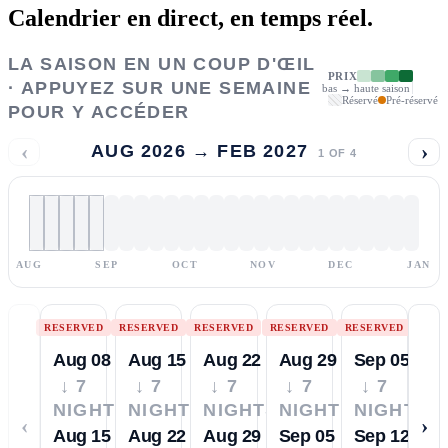
Calendrier en direct,
en temps réel.
LA SAISON EN UN COUP D'ŒIL
PRIX
· APPUYEZ SUR UNE SEMAINE
bas → haute saison
Réservé
Pré-réservé
POUR Y ACCÉDER
‹
›
AUG 2026 → FEB 2027
1
OF
4
AUG
SEP
OCT
NOV
DEC
JAN
RESERVED
RESERVED
RESERVED
RESERVED
RESERVED
Aug 08
Aug 15
Aug 22
Aug 29
Sep 05
↓ 7
↓ 7
↓ 7
↓ 7
↓ 7
NIGHTS
NIGHTS
NIGHTS
NIGHTS
NIGHTS
‹
›
Aug 15
Aug 22
Aug 29
Sep 05
Sep 12