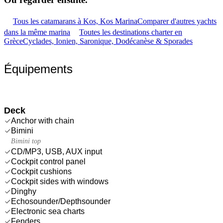
Tous les catamarans à Kos, Kos Marina
Comparer d'autres yachts
dans la même marina
Toutes les destinations charter en
Grèce
Cyclades, Ionien, Saronique, Dodécanèse & Sporades
Équipements
Deck
Anchor with chain
Bimini
Bimini top
CD/MP3, USB, AUX input
Cockpit control panel
Cockpit cushions
Cockpit sides with windows
Dinghy
Echosounder/Depthsounder
Electronic sea charts
Fenders