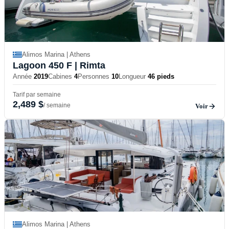
Alimos Marina | Athens
Lagoon 450 F
| Rimta
Année
2019
Cabines
4
Personnes
10
Longueur
46 pieds
Tarif par semaine
2,489 $
/ semaine
Voir
Alimos Marina | Athens