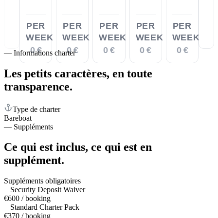
PER
PER
PER
PER
PER
WEEK
WEEK
WEEK
WEEK
WEEK
0 €
0 €
0 €
0 €
0 €
—
Informations charter
Les petits caractères,
en toute
transparence.
Type de charter
Bareboat
—
Suppléments
Ce qui est inclus,
ce qui est en
supplément.
Suppléments obligatoires
Security Deposit Waiver
€600 / booking
Standard Charter Pack
€370 / booking