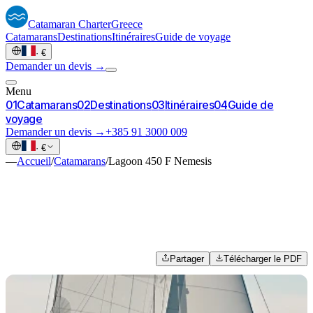
Catamaran
Charter
Greece
Catamarans
Destinations
Itinéraires
Guide de voyage
·
€
Demander un devis →
Menu
0
1
Catamarans
0
2
Destinations
0
3
Itinéraires
0
4
Guide de
voyage
Demander un devis →
+385 91 3000 009
·
€
—
Accueil
/
Catamarans
/
Lagoon 450 F Nemesis
Partager
Télécharger le PDF