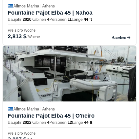
Alimos Marina | Athens
Fountaine Pajot Elba 45
| Nahoa
Baujahr
2020
Kabinen
4
Personen
11
Länge
44 ft
Preis pro Woche
2,813 $
/ Woche
Ansehen
Alimos Marina | Athens
Fountaine Pajot Elba 45
| O'neiro
Baujahr
2022
Kabinen
4
Personen
12
Länge
44 ft
Preis pro Woche