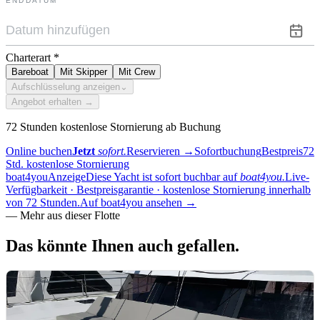
ENDDATUM
Charterart
*
Bareboat
Mit Skipper
Mit Crew
Aufschlüsselung anzeigen
⌄
Angebot erhalten →
72 Stunden kostenlose Stornierung ab Buchung
Online buchen
Jetzt
sofort.
Reservieren
→
Sofortbuchung
Bestpreis
72
Std. kostenlose Stornierung
boat4you
Anzeige
Diese Yacht ist sofort buchbar auf
boat4you.
Live-
Verfügbarkeit · Bestpreisgarantie · kostenlose Stornierung innerhalb
von 72 Stunden.
Auf boat4you ansehen
→
—
Mehr aus dieser Flotte
Das könnte Ihnen
auch gefallen.