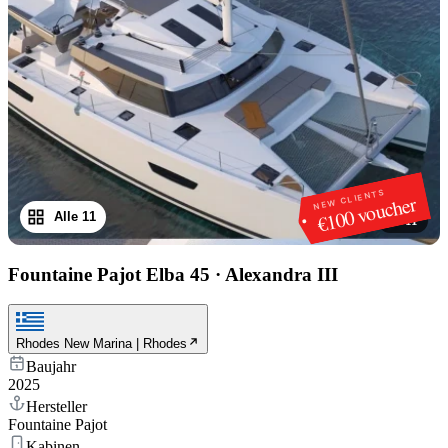
NEW CLIENTS
€100 voucher
Alle 11
1
/
11
Fountaine Pajot Elba 45
·
Alexandra III
Rhodes New Marina | Rhodes
Baujahr
2025
Hersteller
Fountaine Pajot
Kabinen