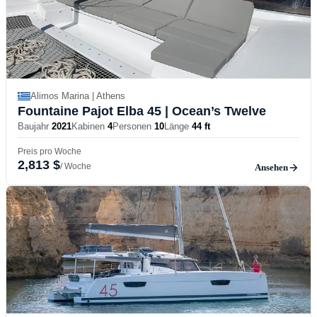
Alimos Marina | Athens
Fountaine Pajot Elba 45
| Ocean’s Twelve
Baujahr
2021
Kabinen
4
Personen
10
Länge
44 ft
Preis pro Woche
2,813 $
/ Woche
Ansehen