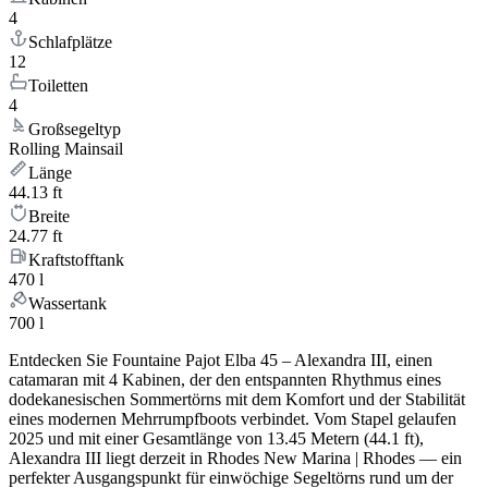
4
Schlafplätze
12
Toiletten
4
Großsegeltyp
Rolling Mainsail
Länge
44.13 ft
Breite
24.77 ft
Kraftstofftank
470 l
Wassertank
700 l
Entdecken Sie Fountaine Pajot Elba 45 – Alexandra III, einen
catamaran mit 4 Kabinen, der den entspannten Rhythmus eines
dodekanesischen Sommertörns mit dem Komfort und der Stabilität
eines modernen Mehrrumpfboots verbindet. Vom Stapel gelaufen
2025 und mit einer Gesamtlänge von 13.45 Metern (44.1 ft),
Alexandra III liegt derzeit in Rhodes New Marina | Rhodes — ein
perfekter Ausgangspunkt für einwöchige Segeltörns rund um der