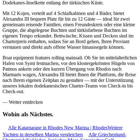
Dodekanes-Inselkette entlang der türkischen Küste.
Mit 12 Kojen, verteilt auf 4 Schlafkabinen und 4 Bäder, bietet
Alexandra III bequem Platz für bis zu 12 Gäste — ideal für zwei
gemeinsam reisende Familien, einen Freundeskreis oder eine kleine
Gruppe, die abgelegene Buchten und türkisfarbene Buchten im
eigenen Tempo erkundet. Bettwäsche, Kissen und Decken sind im
Charterpreis enthalten, sodass Sie an Bord gehen, Ihren Proviant
verstauen und direkt aufs offene Wasser hinaussegeln können.
Boat equipment features rolling mainsail. Ob Sie im mittelalterlichen
Hafen von Symi festmachen, vor den klostergekrönten Hügeln von
Patmos ankern oder den kurzen Übergang von Rhodos nach
Marmaris wagen, Alexandra III bietet Ihnen die Plattform, die Reise
nach Ihrem eigenen Zeitplan zu gestalten — mit der Unterstützung
unseres lokalen dodekanesischen Charter-Teams von Check-in bis
Check-out.
—
Weiter entdecken
Wohin als
Nächstes.
Alle Katamarane in Rhodes New Marina | Rhodes
Weitere
Yachten in derselben Marina vergleichen
Alle Griechenland-