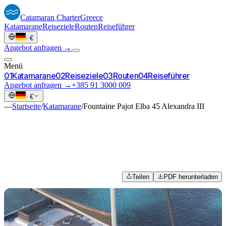
Catamaran
Charter
Greece
Katamarane
Reiseziele
Routen
Reiseführer
·
€
Angebot anfragen →
Menü
0
1
Katamarane
0
2
Reiseziele
0
3
Routen
0
4
Reiseführer
Angebot anfragen →
+385 91 3000 009
·
€
—
Startseite
/
Katamarane
/
Fountaine Pajot Elba 45 Alexandra III
Teilen
PDF herunterladen