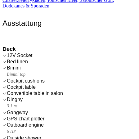
Charterziele
Kykladen, Ionisches Meer, Saronischer Golf,
Dodekanes & Sporaden
Ausstattung
Deck
12V Socket
Bed linen
Bimini
Bimini top
Cockpit cushions
Cockpit table
Convertible table in salon
Dinghy
3.1 m
Gangway
GPS chart plotter
Outboard engine
6 HP
Outside shower