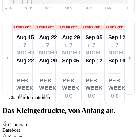
AUG
SEP
OCT
NOV
DEC
JAN
FEB
RESERVED
RESERVED
RESERVED
RESERVED
RESERVED
Aug 15
Aug 22
Aug 29
Sep 05
Sep 12
↓ 7
↓ 7
↓ 7
↓ 7
↓ 7
NIGHTS
NIGHTS
NIGHTS
NIGHTS
NIGHTS
‹
›
Aug 22
Aug 29
Sep 05
Sep 12
Sep 19
PER
PER
PER
PER
PER
WEEK
WEEK
WEEK
WEEK
WEEK
0 €
0 €
0 €
0 €
0 €
—
Charterinformationen
Das Kleingedruckte,
von Anfang an.
Charterart
Bareboat
Kaution