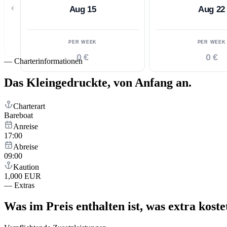
‹
Aug 15
Aug 22
PER WEEK
PER WEEK
0 €
0 €
—
Charterinformationen
Das Kleingedruckte,
von Anfang an.
Charterart
Bareboat
Anreise
17:00
Abreise
09:00
Kaution
1,000 EUR
—
Extras
Was im Preis enthalten ist,
was extra koste