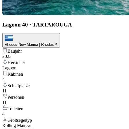
Lagoon 40
·
TARTAROUGA
Rhodes New Marina | Rhodes
Baujahr
2023
Hersteller
Lagoon
Kabinen
4
Schlafplätze
11
Personen
11
Toiletten
4
Großsegeltyp
Rolling Mainsail