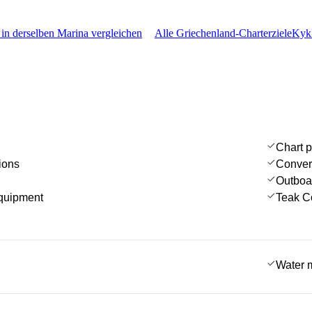
 in derselben Marina vergleichen
Alle Griechenland-Charterziele
Kykl
Chart p
ions
Convert
Outboa
quipment
Teak C
Water 