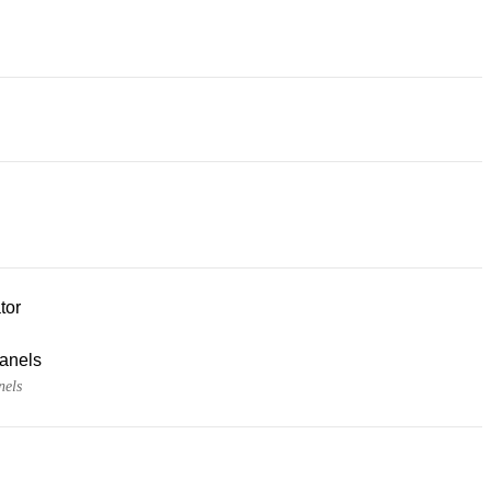
tor
panels
nels