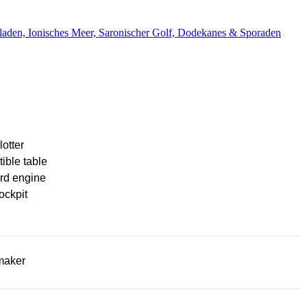
aden, Ionisches Meer, Saronischer Golf, Dodekanes & Sporaden
lotter
ible table
rd engine
ockpit
maker