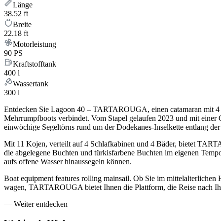
Länge
38.52 ft
Breite
22.18 ft
Motorleistung
90 PS
Kraftstofftank
400 l
Wassertank
300 l
Entdecken Sie Lagoon 40 – TARTAROUGA, einen catamaran mit 4 Kab
Mehrrumpfboots verbindet. Vom Stapel gelaufen 2023 und mit einer
einwöchige Segeltörns rund um der Dodekanes-Inselkette entlang der
Mit 11 Kojen, verteilt auf 4 Schlafkabinen und 4 Bäder, bietet TAR
die abgelegene Buchten und türkisfarbene Buchten im eigenen Tempo 
aufs offene Wasser hinaussegeln können.
Boat equipment features rolling mainsail. Ob Sie im mittelalterlic
wagen, TARTAROUGA bietet Ihnen die Plattform, die Reise nach Ihre
—
Weiter entdecken