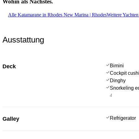
Wohin als
Nächstes.
Alle Katamarane in Rhodes New Marina | Rhodes
Weitere Yachten
Ausstattung
Bimini
Deck
Cockpit cush
Dinghy
Snorkeling e
4
Refrigerator
Galley