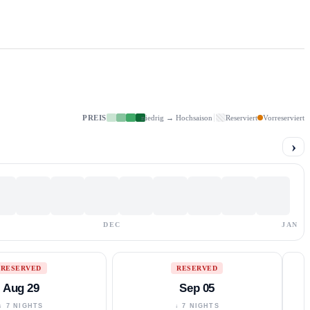
PREIS
niedrig → Hochsaison
Reserviert
Vorreserviert
›
DEC
JAN
RESERVED
RESERVED
Aug 29
Sep 05
↓ 7 NIGHTS
↓ 7 NIGHTS