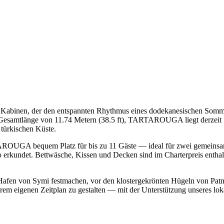
inen, der den entspannten Rhythmus eines dodekanesischen Sommert
 Gesamtlänge von 11.74 Metern (38.5 ft), TARTAROUGA liegt derzeit
 türkischen Küste.
TAROUGA bequem Platz für bis zu 11 Gäste — ideal für zwei gemeinsam
erkundet. Bettwäsche, Kissen und Decken sind im Charterpreis enthalte
hen Hafen von Symi festmachen, vor den klostergekrönten Hügeln von 
m eigenen Zeitplan zu gestalten — mit der Unterstützung unseres lo