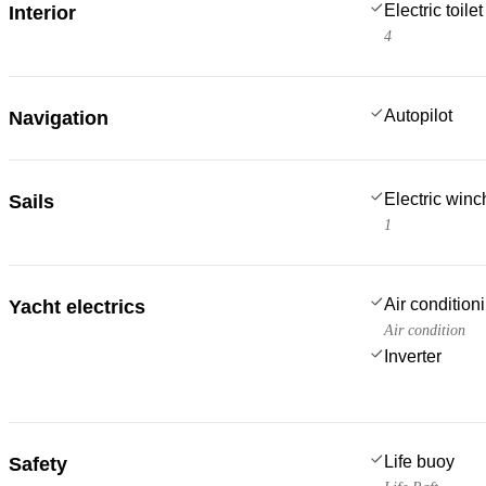
Electric toilet
Interior
4
Autopilot
Navigation
Electric win
Sails
1
Air condition
Yacht electrics
Air condition
Inverter
Life buoy
Safety