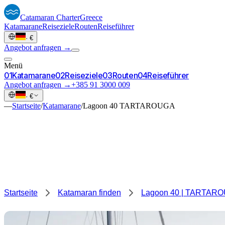
Catamaran
Charter
Greece
Katamarane
Reiseziele
Routen
Reiseführer
·
€
Angebot anfragen →
Menü
0
1
Katamarane
0
2
Reiseziele
0
3
Routen
0
4
Reiseführer
Angebot anfragen →
+385 91 3000 009
·
€
—
Startseite
/
Katamarane
/
Lagoon 40 TARTAROUGA
Startseite
Katamaran finden
Lagoon 40 | TARTAR