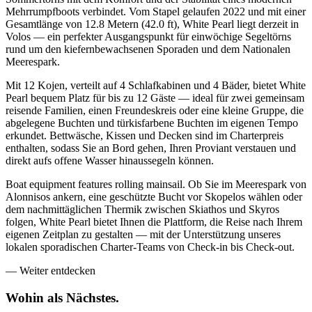
Mehrrumpfboots verbindet. Vom Stapel gelaufen 2022 und mit einer
Gesamtlänge von 12.8 Metern (42.0 ft), White Pearl liegt derzeit in
Volos — ein perfekter Ausgangspunkt für einwöchige Segeltörns
rund um den kiefernbewachsenen Sporaden und dem Nationalen
Meerespark.
Mit 12 Kojen, verteilt auf 4 Schlafkabinen und 4 Bäder, bietet White
Pearl bequem Platz für bis zu 12 Gäste — ideal für zwei gemeinsam
reisende Familien, einen Freundeskreis oder eine kleine Gruppe, die
abgelegene Buchten und türkisfarbene Buchten im eigenen Tempo
erkundet. Bettwäsche, Kissen und Decken sind im Charterpreis
enthalten, sodass Sie an Bord gehen, Ihren Proviant verstauen und
direkt aufs offene Wasser hinaussegeln können.
Boat equipment features rolling mainsail. Ob Sie im Meerespark von
Alonnisos ankern, eine geschützte Bucht vor Skopelos wählen oder
dem nachmittäglichen Thermik zwischen Skiathos und Skyros
folgen, White Pearl bietet Ihnen die Plattform, die Reise nach Ihrem
eigenen Zeitplan zu gestalten — mit der Unterstützung unseres
lokalen sporadischen Charter-Teams von Check-in bis Check-out.
—
Weiter entdecken
Wohin als
Nächstes.