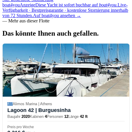
boat4you
Anzeige
Diese Yacht ist sofort buchbar auf
boat4you.
Live-
Verfügbarkeit · Bestpreisgarantie · kostenlose Stornierung innerhalb
von 72 Stunden.
Auf boat4you ansehen
→
—
Mehr aus dieser Flotte
Das könnte Ihnen
auch gefallen.
Alimos Marina | Athens
Lagoon 42
| Burguesinha
Baujahr
2020
Kabinen
4
Personen
12
Länge
42 ft
Preis pro Woche