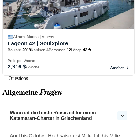
Alimos Marina | Athens
Lagoon 42
| Soulxplore
Baujahr
2019
Kabinen
4
Personen
12
Länge
42 ft
Preis pro Woche
2,316 $
/ Woche
Ansehen
— Questions
Fragen
Allgemeine
Wann ist die beste Reisezeit für einen
Katamaran-Charter in Griechenland
April bis Oktober. Hochsaison ist Mitte Juli bis Mitte