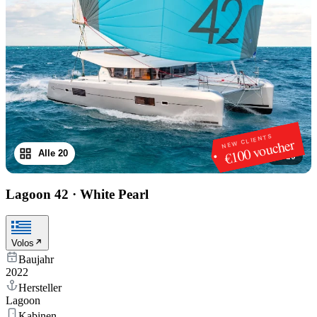
NEW CLIENTS
€100 voucher
Alle 20
1
/
20
Lagoon 42
·
White Pearl
Volos
Baujahr
2022
Hersteller
Lagoon
Kabinen