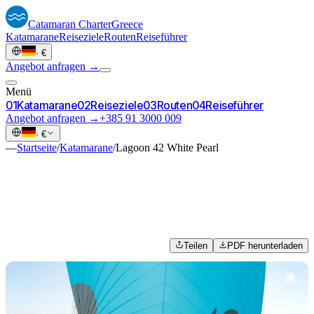
Catamaran
Charter
Greece
Katamarane
Reiseziele
Routen
Reiseführer
·
€
Angebot anfragen →
Menü
0
1
Katamarane
0
2
Reiseziele
0
3
Routen
0
4
Reiseführer
Angebot anfragen →
+385 91 3000 009
·
€
—
Startseite
/
Katamarane
/
Lagoon 42 White Pearl
Teilen
PDF herunterladen