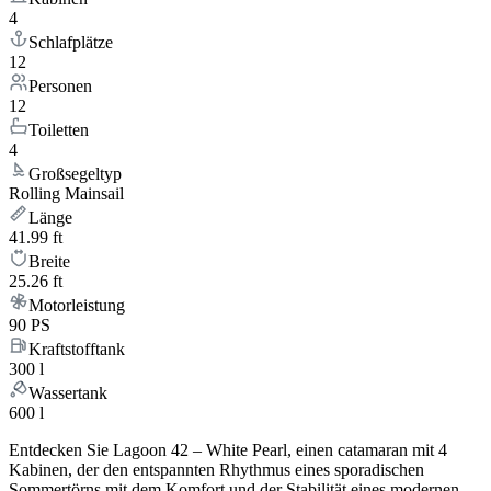
4
Schlafplätze
12
Personen
12
Toiletten
4
Großsegeltyp
Rolling Mainsail
Länge
41.99 ft
Breite
25.26 ft
Motorleistung
90 PS
Kraftstofftank
300 l
Wassertank
600 l
Entdecken Sie Lagoon 42 – White Pearl, einen catamaran mit 4
Kabinen, der den entspannten Rhythmus eines sporadischen
Sommertörns mit dem Komfort und der Stabilität eines modernen