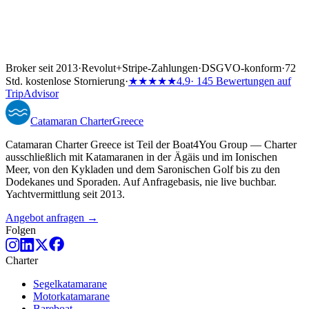
Broker seit 2013
·
Revolut
+
Stripe-Zahlungen
·
DSGVO-konform
·
72
Std. kostenlose Stornierung
·
★★★★★
4.9
· 145 Bewertungen auf
TripAdvisor
Catamaran
Charter
Greece
Catamaran Charter Greece ist Teil der Boat4You Group — Charter
ausschließlich mit Katamaranen in der Ägäis und im Ionischen
Meer, von den Kykladen und dem Saronischen Golf bis zu den
Dodekanes und Sporaden. Auf Anfragebasis, nie live buchbar.
Yachtvermittlung seit 2013.
Angebot anfragen →
Folgen
Charter
Segelkatamarane
Motorkatamarane
Bareboat