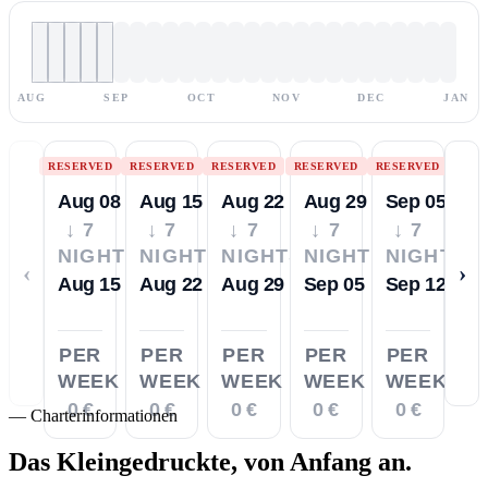
AUG
SEP
OCT
NOV
DEC
JAN
RESERVED
RESERVED
RESERVED
RESERVED
RESERVED
Aug 08
Aug 15
Aug 22
Aug 29
Sep 05
↓ 7
↓ 7
↓ 7
↓ 7
↓ 7
NIGHTS
NIGHTS
NIGHTS
NIGHTS
NIGHTS
‹
›
Aug 15
Aug 22
Aug 29
Sep 05
Sep 12
PER
PER
PER
PER
PER
WEEK
WEEK
WEEK
WEEK
WEEK
0 €
0 €
0 €
0 €
0 €
—
Charterinformationen
Das Kleingedruckte,
von Anfang an.