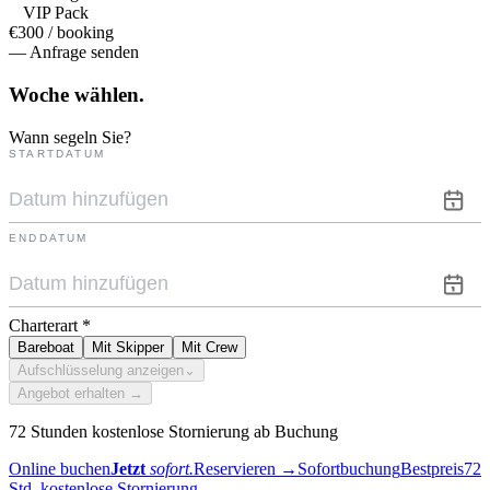
VIP Pack
€300 / booking
— Anfrage senden
Woche
wählen.
Wann segeln Sie?
STARTDATUM
ENDDATUM
Charterart
*
Bareboat
Mit Skipper
Mit Crew
Aufschlüsselung anzeigen
⌄
Angebot erhalten →
72 Stunden kostenlose Stornierung ab Buchung
Online buchen
Jetzt
sofort.
Reservieren
→
Sofortbuchung
Bestpreis
72
Std. kostenlose Stornierung