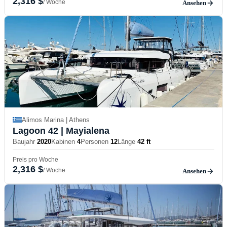
2,316 $
/ Woche
Ansehen
Alimos Marina | Athens
Lagoon 42
| Mayialena
Baujahr
2020
Kabinen
4
Personen
12
Länge
42 ft
Preis pro Woche
2,316 $
/ Woche
Ansehen