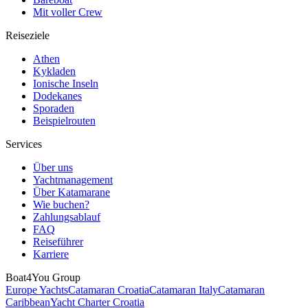
Mit voller Crew
Reiseziele
Athen
Kykladen
Ionische Inseln
Dodekanes
Sporaden
Beispielrouten
Services
Über uns
Yachtmanagement
Über Katamarane
Wie buchen?
Zahlungsablauf
FAQ
Reiseführer
Karriere
Boat4You Group
Europe Yachts
Catamaran Croatia
Catamaran Italy
Catamaran
Caribbean
Yacht Charter Croatia