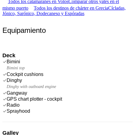
Todos los catamaranes en Volos
Comparar otros yates en el
mismo puerto
Todos los destinos de chárter en Grecia
Cícladas,
Jónico, Sarónico, Dodecaneso y Espóradas
Equipamiento
Deck
Bimini
Bimini top
Cockpit cushions
Dinghy
Dinghy with outboard engine
Gangway
GPS chart plotter - cockpit
Radio
Sprayhood
Galley