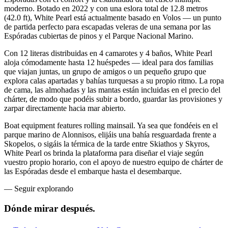
moderno. Botado en 2022 y con una eslora total de 12.8 metros
(42.0 ft), White Pearl está actualmente basado en Volos — un punto
de partida perfecto para escapadas veleras de una semana por las
Espóradas cubiertas de pinos y el Parque Nacional Marino.
Con 12 literas distribuidas en 4 camarotes y 4 baños, White Pearl
aloja cómodamente hasta 12 huéspedes — ideal para dos familias
que viajan juntas, un grupo de amigos o un pequeño grupo que
explora calas apartadas y bahías turquesas a su propio ritmo. La ropa
de cama, las almohadas y las mantas están incluidas en el precio del
chárter, de modo que podéis subir a bordo, guardar las provisiones y
zarpar directamente hacia mar abierto.
Boat equipment features rolling mainsail. Ya sea que fondéeis en el
parque marino de Alonnisos, elijáis una bahía resguardada frente a
Skopelos, o sigáis la térmica de la tarde entre Skiathos y Skyros,
White Pearl os brinda la plataforma para diseñar el viaje según
vuestro propio horario, con el apoyo de nuestro equipo de chárter de
las Espóradas desde el embarque hasta el desembarque.
—
Seguir explorando
Dónde mirar
después.