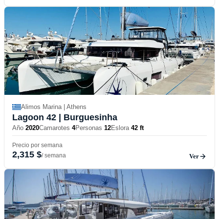
Alimos Marina | Athens
Lagoon 42
| Burguesinha
Año
2020
Camarotes
4
Personas
12
Eslora
42 ft
Precio por semana
2,315 $
/ semana
Ver