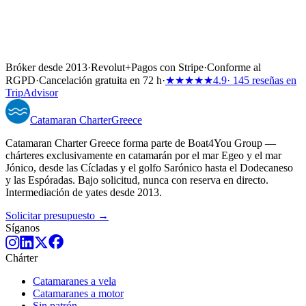
Bróker desde 2013
·
Revolut
+
Pagos con Stripe
·
Conforme al
RGPD
·
Cancelación gratuita en 72 h
·
★★★★★
4.9
· 145 reseñas en
TripAdvisor
Catamaran
Charter
Greece
Catamaran Charter Greece forma parte de Boat4You Group —
chárteres exclusivamente en catamarán por el mar Egeo y el mar
Jónico, desde las Cícladas y el golfo Sarónico hasta el Dodecaneso
y las Espóradas. Bajo solicitud, nunca con reserva en directo.
Intermediación de yates desde 2013.
Solicitar presupuesto →
Síganos
Chárter
Catamaranes a vela
Catamaranes a motor
Sin patrón