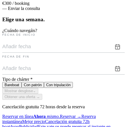
€300 / booking
— Enviar la consulta
Elige una
semana.
¿Cuándo navegáis?
FECHA DE INICIO
FECHA DE FIN
Tipo de chárter
*
Bareboat
Con patrón
Con tripulación
Mostrar desglose
⌄
Obtener una oferta →
Cancelación gratuita 72 horas desde la reserva
Reservar en línea
Ahora
mismo.
Reservar
→
Reserva
instantánea
Mejor precio
Cancelación gratuita 72h
boat4you
Publicidad
Este yate se puede reservar al instante en