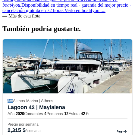
boat4you.
Disponibilidad en tiempo real · garantía del mejor precio ·
cancelación gratuita en 72 horas.
Verlo en boat4you
→
—
Más de esta flota
También podría
gustarte.
Alimos Marina | Athens
Lagoon 42
| Mayialena
Año
2020
Camarotes
4
Personas
12
Eslora
42 ft
Precio por semana
2,315 $
/ semana
Ver