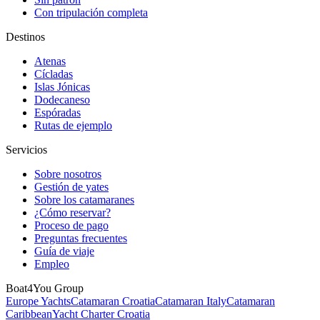
Con tripulación completa
Destinos
Atenas
Cícladas
Islas Jónicas
Dodecaneso
Espóradas
Rutas de ejemplo
Servicios
Sobre nosotros
Gestión de yates
Sobre los catamaranes
¿Cómo reservar?
Proceso de pago
Preguntas frecuentes
Guía de viaje
Empleo
Boat4You Group
Europe Yachts
Catamaran Croatia
Catamaran Italy
Catamaran
Caribbean
Yacht Charter Croatia