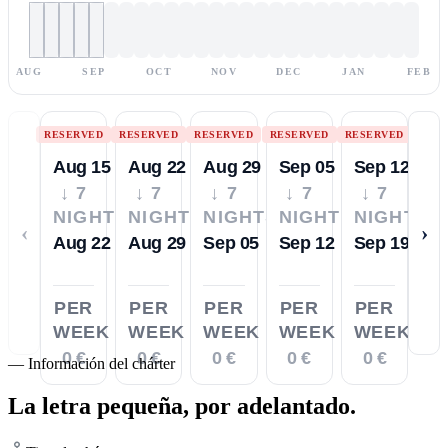
AUG
SEP
OCT
NOV
DEC
JAN
FEB
RESERVED
RESERVED
RESERVED
RESERVED
RESERVED
Aug 15
Aug 22
Aug 29
Sep 05
Sep 12
↓ 7
↓ 7
↓ 7
↓ 7
↓ 7
NIGHTS
NIGHTS
NIGHTS
NIGHTS
NIGHTS
‹
›
Aug 22
Aug 29
Sep 05
Sep 12
Sep 19
PER
PER
PER
PER
PER
WEEK
WEEK
WEEK
WEEK
WEEK
0 €
0 €
0 €
0 €
0 €
—
Información del chárter
La letra pequeña,
por adelantado.