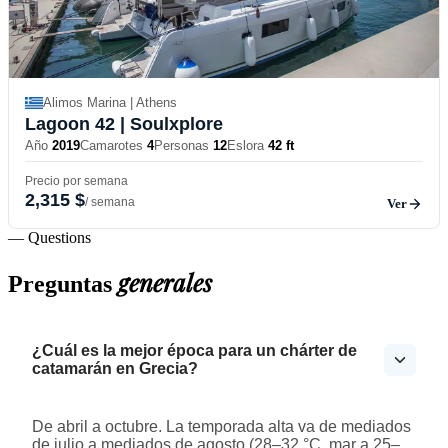
Alimos Marina | Athens
Lagoon 42
| Soulxplore
Año
2019
Camarotes
4
Personas
12
Eslora
42 ft
Precio por semana
2,315 $
/ semana
Ver
— Questions
generales
Preguntas
¿Cuál es la mejor época para un chárter de
catamarán en Grecia?
De abril a octubre. La temporada alta va de mediados
de julio a mediados de agosto (28–32 °C, mar a 25–