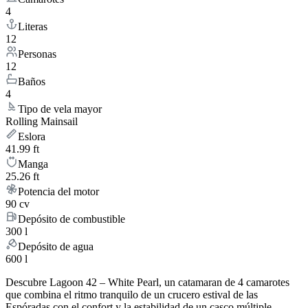
4
Literas
12
Personas
12
Baños
4
Tipo de vela mayor
Rolling Mainsail
Eslora
41.99 ft
Manga
25.26 ft
Potencia del motor
90 cv
Depósito de combustible
300 l
Depósito de agua
600 l
Descubre Lagoon 42 – White Pearl, un catamaran de 4 camarotes
que combina el ritmo tranquilo de un crucero estival de las
Espóradas con el confort y la estabilidad de un casco múltiple