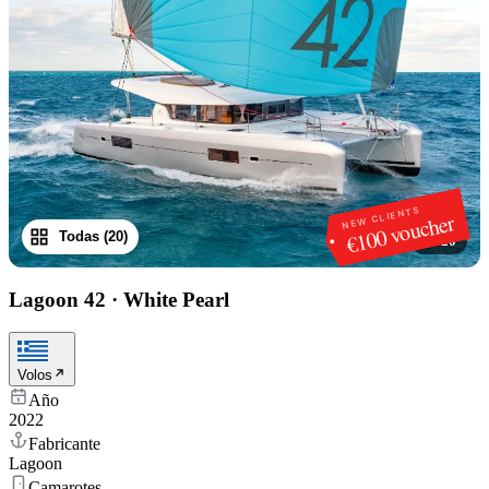
NEW CLIENTS
€100 voucher
Todas (20)
1
/
20
Lagoon 42
·
White Pearl
Volos
Año
2022
Fabricante
Lagoon
Camarotes