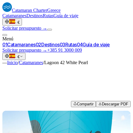
Catamaran
Charter
Greece
Catamaranes
Destinos
Rutas
Guía de viaje
·
€
Solicitar presupuesto →
Menú
0
1
Catamaranes
0
2
Destinos
0
3
Rutas
0
4
Guía de viaje
Solicitar presupuesto →
+385 91 3000 009
·
€
—
Inicio
/
Catamaranes
/
Lagoon 42 White Pearl
Compartir
Descargar PDF