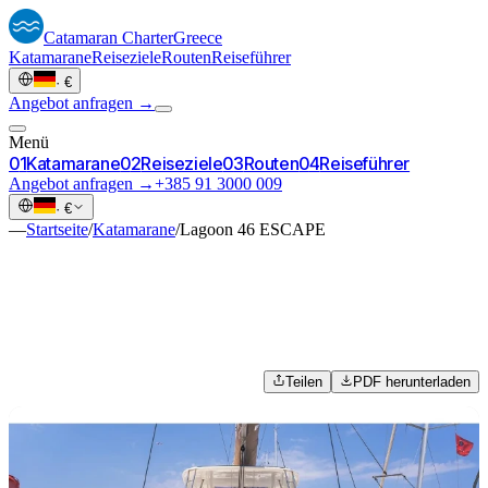
Catamaran
Charter
Greece
Katamarane
Reiseziele
Routen
Reiseführer
·
€
Angebot anfragen →
Menü
0
1
Katamarane
0
2
Reiseziele
0
3
Routen
0
4
Reiseführer
Angebot anfragen →
+385 91 3000 009
·
€
—
Startseite
/
Katamarane
/
Lagoon 46 ESCAPE
Teilen
PDF herunterladen