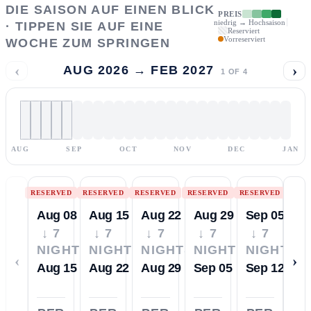
DIE SAISON AUF EINEN BLICK
PREIS
niedrig → Hochsaison
· TIPPEN SIE AUF EINE
Reserviert
Vorreserviert
WOCHE ZUM SPRINGEN
‹
›
AUG 2026 → FEB 2027
1
OF
4
AUG
SEP
OCT
NOV
DEC
JAN
RESERVED
RESERVED
RESERVED
RESERVED
RESERVED
Aug 08
Aug 15
Aug 22
Aug 29
Sep 05
↓ 7
↓ 7
↓ 7
↓ 7
↓ 7
NIGHTS
NIGHTS
NIGHTS
NIGHTS
NIGHTS
‹
›
Aug 15
Aug 22
Aug 29
Sep 05
Sep 12