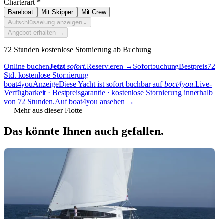
Charterart
*
Bareboat
Mit Skipper
Mit Crew
Aufschlüsselung anzeigen
⌄
Angebot erhalten →
72 Stunden kostenlose Stornierung ab Buchung
Online buchen
Jetzt
sofort.
Reservieren
→
Sofortbuchung
Bestpreis
72
Std. kostenlose Stornierung
boat4you
Anzeige
Diese Yacht ist sofort buchbar auf
boat4you.
Live-
Verfügbarkeit · Bestpreisgarantie · kostenlose Stornierung innerhalb
von 72 Stunden.
Auf boat4you ansehen
→
—
Mehr aus dieser Flotte
Das könnte Ihnen
auch gefallen.