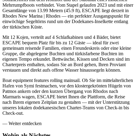
Mehrrumpfboots verbindet. Vom Stapel gelaufen 2023 und mit einer
Gesamtlänge von 13.99 Metern (45.9 ft), ESCAPE liegt derzeit in
Rhodes New Marina | Rhodes — ein perfekter Ausgangspunkt für
einwöchige Segeltörns rund um der Dodekanes-Inselkette entlang
der türkischen Küste.
Mit 12 Kojen, verteilt auf 4 Schlafkabinen und 4 Bäder, bietet
ESCAPE bequem Platz für bis zu 12 Gäste — ideal für zwei
gemeinsam reisende Familien, einen Freundeskreis oder eine kleine
Gruppe, die abgelegene Buchten und türkisfarbene Buchten im
eigenen Tempo erkundet. Bettwäsche, Kissen und Decken sind im
Charterpreis enthalten, sodass Sie an Bord gehen, Ihren Proviant
verstauen und direkt aufs offene Wasser hinaussegeln können.
Boat equipment features rolling mainsail. Ob Sie im mittelalterlichen
Hafen von Symi festmachen, vor den klostergekrönten Hügeln von
Patmos ankern oder den kurzen Übergang von Rhodos nach
Marmaris wagen, ESCAPE bietet Ihnen die Plattform, die Reise
nach Ihrem eigenen Zeitplan zu gestalten — mit der Unterstützung
unseres lokalen dodekanesischen Charter-Teams von Check-in bis
Check-out.
—
Weiter entdecken
Wohin als
Nächstes.