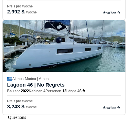
Preis pro Woche
2,992 $
/ Woche
Ansehen
Alimos Marina | Athens
Lagoon 46
| No Regrets
Baujahr
2022
Kabinen
4
Personen
12
Länge
46 ft
Preis pro Woche
3,243 $
/ Woche
Ansehen
— Questions