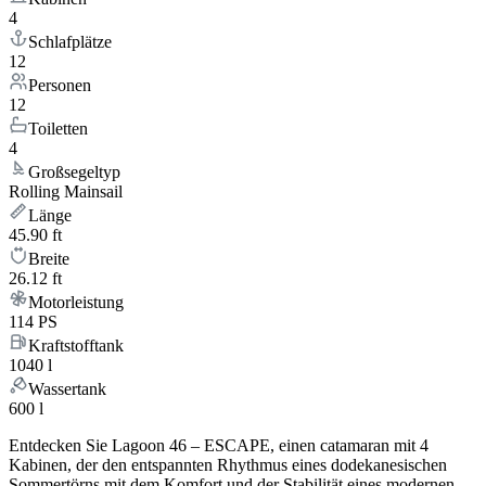
4
Schlafplätze
12
Personen
12
Toiletten
4
Großsegeltyp
Rolling Mainsail
Länge
45.90 ft
Breite
26.12 ft
Motorleistung
114 PS
Kraftstofftank
1040 l
Wassertank
600 l
Entdecken Sie Lagoon 46 – ESCAPE, einen catamaran mit 4
Kabinen, der den entspannten Rhythmus eines dodekanesischen
Sommertörns mit dem Komfort und der Stabilität eines modernen