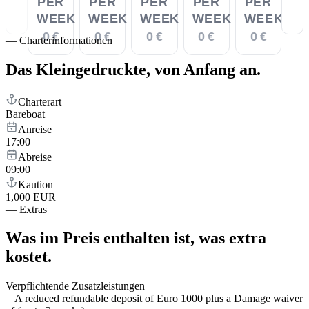
PER
PER
PER
PER
PER
WEEK
WEEK
WEEK
WEEK
WEEK
0 €
0 €
0 €
0 €
0 €
—
Charterinformationen
Das Kleingedruckte,
von Anfang an.
Charterart
Bareboat
Anreise
17:00
Abreise
09:00
Kaution
1,000 EUR
—
Extras
Was im Preis enthalten ist,
was extra
kostet.
Verpflichtende Zusatzleistungen
A reduced refundable deposit of Euro 1000 plus a Damage waiver