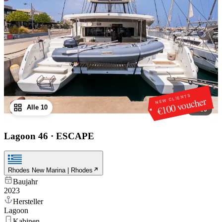
NEW CLIENTS
€100 voucher
Alle 10
1
/
10
Lagoon 46
·
ESCAPE
Rhodes New Marina | Rhodes
Baujahr
2023
Hersteller
Lagoon
Kabinen