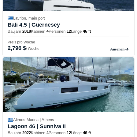
Lavrion, main port
Bali 4.5
| Guernesey
Baujahr
2018
Kabinen
4
Personen
12
Länge
46 ft
Preis pro Woche
2,796 $
/ Woche
Ansehen
Alimos Marina | Athens
Lagoon 46
| Sunniva II
Baujahr
2022
Kabinen
4
Personen
12
Länge
46 ft