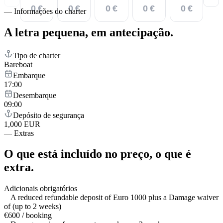
0 €
0 €
0 €
0 €
0 €
—
Informações do charter
A letra pequena,
em antecipação.
Tipo de charter
Bareboat
Embarque
17:00
Desembarque
09:00
Depósito de segurança
1,000 EUR
—
Extras
O que está incluído no preço,
o que é
extra.
Adicionais obrigatórios
A reduced refundable deposit of Euro 1000 plus a Damage waiver
of (up to 2 weeks)
€600 / booking