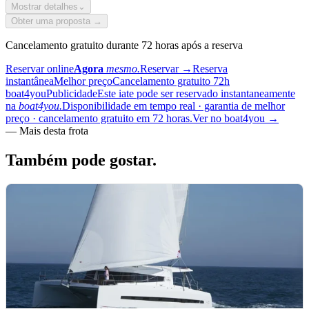
Mostrar detalhes
⌄
Obter uma proposta →
Cancelamento gratuito durante 72 horas após a reserva
Reservar online
Agora
mesmo.
Reservar
→
Reserva
instantânea
Melhor preço
Cancelamento gratuito 72h
boat4you
Publicidade
Este iate pode ser reservado instantaneamente
na
boat4you.
Disponibilidade em tempo real · garantia de melhor
preço · cancelamento gratuito em 72 horas.
Ver no boat4you
→
—
Mais desta frota
Também pode
gostar.