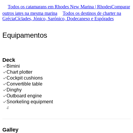
Todos os catamarans em Rhodes New Marina | Rhodes
Comparar
outros iates na mesma marina
Todos os destinos de charter na
Grécia
Cíclades, Jónico, Sarónico, Dodecaneso e Espórades
Equipamentos
Deck
Bimini
Chart plotter
Cockpit cushions
Convertible table
Dinghy
Outboard engine
Snorkeling equipment
4
Galley