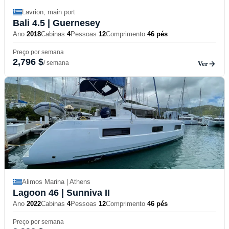
Lavrion, main port
Bali 4.5
| Guernesey
Ano
2018
Cabinas
4
Pessoas
12
Comprimento
46 pés
Preço por semana
2,796 $
/ semana
Ver
Alimos Marina | Athens
Lagoon 46
| Sunniva II
Ano
2022
Cabinas
4
Pessoas
12
Comprimento
46 pés
Preço por semana