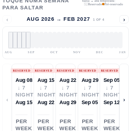
TOQUE NUMA SEMANA
baixa → alta temporada
Reservado
Pré-reservado
PARA SALTAR
‹
›
AUG 2026 → FEB 2027
1
OF
4
AUG
SEP
OCT
NOV
DEC
JAN
RESERVED
RESERVED
RESERVED
RESERVED
RESERVED
Aug 08
Aug 15
Aug 22
Aug 29
Sep 05
↓ 7
↓ 7
↓ 7
↓ 7
↓ 7
NIGHTS
NIGHTS
NIGHTS
NIGHTS
NIGHTS
‹
›
Aug 15
Aug 22
Aug 29
Sep 05
Sep 12
PER
PER
PER
PER
PER
WEEK
WEEK
WEEK
WEEK
WEEK