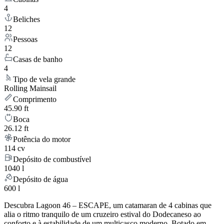
4
Beliches
12
Pessoas
12
Casas de banho
4
Tipo de vela grande
Rolling Mainsail
Comprimento
45.90 ft
Boca
26.12 ft
Potência do motor
114 cv
Depósito de combustível
1040 l
Depósito de água
600 l
Descubra Lagoon 46 – ESCAPE, um catamaran de 4 cabinas que
alia o ritmo tranquilo de um cruzeiro estival do Dodecaneso ao
conforto e à estabilidade de um multicasco moderno. Botado em