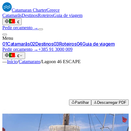
Catamaran
Charter
Greece
Catamarãs
Destinos
Roteiros
Guia de viagem
·
€
Pedir orçamento →
Menu
0
1
Catamarãs
0
2
Destinos
0
3
Roteiros
0
4
Guia de viagem
Pedir orçamento →
+385 91 3000 009
·
€
—
Início
/
Catamarans
/
Lagoon 46 ESCAPE
Partilhar
Descarregar PDF