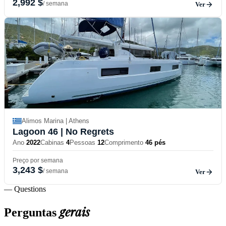
2,992 $
/ semana
Ver
Alimos Marina | Athens
Lagoon 46
| No Regrets
Ano
2022
Cabinas
4
Pessoas
12
Comprimento
46 pés
Preço por semana
3,243 $
/ semana
Ver
— Questions
gerais
Perguntas