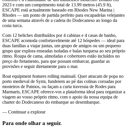
2023 e com um comprimento total de 13.99 metros (45.9 ft),
ESCAPE está actualmente baseado em Rhodes New Marina |
Rhodes — um ponto de partida perfeito para escapadelas velejantes
de uma semana através de a cadeia do Dodecaneso ao longo da
costa turca.
Com 12 beliches distribuídos por 4 cabinas e 4 casas de banho,
ESCAPE acomoda confortavelmente até 12 hóspedes — ideal para
duas famílias a viajar juntas, um grupo de amigos ou um pequeno
grupo que explora enseadas isoladas e baías turquesa ao seu próprio
ritmo. Roupa de cama, almofadas e cobertores estão incluídos no
preço do fretamento, para que possam embarcar, guardar as
provisões e seguir diretamente para o mar.
Boat equipment features rolling mainsail. Quer atracam de popa no
porto medieval de Symi, fundeiem ao pé das colinas coroadas por
mosteiros de Patmos, ou façam a curta travessia de Rodes para
Marmaris, ESCAPE oferece-vos a plataforma ideal para organizar a
viagem ao vosso próprio ritmo, com o apoio da nossa equipa de
charter do Dodecaneso do embarque ao desembarque.
—
Continuar a explorar
Para onde olhar
a seguir.