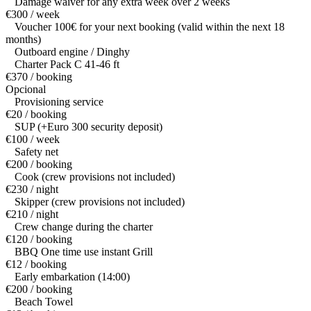
Damage waiver for any extra week over 2 weeks
€300 / week
Voucher 100€ for your next booking (valid within the next 18
months)
Outboard engine / Dinghy
Charter Pack C 41-46 ft
€370 / booking
Opcional
Provisioning service
€20 / booking
SUP (+Euro 300 security deposit)
€100 / week
Safety net
€200 / booking
Cook (crew provisions not included)
€230 / night
Skipper (crew provisions not included)
€210 / night
Crew change during the charter
€120 / booking
BBQ One time use instant Grill
€12 / booking
Early embarkation (14:00)
€200 / booking
Beach Towel