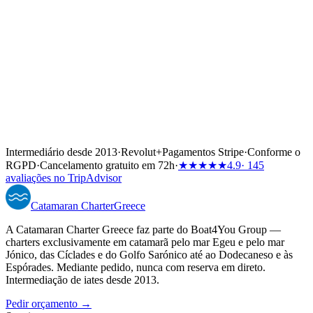
Intermediário desde 2013
·
Revolut
+
Pagamentos Stripe
·
Conforme o
RGPD
·
Cancelamento gratuito em 72h
·
★★★★★
4.9
· 145
avaliações no TripAdvisor
Catamaran
Charter
Greece
A Catamaran Charter Greece faz parte do Boat4You Group —
charters exclusivamente em catamarã pelo mar Egeu e pelo mar
Jónico, das Cíclades e do Golfo Sarónico até ao Dodecaneso e às
Espórades. Mediante pedido, nunca com reserva em direto.
Intermediação de iates desde 2013.
Pedir orçamento →