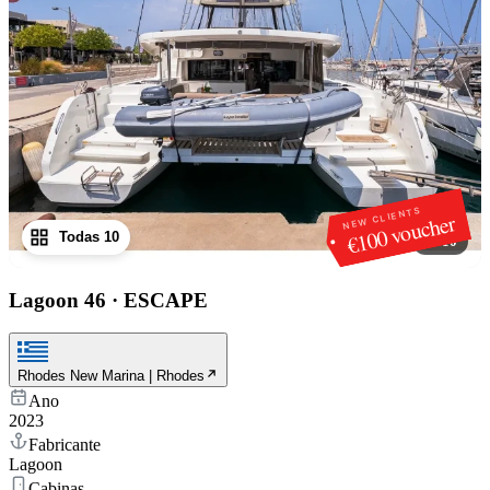
NEW CLIENTS
€100 voucher
Todas 10
1
/
10
Lagoon 46
·
ESCAPE
Rhodes New Marina | Rhodes
Ano
2023
Fabricante
Lagoon
Cabinas