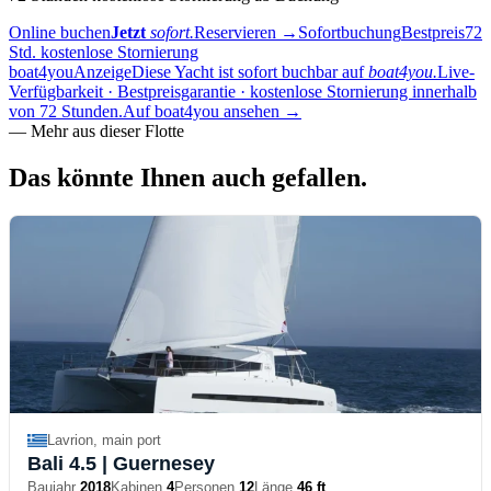
Online buchen
Jetzt
sofort.
Reservieren
→
Sofortbuchung
Bestpreis
72
Std. kostenlose Stornierung
boat4you
Anzeige
Diese Yacht ist sofort buchbar auf
boat4you.
Live-
Verfügbarkeit · Bestpreisgarantie · kostenlose Stornierung innerhalb
von 72 Stunden.
Auf boat4you ansehen
→
—
Mehr aus dieser Flotte
Das könnte Ihnen
auch gefallen.
Lavrion, main port
Bali 4.5
| Guernesey
Baujahr
2018
Kabinen
4
Personen
12
Länge
46 ft