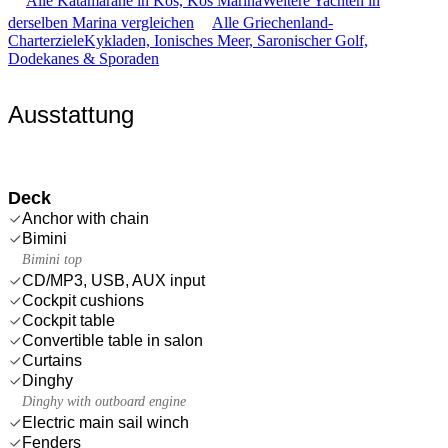
Alle Katamarane in Kos, Kos Marina
Weitere Yachten in
derselben Marina vergleichen
Alle Griechenland-
Charterziele
Kykladen, Ionisches Meer, Saronischer Golf,
Dodekanes & Sporaden
Ausstattung
Deck
Anchor with chain
Bimini
Bimini top
CD/MP3, USB, AUX input
Cockpit cushions
Cockpit table
Convertible table in salon
Curtains
Dinghy
Dinghy with outboard engine
Electric main sail winch
Fenders