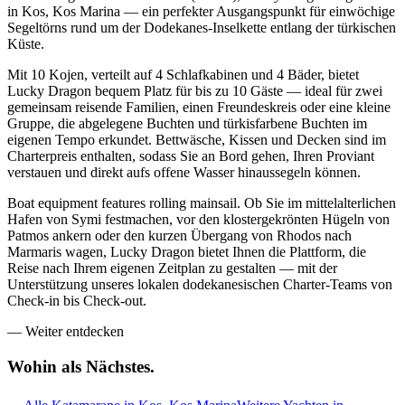
in Kos, Kos Marina — ein perfekter Ausgangspunkt für einwöchige
Segeltörns rund um der Dodekanes-Inselkette entlang der türkischen
Küste.
Mit 10 Kojen, verteilt auf 4 Schlafkabinen und 4 Bäder, bietet
Lucky Dragon bequem Platz für bis zu 10 Gäste — ideal für zwei
gemeinsam reisende Familien, einen Freundeskreis oder eine kleine
Gruppe, die abgelegene Buchten und türkisfarbene Buchten im
eigenen Tempo erkundet. Bettwäsche, Kissen und Decken sind im
Charterpreis enthalten, sodass Sie an Bord gehen, Ihren Proviant
verstauen und direkt aufs offene Wasser hinaussegeln können.
Boat equipment features rolling mainsail. Ob Sie im mittelalterlichen
Hafen von Symi festmachen, vor den klostergekrönten Hügeln von
Patmos ankern oder den kurzen Übergang von Rhodos nach
Marmaris wagen, Lucky Dragon bietet Ihnen die Plattform, die
Reise nach Ihrem eigenen Zeitplan zu gestalten — mit der
Unterstützung unseres lokalen dodekanesischen Charter-Teams von
Check-in bis Check-out.
—
Weiter entdecken
Wohin als
Nächstes.