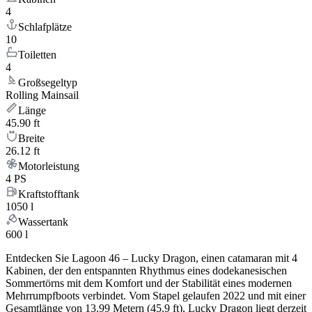
4
Schlafplätze
10
Toiletten
4
Großsegeltyp
Rolling Mainsail
Länge
45.90 ft
Breite
26.12 ft
Motorleistung
4 PS
Kraftstofftank
1050 l
Wassertank
600 l
Entdecken Sie Lagoon 46 – Lucky Dragon, einen catamaran mit 4
Kabinen, der den entspannten Rhythmus eines dodekanesischen
Sommertörns mit dem Komfort und der Stabilität eines modernen
Mehrrumpfboots verbindet. Vom Stapel gelaufen 2022 und mit einer
Gesamtlänge von 13.99 Metern (45.9 ft), Lucky Dragon liegt derzeit