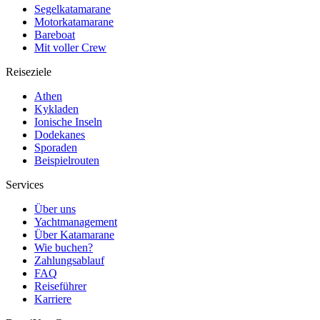
Segelkatamarane
Motorkatamarane
Bareboat
Mit voller Crew
Reiseziele
Athen
Kykladen
Ionische Inseln
Dodekanes
Sporaden
Beispielrouten
Services
Über uns
Yachtmanagement
Über Katamarane
Wie buchen?
Zahlungsablauf
FAQ
Reiseführer
Karriere