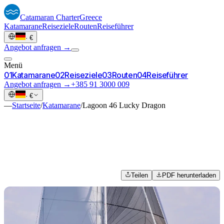
Catamaran
Charter
Greece
Katamarane
Reiseziele
Routen
Reiseführer
·
€
Angebot anfragen →
Menü
0
1
Katamarane
0
2
Reiseziele
0
3
Routen
0
4
Reiseführer
Angebot anfragen →
+385 91 3000 009
·
€
—
Startseite
/
Katamarane
/
Lagoon 46 Lucky Dragon
Teilen
PDF herunterladen