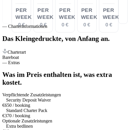
PER
PER
PER
PER
PER
WEEK
WEEK
WEEK
WEEK
WEEK
0 €
0 €
0 €
0 €
0 €
—
Charterinformationen
Das Kleingedruckte,
von Anfang an.
Charterart
Bareboat
—
Extras
Was im Preis enthalten ist,
was extra
kostet.
Verpflichtende Zusatzleistungen
Security Deposit Waiver
€650 / booking
Standard Charter Pack
€370 / booking
Optionale Zusatzleistungen
Extra bedlinen