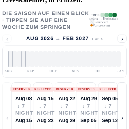
DIE SAISON AUF EINEN BLICK
PREIS
niedrig → Hochsaison
· TIPPEN SIE AUF EINE
Reserviert
Vorreserviert
WOCHE ZUM SPRINGEN
‹
›
AUG 2026 → FEB 2027
1
OF
4
AUG
SEP
OCT
NOV
DEC
JAN
RESERVED
RESERVED
RESERVED
RESERVED
RESERVED
Aug 08
Aug 15
Aug 22
Aug 29
Sep 05
↓ 7
↓ 7
↓ 7
↓ 7
↓ 7
NIGHTS
NIGHTS
NIGHTS
NIGHTS
NIGHTS
‹
›
Aug 15
Aug 22
Aug 29
Sep 05
Sep 12