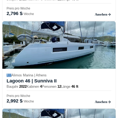
Preis pro Woche
2,796 $
/ Woche
Ansehen
Alimos Marina | Athens
Lagoon 46
| Sunniva II
Baujahr
2022
Kabinen
4
Personen
12
Länge
46 ft
Preis pro Woche
2,992 $
/ Woche
Ansehen