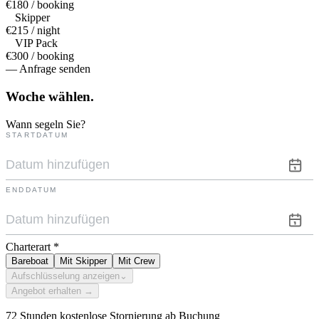
€180 / booking
Skipper
€215 / night
VIP Pack
€300 / booking
— Anfrage senden
Woche
wählen.
Wann segeln Sie?
STARTDATUM
ENDDATUM
Charterart
*
Bareboat
Mit Skipper
Mit Crew
Aufschlüsselung anzeigen
⌄
Angebot erhalten →
72 Stunden kostenlose Stornierung ab Buchung