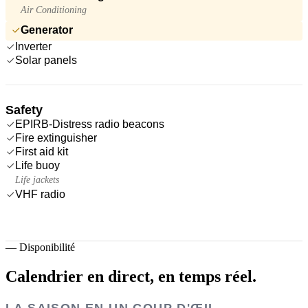
Air Conditioning
Generator
Inverter
Solar panels
Safety
EPIRB-Distress radio beacons
Fire extinguisher
First aid kit
Life buoy
Life jackets
VHF radio
—
Disponibilité
Calendrier en direct,
en temps réel.
LA SAISON EN UN COUP D'ŒIL