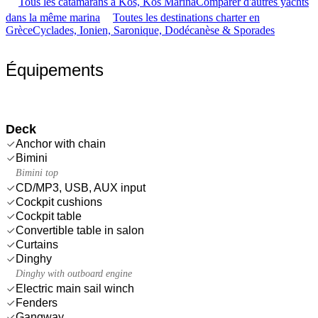
Tous les catamarans à Kos, Kos Marina
Comparer d'autres yachts
dans la même marina
Toutes les destinations charter en
Grèce
Cyclades, Ionien, Saronique, Dodécanèse & Sporades
Équipements
Deck
Anchor with chain
Bimini
Bimini top
CD/MP3, USB, AUX input
Cockpit cushions
Cockpit table
Convertible table in salon
Curtains
Dinghy
Dinghy with outboard engine
Electric main sail winch
Fenders
Gangway