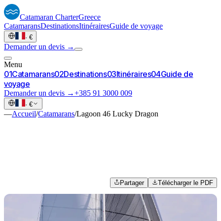
Catamaran
Charter
Greece
Catamarans
Destinations
Itinéraires
Guide de voyage
·
€
Demander un devis →
Menu
0
1
Catamarans
0
2
Destinations
0
3
Itinéraires
0
4
Guide de
voyage
Demander un devis →
+385 91 3000 009
·
€
—
Accueil
/
Catamarans
/
Lagoon 46 Lucky Dragon
Partager
Télécharger le PDF