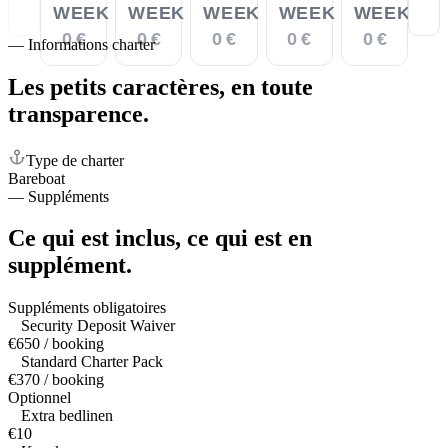
WEEK
WEEK
WEEK
WEEK
WEEK
0 €
0 €
0 €
0 €
0 €
—
Informations charter
Les petits caractères,
en toute
transparence.
Type de charter
Bareboat
—
Suppléments
Ce qui est inclus,
ce qui est en
supplément.
Suppléments obligatoires
Security Deposit Waiver
€650 / booking
Standard Charter Pack
€370 / booking
Optionnel
Extra bedlinen
€10