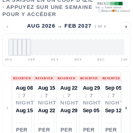
PRIX
· APPUYEZ SUR UNE SEMAINE
bas → haute saison
Réservé
Pré-réservé
POUR Y ACCÉDER
‹
›
AUG 2026 → FEB 2027
1
OF
4
AUG
SEP
OCT
NOV
DEC
JAN
RESERVED
RESERVED
RESERVED
RESERVED
RESERVED
Aug 08
Aug 15
Aug 22
Aug 29
Sep 05
↓ 7
↓ 7
↓ 7
↓ 7
↓ 7
NIGHTS
NIGHTS
NIGHTS
NIGHTS
NIGHTS
‹
›
Aug 15
Aug 22
Aug 29
Sep 05
Sep 12
PER
PER
PER
PER
PER