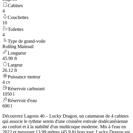
Cabines
4
Couchettes
10
Toilettes
4
Type de grand-voile
Rolling Mainsail
Longueur
45.90 ft
Largeur
26.12 ft
Puissance moteur
4 cv
Réservoir carburant
1050 l
Réservoir d'eau
600 l
Découvrez Lagoon 46 – Lucky Dragon, un catamaran de 4 cabines
qui associe le rythme serein d'une croisière estivale dodécanésienne
au confort et à la stabilité d'un multicoque moderne. Mis à l'eau en
2022 et mesurant 13.99 mètres (45.9 ft) hors tout, Lucky Dragon est