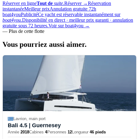
Réserver en ligne
Tout de
suite.
Réserver
→
Réservation
instantanée
Meilleur prix
Annulation gratuite 72h
boat4you
Publicité
Ce yacht est réservable instantanément sur
boat4you.
Disponibilité en direct · meilleur prix garanti · annulation
gratuite sous 72 heures.
Voir sur boat4you
→
—
Plus de cette flotte
Vous pourriez aussi
aimer.
Lavrion, main port
Bali 4.5
| Guernesey
Année
2018
Cabines
4
Personnes
12
Longueur
46 pieds