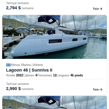
Tarif par semaine
2,794 $
/ semaine
Voir
Alimos Marina | Athens
Lagoon 46
| Sunniva II
Année
2022
Cabines
4
Personnes
12
Longueur
46 pieds
Tarif par semaine
2,990 $
/ semaine
Voir