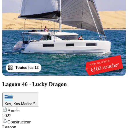
NEW CLIENTS
€100 voucher
Toutes les 12
1
/
12
Lagoon 46
·
Lucky Dragon
Kos, Kos Marina
Année
2022
Constructeur
Lagoon