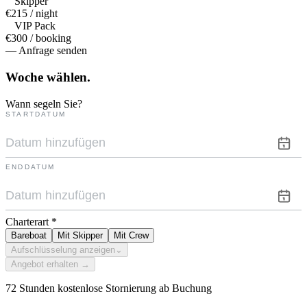
Skipper
€215 / night
VIP Pack
€300 / booking
— Anfrage senden
Woche
wählen.
Wann segeln Sie?
STARTDATUM
ENDDATUM
Charterart
*
Bareboat
Mit Skipper
Mit Crew
Aufschlüsselung anzeigen
⌄
Angebot erhalten →
72 Stunden kostenlose Stornierung ab Buchung