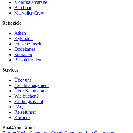
Motorkatamarane
Bareboat
Mit voller Crew
Reiseziele
Athen
Kykladen
Ionische Inseln
Dodekanes
Sporaden
Beispielrouten
Services
Über uns
Yachtmanagement
Über Katamarane
Wie buchen?
Zahlungsablauf
FAQ
Reiseführer
Karriere
Boat4You Group
Europe Yachts
Catamaran Croatia
Catamaran Italy
Catamaran