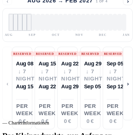
‹
›
AUG 2026 → FEB 2027
1
OF
4
AUG
SEP
OCT
NOV
DEC
JAN
RESERVED
RESERVED
RESERVED
RESERVED
RESERVED
Aug 08
Aug 15
Aug 22
Aug 29
Sep 05
↓ 7
↓ 7
↓ 7
↓ 7
↓ 7
NIGHTS
NIGHTS
NIGHTS
NIGHTS
NIGHTS
‹
›
Aug 15
Aug 22
Aug 29
Sep 05
Sep 12
PER
PER
PER
PER
PER
WEEK
WEEK
WEEK
WEEK
WEEK
0 €
0 €
0 €
0 €
0 €
—
Charterinformationen