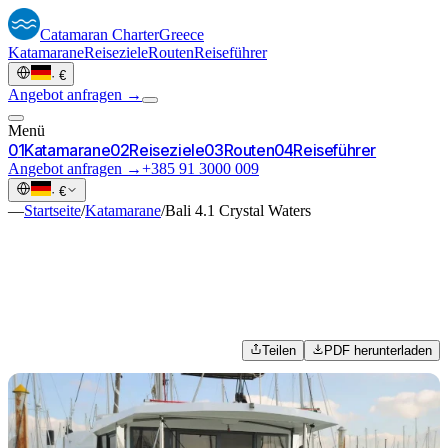
Catamaran
Charter
Greece
Katamarane
Reiseziele
Routen
Reiseführer
·
€
Angebot anfragen →
Menü
0
1
Katamarane
0
2
Reiseziele
0
3
Routen
0
4
Reiseführer
Angebot anfragen →
+385 91 3000 009
·
€
—
Startseite
/
Katamarane
/
Bali 4.1 Crystal Waters
Teilen
PDF herunterladen