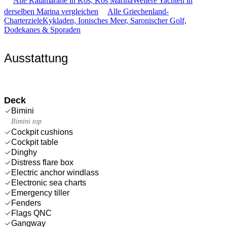
Alle Katamarane in Kos, Kos Marina
Weitere Yachten in
derselben Marina vergleichen
Alle Griechenland-
Charterziele
Kykladen, Ionisches Meer, Saronischer Golf,
Dodekanes & Sporaden
Ausstattung
Deck
Bimini
Bimini top
Cockpit cushions
Cockpit table
Dinghy
Distress flare box
Electric anchor windlass
Electronic sea charts
Emergency tiller
Fenders
Flags QNC
Gangway