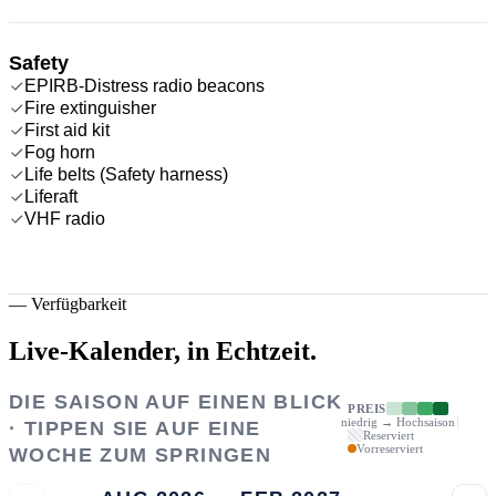
Safety
EPIRB-Distress radio beacons
Fire extinguisher
First aid kit
Fog horn
Life belts (Safety harness)
Liferaft
VHF radio
—
Verfügbarkeit
Live-Kalender,
in Echtzeit.
DIE SAISON AUF EINEN BLICK
PREIS
niedrig → Hochsaison
· TIPPEN SIE AUF EINE
Reserviert
Vorreserviert
WOCHE ZUM SPRINGEN