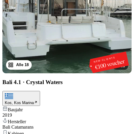
NEW CLIENTS
€100 voucher
Alle 18
1
/
18
Bali 4.1
·
Crystal Waters
Kos, Kos Marina
Baujahr
2019
Hersteller
Bali Catamarans
Kabinen