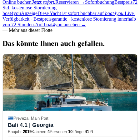
Online buchen
Jetzt
sofort.
Reservieren
→
Sofortbuchung
Bestpreis
72
Std. kostenlose Stornierung
boat4you
Anzeige
Diese Yacht ist sofort buchbar auf
boat4you.
Live-
Verfügbarkeit · Bestpreisgarantie · kostenlose Stornierung innerhalb
von 72 Stunden.
Auf boat4you ansehen
→
—
Mehr aus dieser Flotte
Das könnte Ihnen
auch gefallen.
Preveza, Main Port
Bali 4.1
| Georgia
Baujahr
2019
Kabinen
4
Personen
10
Länge
41 ft