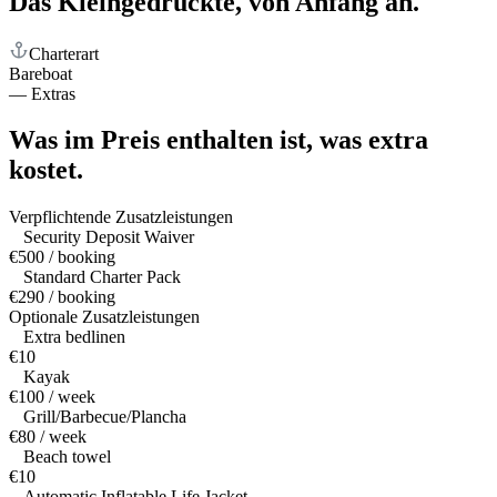
Das Kleingedruckte,
von Anfang an.
Charterart
Bareboat
—
Extras
Was im Preis enthalten ist,
was extra
kostet.
Verpflichtende Zusatzleistungen
Security Deposit Waiver
€500 / booking
Standard Charter Pack
€290 / booking
Optionale Zusatzleistungen
Extra bedlinen
€10
Kayak
€100 / week
Grill/Barbecue/Plancha
€80 / week
Beach towel
€10
Automatic Inflatable Life Jacket