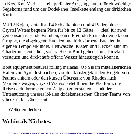
in Kos, Kos Marina — ein perfekter Ausgangspunkt für einwöchige
Segeltörns rund um der Dodekanes-Inselkette entlang der türkischen
Küste.
Mit 12 Kojen, verteilt auf 4 Schlafkabinen und 4 Bäder, bietet
Crystal Waters bequem Platz für bis zu 12 Gäste — ideal für zwei
gemeinsam reisende Familien, einen Freundeskreis oder eine kleine
Gruppe, die abgelegene Buchten und türkisfarbene Buchten im
eigenen Tempo erkundet. Bettwäsche, Kissen und Decken sind im
Charterpreis enthalten, sodass Sie an Bord gehen, Ihren Proviant
verstauen und direkt aufs offene Wasser hinaussegeln können.
Boat equipment features rolling mainsail. Ob Sie im mittelalterlichen
Hafen von Symi festmachen, vor den klostergekrönten Hügeln von
Patmos ankern oder den kurzen Übergang von Rhodos nach
Marmaris wagen, Crystal Waters bietet Ihnen die Plattform, die
Reise nach Ihrem eigenen Zeitplan zu gestalten — mit der
Unterstützung unseres lokalen dodekanesischen Charter-Teams von
Check-in bis Check-out.
—
Weiter entdecken
Wohin als
Nächstes.