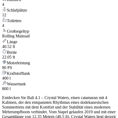
4
Schlafplätze
12
Toiletten
4
Großsegeltyp
Rolling Mainsail
Länge
40.52 ft
Breite
22.05 ft
Motorleistung
80 PS
Kraftstofftank
400 l
Wassertank
800 l
Entdecken Sie Bali 4.1 – Crystal Waters, einen catamaran mit 4
Kabinen, der den entspannten Rhythmus eines dodekanesischen
Sommertörns mit dem Komfort und der Stabilität eines modernen
Mehrrumpfboots verbindet. Vom Stapel gelaufen 2019 und mit einer
Gesamtlänge von 12.35 Metern (40.5 ft), Crystal Waters liegt derzeit