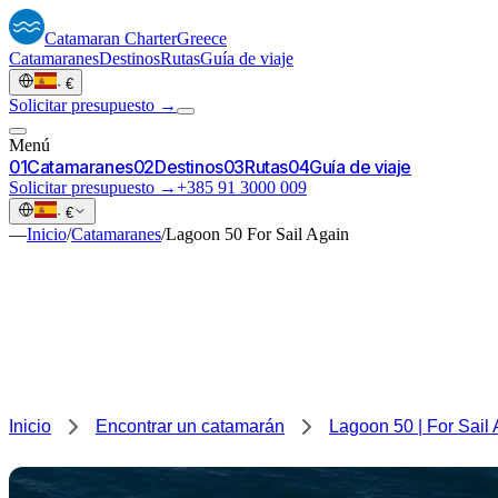
Catamaran
Charter
Greece
Catamaranes
Destinos
Rutas
Guía de viaje
·
€
Solicitar presupuesto →
Menú
0
1
Catamaranes
0
2
Destinos
0
3
Rutas
0
4
Guía de viaje
Solicitar presupuesto →
+385 91 3000 009
·
€
—
Inicio
/
Catamaranes
/
Lagoon 50 For Sail Again
Inicio
Encontrar un catamarán
Lagoon 50 | For Sail