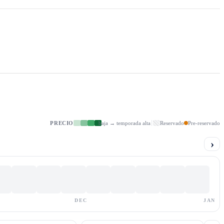
PRECIO
baja → temporada alta
Reservado
Pre-reservado
›
DEC
JAN