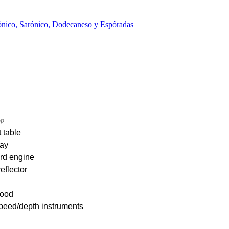
Jónico, Sarónico, Dodecaneso y Espóradas
op
 table
ay
rd engine
eflector
ood
peed/depth instruments