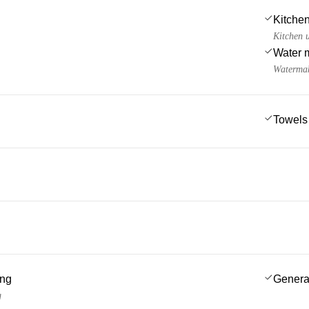
Kitchen
Kitchen u
Water 
Watermak
Towels
ing
Genera
g