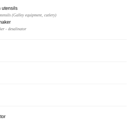
 utensils
tensils (Galley equipment, cutlery)
maker
er - desalinator
tor