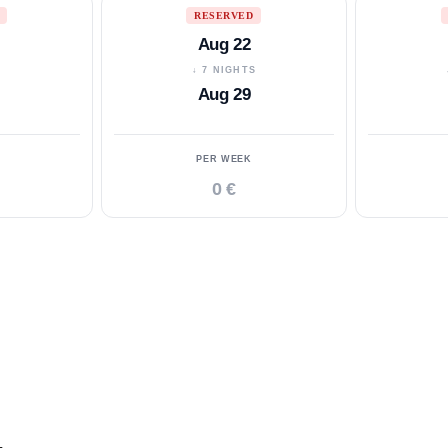
RESERVED
Aug 22
S
↓ 7 NIGHTS
Aug 29
PER WEEK
0 €
.