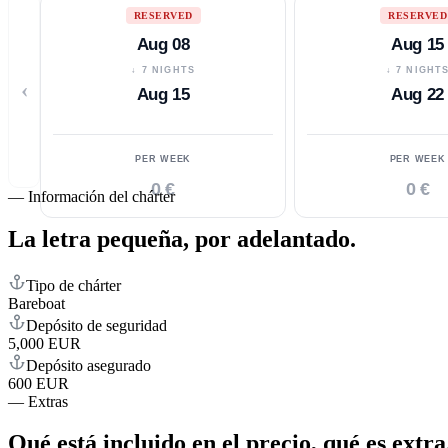
RESERVED
RESERVED
Aug 08
Aug 15
↓ 7 NIGHTS
↓ 7 NIGHT
‹
Aug 15
Aug 22
PER WEEK
PER WEEK
0 €
0 €
—
Información del chárter
La letra pequeña,
por adelantado.
Tipo de chárter
Bareboat
Depósito de seguridad
5,000 EUR
Depósito asegurado
600 EUR
—
Extras
Qué está incluido en el precio,
qué es extra