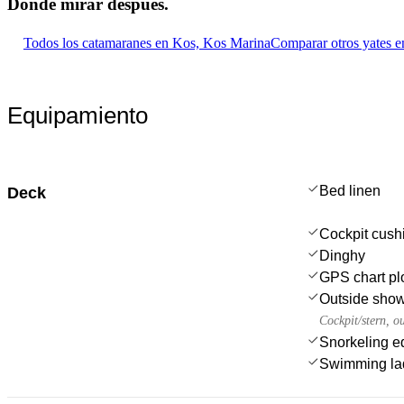
Dónde mirar
después.
Todos los catamaranes en Kos, Kos Marina
Comparar otros yates e
Equipamiento
Bed linen
Deck
Cockpit cush
Dinghy
GPS chart plo
Outside sho
Cockpit/stern, o
Snorkeling e
Swimming la