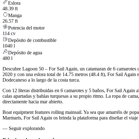
Eslora
48.39 ft
Manga
26.57 ft
Potencia del motor
114 cv
Depósito de combustible
1040 l
Depósito de agua
480 l
Descubre Lagoon 50 – For Sail Again, un catamaran de 6 camarotes qu
2020 y con una eslora total de 14.75 metros (48.4 ft), For Sail Agai
Dodecaneso a lo largo de la costa turca.
Con 12 literas distribuidas en 6 camarotes y 5 baños, For Sail Again
calas apartadas y bahías turquesas a su propio ritmo. La ropa de cama,
directamente hacia mar abierto.
Boat equipment features rolling mainsail. Ya sea que amarréis de popa
Marmaris, For Sail Again os brinda la plataforma para diseñar el via
—
Seguir explorando