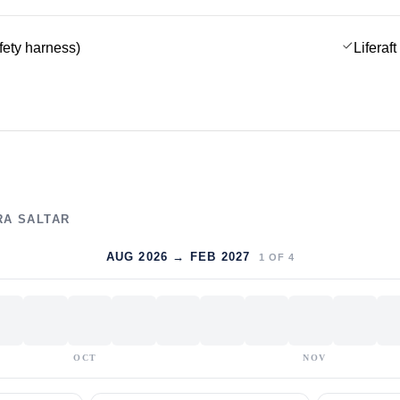
afety harness)
Liferaft
RA SALTAR
AUG 2026 → FEB 2027
1
OF
4
OCT
NOV