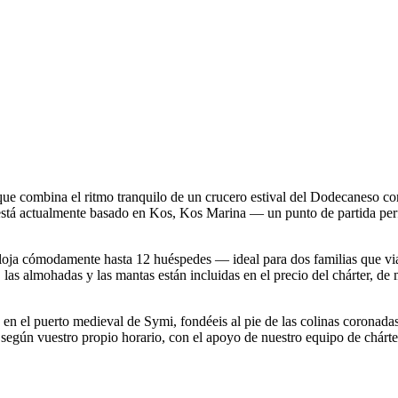
e combina el ritmo tranquilo de un crucero estival del Dodecaneso con 
n está actualmente basado en Kos, Kos Marina — un punto de partida per
 aloja cómodamente hasta 12 huéspedes — ideal para dos familias que v
 las almohadas y las mantas están incluidas en el precio del chárter, de
 en el puerto medieval de Symi, fondéeis al pie de las colinas coronada
je según vuestro propio horario, con el apoyo de nuestro equipo de chá