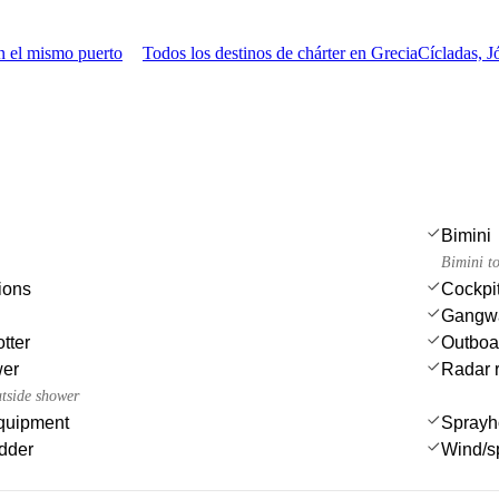
n el mismo puerto
Todos los destinos de chárter en Grecia
Cícladas, 
Bimini
Bimini t
ions
Cockpit
Gangw
tter
Outboa
wer
Radar r
utside shower
quipment
Sprayh
dder
Wind/s