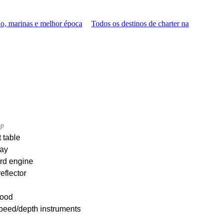
ão, marinas e melhor época
Todos os destinos de charter na
op
 table
ay
rd engine
eflector
ood
peed/depth instruments