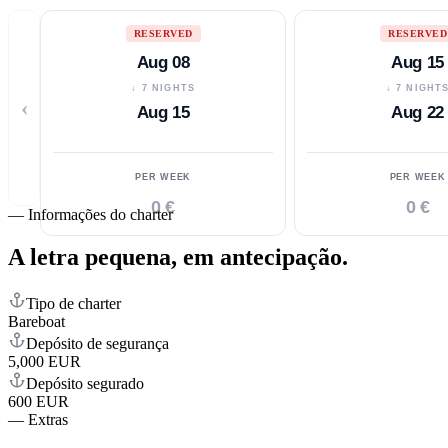
RESERVED
RESERVED
Aug 08
Aug 15
↓ 7 NIGHTS
↓ 7 NIGHT
‹
Aug 15
Aug 22
PER WEEK
PER WEEK
0 €
0 €
—
Informações do charter
A letra pequena,
em antecipação.
Tipo de charter
Bareboat
Depósito de segurança
5,000 EUR
Depósito segurado
600 EUR
—
Extras