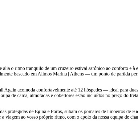
alia o ritmo tranquilo de um cruzeiro estival sarónico ao conforto e
ualmente baseado em Alimos Marina | Athens — um ponto de partida perf
Sail Again acomoda confortavelmente até 12 hóspedes — ideal para dua
 Roupa de cama, almofadas e cobertores estão incluídos no preço do fre
eadas protegidas de Egina e Poros, subam os pomares de limoeiros de H
zar a viagem ao vosso próprio ritmo, com o apoio da nossa equipa de c