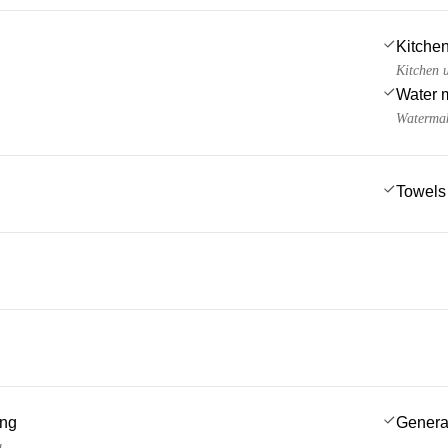
Kitchen
Kitchen u
Water 
Watermak
Towels
ing
Genera
g