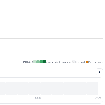
PREÇO
baixa → alta temporada
Reservado
Pré-reservado
›
DEC
JAN