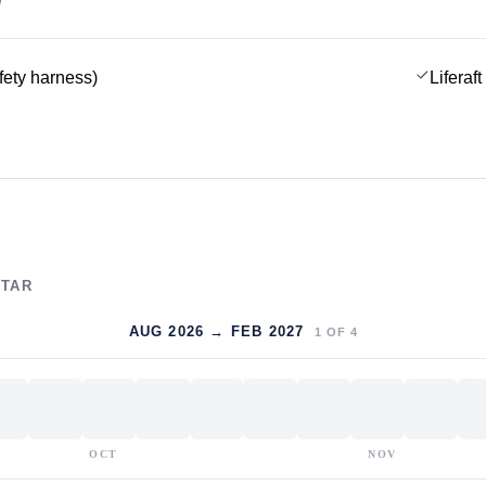
afety harness)
Liferaft
LTAR
AUG 2026 → FEB 2027
1
OF
4
OCT
NOV