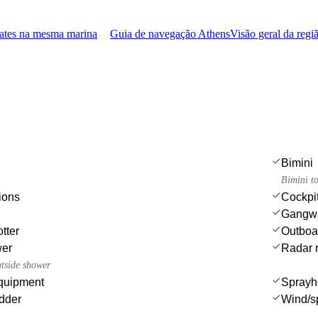
iates na mesma marina
Guia de navegação Athens
Visão geral da regi
Bimini
Bimini t
ions
Cockpit
Gangw
tter
Outboa
wer
Radar r
utside shower
quipment
Sprayh
dder
Wind/s