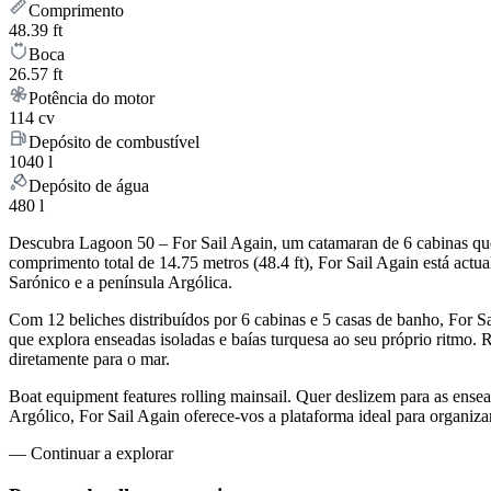
Comprimento
48.39 ft
Boca
26.57 ft
Potência do motor
114 cv
Depósito de combustível
1040 l
Depósito de água
480 l
Descubra Lagoon 50 – For Sail Again, um catamaran de 6 cabinas que 
comprimento total de 14.75 metros (48.4 ft), For Sail Again está act
Sarónico e a península Argólica.
Com 12 beliches distribuídos por 6 cabinas e 5 casas de banho, For 
que explora enseadas isoladas e baías turquesa ao seu próprio ritmo.
diretamente para o mar.
Boat equipment features rolling mainsail. Quer deslizem para as ens
Argólico, For Sail Again oferece-vos a plataforma ideal para organi
—
Continuar a explorar