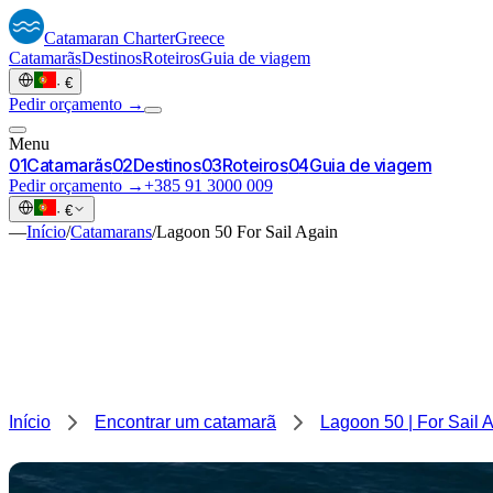
Catamaran
Charter
Greece
Catamarãs
Destinos
Roteiros
Guia de viagem
·
€
Pedir orçamento →
Menu
0
1
Catamarãs
0
2
Destinos
0
3
Roteiros
0
4
Guia de viagem
Pedir orçamento →
+385 91 3000 009
·
€
—
Início
/
Catamarans
/
Lagoon 50 For Sail Again
Início
Encontrar um catamarã
Lagoon 50 | For Sail 