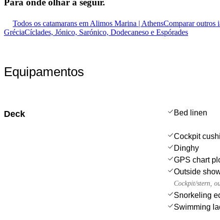
Para onde olhar
a seguir.
Todos os catamarans em Alimos Marina | Athens
Comparar outros 
Grécia
Cíclades, Jónico, Sarónico, Dodecaneso e Espórades
Equipamentos
Bed linen
Deck
Cockpit cush
Dinghy
GPS chart plo
Outside sho
Cockpit/stern, o
Snorkeling e
Swimming la