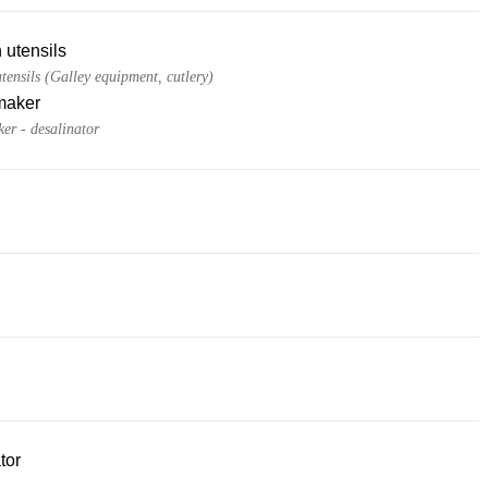
 utensils
tensils (Galley equipment, cutlery)
maker
er - desalinator
tor