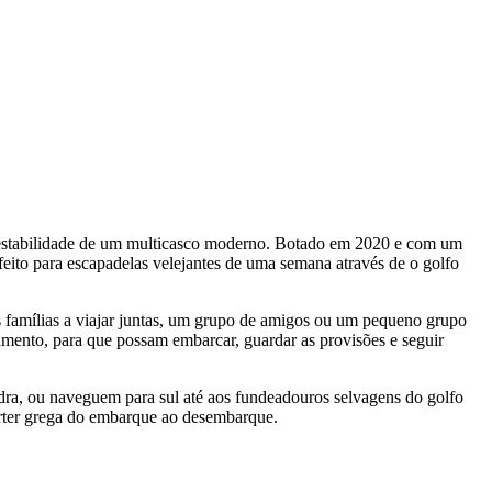
 à estabilidade de um multicasco moderno. Botado em 2020 e com um
eito para escapadelas velejantes de uma semana através de o golfo
s famílias a viajar juntas, um grupo de amigos ou um pequeno grupo
tamento, para que possam embarcar, guardar as provisões e seguir
idra, ou naveguem para sul até aos fundeadouros selvagens do golfo
harter grega do embarque ao desembarque.