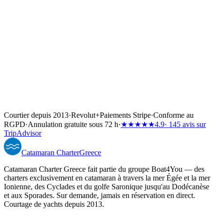
Courtier depuis 2013
·
Revolut
+
Paiements Stripe
·
Conforme au
RGPD
·
Annulation gratuite sous 72 h
·
★★★★★
4.9
· 145 avis sur
TripAdvisor
Catamaran
Charter
Greece
Catamaran Charter Greece fait partie du groupe Boat4You — des
charters exclusivement en catamaran à travers la mer Égée et la mer
Ionienne, des Cyclades et du golfe Saronique jusqu'au Dodécanèse
et aux Sporades. Sur demande, jamais en réservation en direct.
Courtage de yachts depuis 2013.