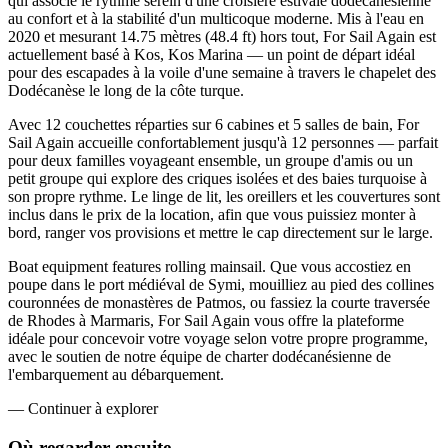
qui associe le rythme serein d'une croisière estivale dodécanésienne
au confort et à la stabilité d'un multicoque moderne. Mis à l'eau en
2020 et mesurant 14.75 mètres (48.4 ft) hors tout, For Sail Again est
actuellement basé à Kos, Kos Marina — un point de départ idéal
pour des escapades à la voile d'une semaine à travers le chapelet des
Dodécanèse le long de la côte turque.
Avec 12 couchettes réparties sur 6 cabines et 5 salles de bain, For
Sail Again accueille confortablement jusqu'à 12 personnes — parfait
pour deux familles voyageant ensemble, un groupe d'amis ou un
petit groupe qui explore des criques isolées et des baies turquoise à
son propre rythme. Le linge de lit, les oreillers et les couvertures sont
inclus dans le prix de la location, afin que vous puissiez monter à
bord, ranger vos provisions et mettre le cap directement sur le large.
Boat equipment features rolling mainsail. Que vous accostiez en
poupe dans le port médiéval de Symi, mouilliez au pied des collines
couronnées de monastères de Patmos, ou fassiez la courte traversée
de Rhodes à Marmaris, For Sail Again vous offre la plateforme
idéale pour concevoir votre voyage selon votre propre programme,
avec le soutien de notre équipe de charter dodécanésienne de
l'embarquement au débarquement.
—
Continuer à explorer
Où regarder
ensuite.