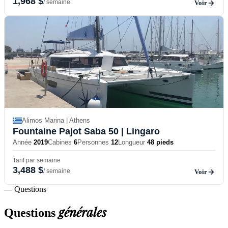
1,968 $
/ semaine
Voir
Alimos Marina | Athens
Fountaine Pajot Saba 50
| Lingaro
Année
2019
Cabines
6
Personnes
12
Longueur
48 pieds
Tarif par semaine
3,488 $
/ semaine
Voir
— Questions
générales
Questions