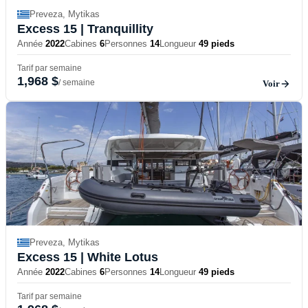
Preveza, Mytikas
Excess 15
| Tranquillity
Année
2022
Cabines
6
Personnes
14
Longueur
49 pieds
Tarif par semaine
1,968 $
/ semaine
Voir
Preveza, Mytikas
Excess 15
| White Lotus
Année
2022
Cabines
6
Personnes
14
Longueur
49 pieds
Tarif par semaine