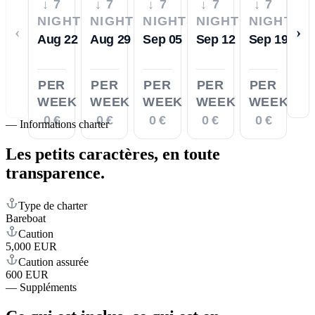
↓ 7
↓ 7
↓ 7
↓ 7
↓ 7
NIGHTS
NIGHTS
NIGHTS
NIGHTS
NIGHTS
‹
›
Aug 22
Aug 29
Sep 05
Sep 12
Sep 19
PER
PER
PER
PER
PER
WEEK
WEEK
WEEK
WEEK
WEEK
0 €
0 €
0 €
0 €
0 €
—
Informations charter
Les petits caractères,
en toute
transparence.
Type de charter
Bareboat
Caution
5,000 EUR
Caution assurée
600 EUR
—
Suppléments