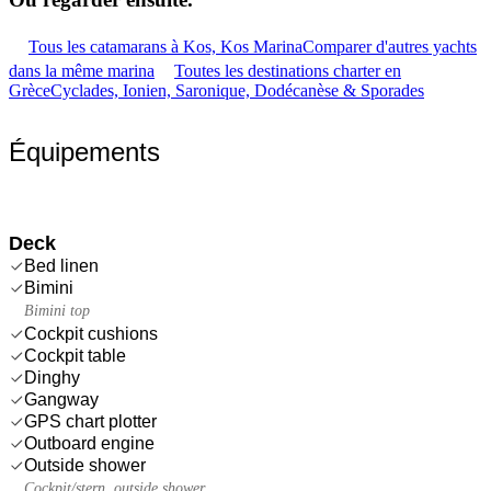
Tous les catamarans à Kos, Kos Marina
Comparer d'autres yachts
dans la même marina
Toutes les destinations charter en
Grèce
Cyclades, Ionien, Saronique, Dodécanèse & Sporades
Équipements
Deck
Bed linen
Bimini
Bimini top
Cockpit cushions
Cockpit table
Dinghy
Gangway
GPS chart plotter
Outboard engine
Outside shower
Cockpit/stern, outside shower