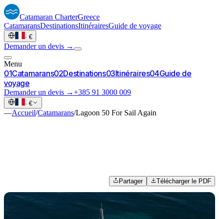
Catamaran
Charter
Greece
Catamarans
Destinations
Itinéraires
Guide de voyage
·
€
Demander un devis →
Menu
0
1
Catamarans
0
2
Destinations
0
3
Itinéraires
0
4
Guide de
voyage
Demander un devis →
+385 91 3000 009
·
€
—
Accueil
/
Catamarans
/
Lagoon 50 For Sail Again
Partager
Télécharger le PDF