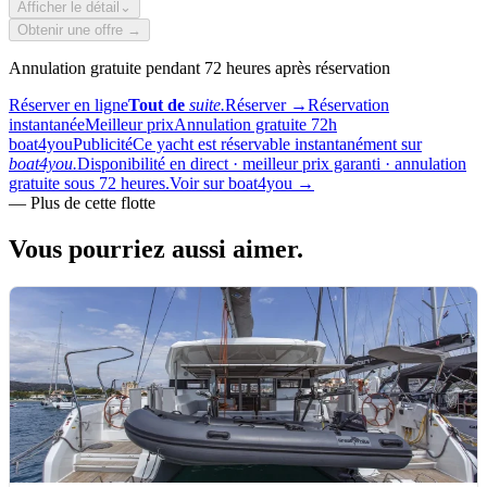
Afficher le détail
⌄
Obtenir une offre →
Annulation gratuite pendant 72 heures après réservation
Réserver en ligne
Tout de
suite.
Réserver
→
Réservation
instantanée
Meilleur prix
Annulation gratuite 72h
boat4you
Publicité
Ce yacht est réservable instantanément sur
boat4you.
Disponibilité en direct · meilleur prix garanti · annulation
gratuite sous 72 heures.
Voir sur boat4you
→
—
Plus de cette flotte
Vous pourriez aussi
aimer.