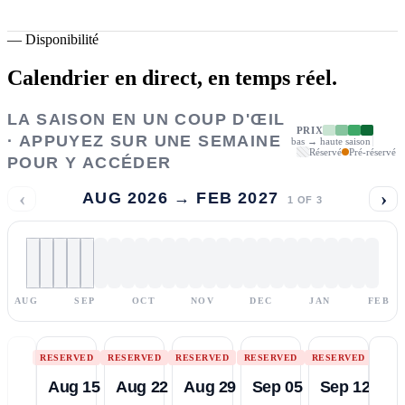
—
Disponibilité
Calendrier en direct,
en temps réel.
LA SAISON EN UN COUP D'ŒIL
PRIX
· APPUYEZ SUR UNE SEMAINE
bas → haute saison
Réservé
Pré-réservé
POUR Y ACCÉDER
‹
›
AUG 2026 → FEB 2027
1
OF
3
AUG
SEP
OCT
NOV
DEC
JAN
FEB
RESERVED
RESERVED
RESERVED
RESERVED
RESERVED
Aug 15
Aug 22
Aug 29
Sep 05
Sep 12