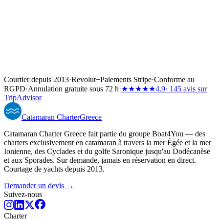
Courtier depuis 2013
·
Revolut
+
Paiements Stripe
·
Conforme au
RGPD
·
Annulation gratuite sous 72 h
·
★★★★★
4.9
· 145 avis sur
TripAdvisor
Catamaran
Charter
Greece
Catamaran Charter Greece fait partie du groupe Boat4You — des
charters exclusivement en catamaran à travers la mer Égée et la mer
Ionienne, des Cyclades et du golfe Saronique jusqu'au Dodécanèse
et aux Sporades. Sur demande, jamais en réservation en direct.
Courtage de yachts depuis 2013.
Demander un devis →
Suivez-nous
Charter