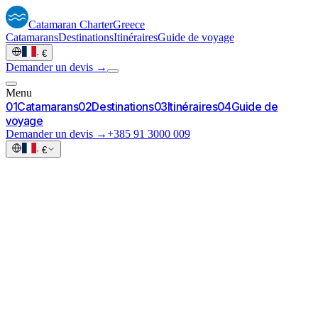
Catamaran
Charter
Greece
Catamarans
Destinations
Itinéraires
Guide de voyage
·
€
Demander un devis →
Menu
0
1
Catamarans
0
2
Destinations
0
3
Itinéraires
0
4
Guide de
voyage
Demander un devis →
+385 91 3000 009
·
€