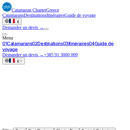
Catamaran
Charter
Greece
Catamarans
Destinations
Itinéraires
Guide de voyage
·
€
Demander un devis →
Menu
0
1
Catamarans
0
2
Destinations
0
3
Itinéraires
0
4
Guide de
voyage
Demander un devis →
+385 91 3000 009
·
€