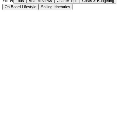
Filtrer
Tous
Boat Reviews
Charter Tips
Costs & Budgeting
On-Board Lifestyle
Sailing Itineraries