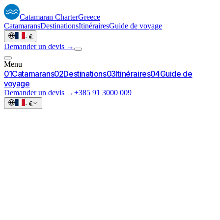
Catamaran
Charter
Greece
Catamarans
Destinations
Itinéraires
Guide de voyage
·
€
Demander un devis →
Menu
0
1
Catamarans
0
2
Destinations
0
3
Itinéraires
0
4
Guide de
voyage
Demander un devis →
+385 91 3000 009
·
€