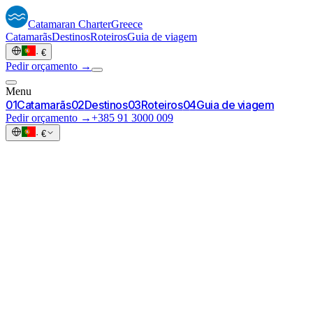
Catamaran
Charter
Greece
Catamarãs
Destinos
Roteiros
Guia de viagem
·
€
Pedir orçamento →
Menu
0
1
Catamarãs
0
2
Destinos
0
3
Roteiros
0
4
Guia de viagem
Pedir orçamento →
+385 91 3000 009
·
€