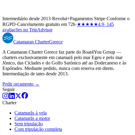
Intermediário desde 2013
·
Revolut
+
Pagamentos Stripe
·
Conforme o
RGPD
·
Cancelamento gratuito em 72h
·
★★★★★
4.9
· 145
avaliações no TripAdvisor
Catamaran
Charter
Greece
A Catamaran Charter Greece faz parte do Boat4You Group —
charters exclusivamente em catamarã pelo mar Egeu e pelo mar
Jónico, das Cíclades e do Golfo Sarónico até ao Dodecaneso e às
Espórades. Mediante pedido, nunca com reserva em direto.
Intermediação de iates desde 2013.
Pedir orçamento →
Seguir
Charter
Catamarãs à vela
Catamarãs a motor
Sem tripulação
Com tripulação completa