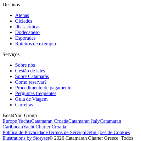
Destinos
Atenas
Cíclades
Ilhas Jónicas
Dodecaneso
Espórades
Roteiros de exemplo
Serviços
Sobre nós
Gestão de iates
Sobre Catamarãs
Como reservar?
Procedimento de pagamento
Perguntas frequentes
Guia de Viagem
Carreiras
Boat4You Group
Europe Yachts
Catamaran Croatia
Catamaran Italy
Catamaran
Caribbean
Yacht Charter Croatia
Política de Privacidade
Termos de Serviço
Definições de Cookies
Illustrations by Storyset
© 2026 Catamaran Charter Greece. Todos