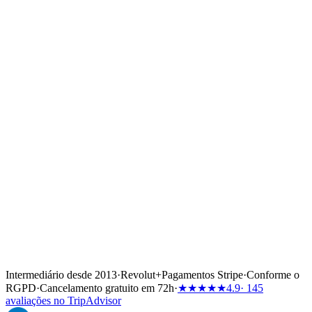
✓
Tempo de navegação reservado, fixado antes de o
calendário de charter abrir — o tranquilo junho antes do
Meltemi ou o quente final de setembro.
✓
Um único ponto de contacto grego para reservas, faturação,
tripulação e formalidades junto da Capitania do Porto.
✓
Indica as datas; o catamarã está abastecido, limpo e pronto
para o check-in na base.
Intermediário desde 2013
·
Revolut
+
Pagamentos Stripe
·
Conforme o
RGPD
·
Cancelamento gratuito em 72h
·
★★★★★
4.9
· 145
avaliações no TripAdvisor