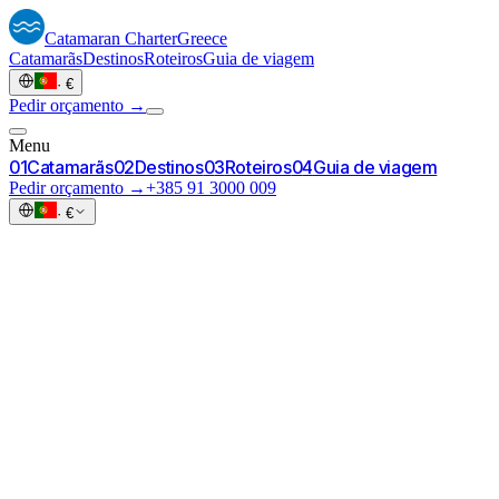
Catamaran
Charter
Greece
Catamarãs
Destinos
Roteiros
Guia de viagem
·
€
Pedir orçamento →
Menu
0
1
Catamarãs
0
2
Destinos
0
3
Roteiros
0
4
Guia de viagem
Pedir orçamento →
+385 91 3000 009
·
€