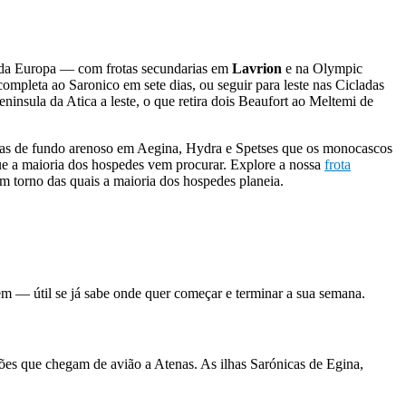
 da Europa — com frotas secundarias em
Lavrion
e na Olympic
mpleta ao Saronico em sete dias, ou seguir para leste nas Cicladas
insula da Atica a leste, o que retira dois Beaufort ao Meltemi de
adas de fundo arenoso em Aegina, Hydra e Spetses que os monocascos
e a maioria dos hospedes vem procurar. Explore a nossa
frota
em torno das quais a maioria dos hospedes planeia.
m — útil se já sabe onde quer começar e terminar a sua semana.
ações que chegam de avião a Atenas. As ilhas Sarónicas de Egina,