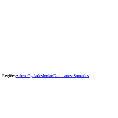
Regiões
Athens
Cyclades
Ionian
Dodecanese
Sporades