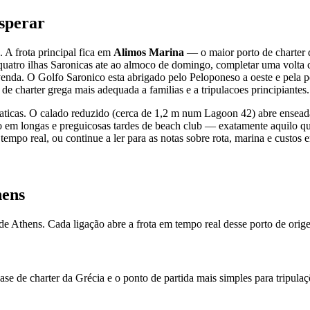
sperar
A frota principal fica em
Alimos Marina
— o maior porto de charter
atro ilhas Saronicas ate ao almoco de domingo, completar uma volta co
enda. O Golfo Saronico esta abrigado pelo Peloponeso a oeste e pela pen
charter grega mais adequada a familias e a tripulacoes principiantes.
praticas. O calado reduzido (cerca de 1,2 m num Lagoon 42) abre ense
o em longas e preguicosas tardes de beach club — exatamente aquilo qu
tempo real, ou continue a ler para as notas sobre rota, marina e custos 
hens
 Athens. Cada ligação abre a frota em tempo real desse porto de orige
ase de charter da Grécia e o ponto de partida mais simples para tripul