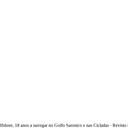
iços completos. Visite o templo de Afaia e prove os pistácios locais. F
agonera. Boa tenacidade na areia. Atenção à onda de esteira dos ferries
is da cidade e reabasteça por camião-cisterna. Curta caminhada até ao fa
antiga submersa, depois táxi até ao grande teatro. As profundidades va
 em mediterrânico rapidamente e a rafelar se solicitado. Se estiver che
ía de Zogeria e água cristalina, depois o Porto Velho para jantar. Verif
shore, 18 anos a navegar no Golfo Saronico e nas Cicladas
·
Revisto