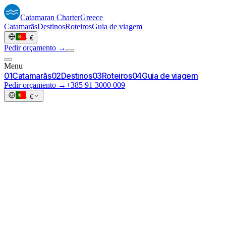
Catamaran
Charter
Greece
Catamarãs
Destinos
Roteiros
Guia de viagem
·
€
Pedir orçamento →
Menu
0
1
Catamarãs
0
2
Destinos
0
3
Roteiros
0
4
Guia de viagem
Pedir orçamento →
+385 91 3000 009
·
€