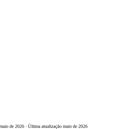
undeie em Perdika com um cabo em terra e depois nade até ao ilhéu de
 perto dos cais principais.
rol para desfrutar da vista. Salte até Methana pelas águas termais e
riam perto das pisciculturas — siga as marcas e mantenha um bom
io, vá a Mandraki ou Kamini e apanhe um táxi aquático. Passeie pelas
ique a previsão antes de atravessar o fetch exposto entre Hidra e
maio de 2026
·
Última atualização
maio de 2026