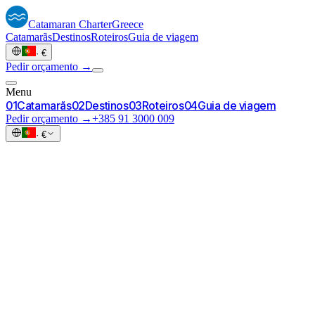
Catamaran
Charter
Greece
Catamarãs
Destinos
Roteiros
Guia de viagem
·
€
Pedir orçamento →
Menu
0
1
Catamarãs
0
2
Destinos
0
3
Roteiros
0
4
Guia de viagem
Pedir orçamento →
+385 91 3000 009
·
€