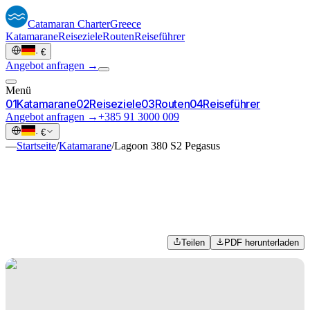
Catamaran
Charter
Greece
Katamarane
Reiseziele
Routen
Reiseführer
·
€
Angebot anfragen →
Menü
0
1
Katamarane
0
2
Reiseziele
0
3
Routen
0
4
Reiseführer
Angebot anfragen →
+385 91 3000 009
·
€
—
Startseite
/
Katamarane
/
Lagoon 380 S2 Pegasus
Teilen
PDF herunterladen