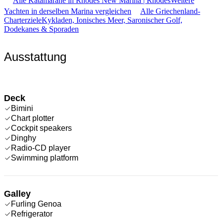
Alle Katamarane in Rhodes New Marina | Rhodes
Weitere
Yachten in derselben Marina vergleichen
Alle Griechenland-
Charterziele
Kykladen, Ionisches Meer, Saronischer Golf,
Dodekanes & Sporaden
Ausstattung
Deck
Bimini
Chart plotter
Cockpit speakers
Dinghy
Radio-CD player
Swimming platform
Galley
Furling Genoa
Refrigerator