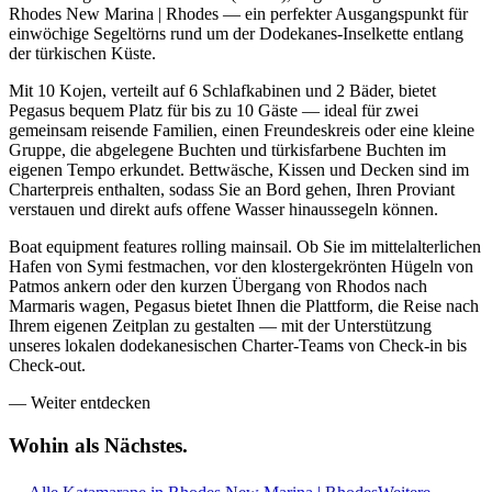
Rhodes New Marina | Rhodes — ein perfekter Ausgangspunkt für
einwöchige Segeltörns rund um der Dodekanes-Inselkette entlang
der türkischen Küste.
Mit 10 Kojen, verteilt auf 6 Schlafkabinen und 2 Bäder, bietet
Pegasus bequem Platz für bis zu 10 Gäste — ideal für zwei
gemeinsam reisende Familien, einen Freundeskreis oder eine kleine
Gruppe, die abgelegene Buchten und türkisfarbene Buchten im
eigenen Tempo erkundet. Bettwäsche, Kissen und Decken sind im
Charterpreis enthalten, sodass Sie an Bord gehen, Ihren Proviant
verstauen und direkt aufs offene Wasser hinaussegeln können.
Boat equipment features rolling mainsail. Ob Sie im mittelalterlichen
Hafen von Symi festmachen, vor den klostergekrönten Hügeln von
Patmos ankern oder den kurzen Übergang von Rhodos nach
Marmaris wagen, Pegasus bietet Ihnen die Plattform, die Reise nach
Ihrem eigenen Zeitplan zu gestalten — mit der Unterstützung
unseres lokalen dodekanesischen Charter-Teams von Check-in bis
Check-out.
—
Weiter entdecken
Wohin als
Nächstes.