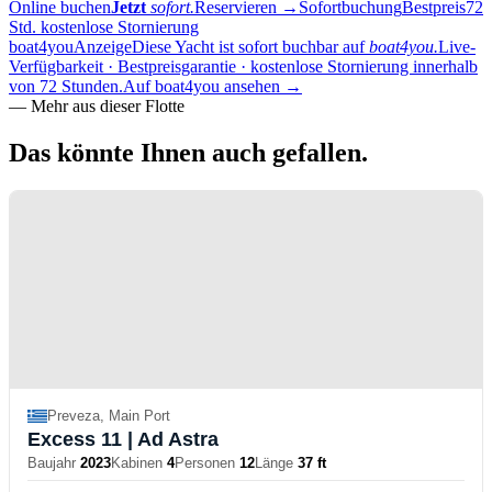
Online buchen
Jetzt
sofort.
Reservieren
→
Sofortbuchung
Bestpreis
72
Std. kostenlose Stornierung
boat4you
Anzeige
Diese Yacht ist sofort buchbar auf
boat4you.
Live-
Verfügbarkeit · Bestpreisgarantie · kostenlose Stornierung innerhalb
von 72 Stunden.
Auf boat4you ansehen
→
—
Mehr aus dieser Flotte
Das könnte Ihnen
auch gefallen.
Preveza, Main Port
Excess 11
| Ad Astra
Baujahr
2023
Kabinen
4
Personen
12
Länge
37 ft