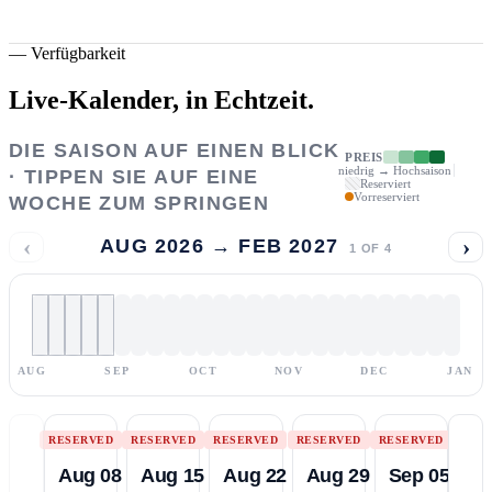
—
Verfügbarkeit
Live-Kalender,
in Echtzeit.
DIE SAISON AUF EINEN BLICK
PREIS
niedrig → Hochsaison
· TIPPEN SIE AUF EINE
Reserviert
Vorreserviert
WOCHE ZUM SPRINGEN
‹
›
AUG 2026 → FEB 2027
1
OF
4
AUG
SEP
OCT
NOV
DEC
JAN
RESERVED
RESERVED
RESERVED
RESERVED
RESERVED
Aug 08
Aug 15
Aug 22
Aug 29
Sep 05