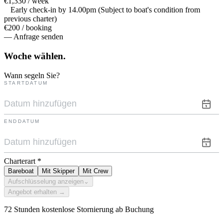
€1,330 / week
Early check-in by 14.00pm (Subject to boat's condition from
previous charter)
€200 / booking
— Anfrage senden
Woche
wählen.
Wann segeln Sie?
STARTDATUM
ENDDATUM
Charterart
*
Bareboat
Mit Skipper
Mit Crew
Aufschlüsselung anzeigen
⌄
Angebot erhalten →
72 Stunden kostenlose Stornierung ab Buchung