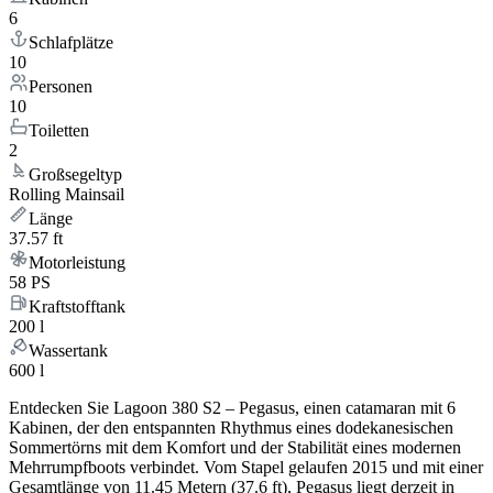
6
Schlafplätze
10
Personen
10
Toiletten
2
Großsegeltyp
Rolling Mainsail
Länge
37.57 ft
Motorleistung
58 PS
Kraftstofftank
200 l
Wassertank
600 l
Entdecken Sie Lagoon 380 S2 – Pegasus, einen catamaran mit 6
Kabinen, der den entspannten Rhythmus eines dodekanesischen
Sommertörns mit dem Komfort und der Stabilität eines modernen
Mehrrumpfboots verbindet. Vom Stapel gelaufen 2015 und mit einer
Gesamtlänge von 11.45 Metern (37.6 ft), Pegasus liegt derzeit in