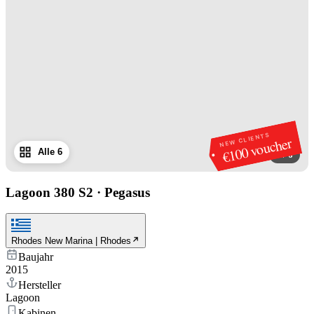
NEW CLIENTS
€100 voucher
Alle 6
1
/
6
Lagoon 380 S2
·
Pegasus
Rhodes New Marina | Rhodes
Baujahr
2015
Hersteller
Lagoon
Kabinen