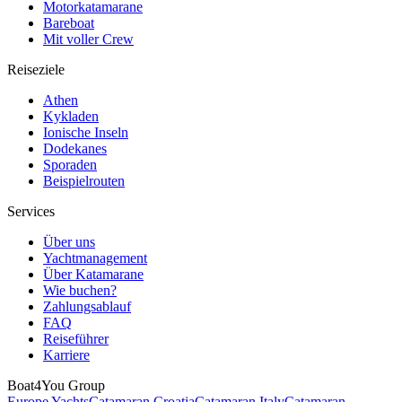
Motorkatamarane
Bareboat
Mit voller Crew
Reiseziele
Athen
Kykladen
Ionische Inseln
Dodekanes
Sporaden
Beispielrouten
Services
Über uns
Yachtmanagement
Über Katamarane
Wie buchen?
Zahlungsablauf
FAQ
Reiseführer
Karriere
Boat4You Group
Europe Yachts
Catamaran Croatia
Catamaran Italy
Catamaran