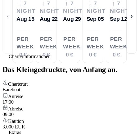
↓ 7
↓ 7
↓ 7
↓ 7
↓ 7
NIGHTS
NIGHTS
NIGHTS
NIGHTS
NIGHTS
‹
›
Aug 15
Aug 22
Aug 29
Sep 05
Sep 12
PER
PER
PER
PER
PER
WEEK
WEEK
WEEK
WEEK
WEEK
0 €
0 €
0 €
0 €
0 €
—
Charterinformationen
Das Kleingedruckte,
von Anfang an.
Charterart
Bareboat
Anreise
17:00
Abreise
09:00
Kaution
3,000 EUR
—
Extras