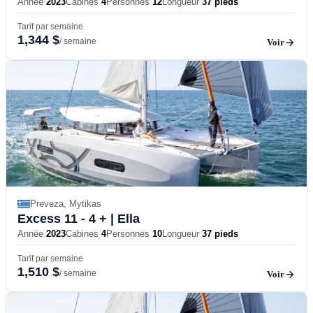
Année
2023
Cabines
4
Personnes
12
Longueur
37 pieds
Tarif par semaine
1,344 $
/ semaine
Voir
Preveza, Mytikas
Excess 11 - 4 +
| Ella
Année
2023
Cabines
4
Personnes
10
Longueur
37 pieds
Tarif par semaine
1,510 $
/ semaine
Voir