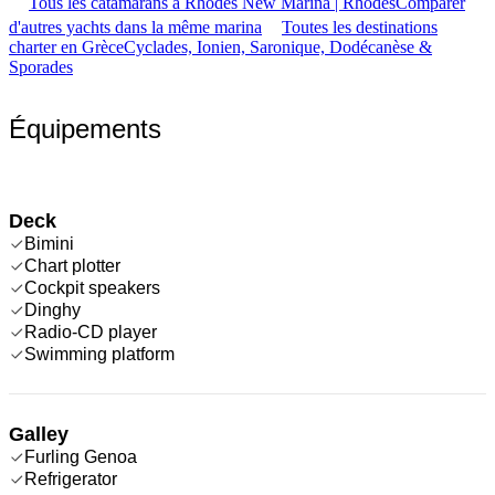
Tous les catamarans à Rhodes New Marina | Rhodes
Comparer
d'autres yachts dans la même marina
Toutes les destinations
charter en Grèce
Cyclades, Ionien, Saronique, Dodécanèse &
Sporades
Équipements
Deck
Bimini
Chart plotter
Cockpit speakers
Dinghy
Radio-CD player
Swimming platform
Galley
Furling Genoa
Refrigerator