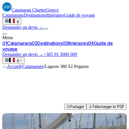
Catamaran
Charter
Greece
Catamarans
Destinations
Itinéraires
Guide de voyage
·
€
Demander un devis →
Menu
0
1
Catamarans
0
2
Destinations
0
3
Itinéraires
0
4
Guide de
voyage
Demander un devis →
+385 91 3000 009
·
€
—
Accueil
/
Catamarans
/
Lagoon 380 S2 Pegasus
Partager
Télécharger le PDF