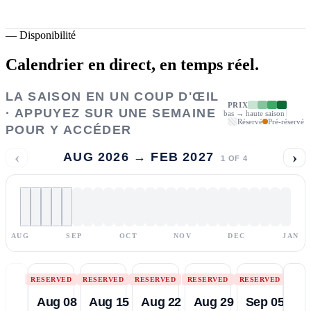
—
Disponibilité
Calendrier en direct,
en temps réel.
LA SAISON EN UN COUP D'ŒIL
PRIX
· APPUYEZ SUR UNE SEMAINE
bas → haute saison
Réservé
Pré-réservé
POUR Y ACCÉDER
‹
›
AUG 2026 → FEB 2027
1
OF
4
AUG
SEP
OCT
NOV
DEC
JAN
RESERVED
RESERVED
RESERVED
RESERVED
RESERVED
Aug 08
Aug 15
Aug 22
Aug 29
Sep 05