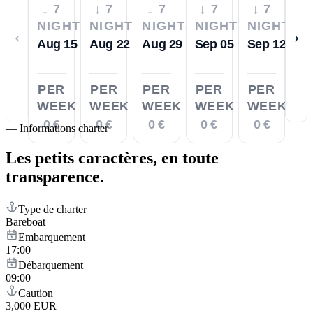
↓ 7
↓ 7
↓ 7
↓ 7
↓ 7
NIGHTS
NIGHTS
NIGHTS
NIGHTS
NIGHTS
‹
›
Aug 15
Aug 22
Aug 29
Sep 05
Sep 12
PER
PER
PER
PER
PER
WEEK
WEEK
WEEK
WEEK
WEEK
0 €
0 €
0 €
0 €
0 €
—
Informations charter
Les petits caractères,
en toute
transparence.
Type de charter
Bareboat
Embarquement
17:00
Débarquement
09:00
Caution
3,000 EUR