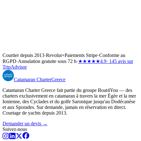
Courtier depuis 2013
·
Revolut
+
Paiements Stripe
·
Conforme au
RGPD
·
Annulation gratuite sous 72 h
·
★★★★★
4.9
· 145 avis sur
TripAdvisor
Catamaran
Charter
Greece
Catamaran Charter Greece fait partie du groupe Boat4You — des
charters exclusivement en catamaran à travers la mer Égée et la mer
Ionienne, des Cyclades et du golfe Saronique jusqu'au Dodécanèse
et aux Sporades. Sur demande, jamais en réservation en direct.
Courtage de yachts depuis 2013.
Demander un devis →
Suivez-nous