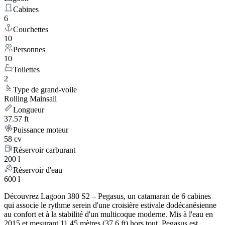
Cabines
6
Couchettes
10
Personnes
10
Toilettes
2
Type de grand-voile
Rolling Mainsail
Longueur
37.57 ft
Puissance moteur
58 cv
Réservoir carburant
200 l
Réservoir d'eau
600 l
Découvrez Lagoon 380 S2 – Pegasus, un catamaran de 6 cabines
qui associe le rythme serein d'une croisière estivale dodécanésienne
au confort et à la stabilité d'un multicoque moderne. Mis à l'eau en
2015 et mesurant 11.45 mètres (37.6 ft) hors tout, Pegasus est