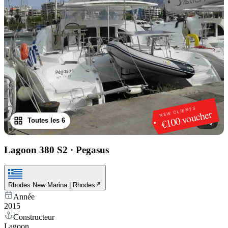
NEW CLIENTS
€100 voucher
Toutes les 6
1
/
6
Lagoon 380 S2
·
Pegasus
Rhodes New Marina | Rhodes
Année
2015
Constructeur
Lagoon