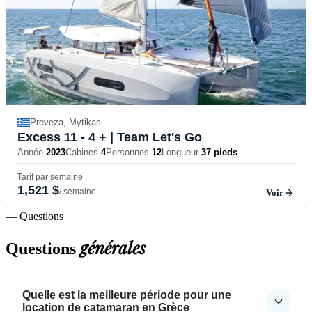
Preveza, Mytikas
Excess 11 - 4 +
| Team Let's Go
Année
2023
Cabines
4
Personnes
12
Longueur
37 pieds
Tarif par semaine
1,521 $
/ semaine
Voir
— Questions
générales
Questions
Quelle est la meilleure période pour une
location de catamaran en Grèce