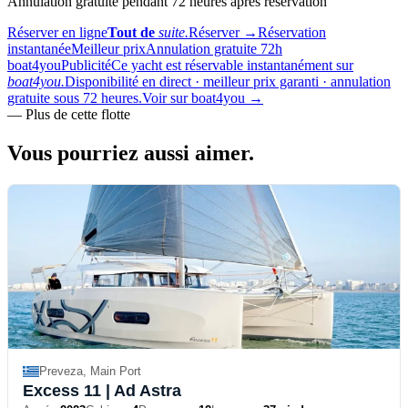
Annulation gratuite pendant 72 heures après réservation
Réserver en ligne
Tout de
suite.
Réserver
→
Réservation
instantanée
Meilleur prix
Annulation gratuite 72h
boat4you
Publicité
Ce yacht est réservable instantanément sur
boat4you.
Disponibilité en direct · meilleur prix garanti · annulation
gratuite sous 72 heures.
Voir sur boat4you
→
—
Plus de cette flotte
Vous pourriez aussi
aimer.
Preveza, Main Port
Excess 11
| Ad Astra