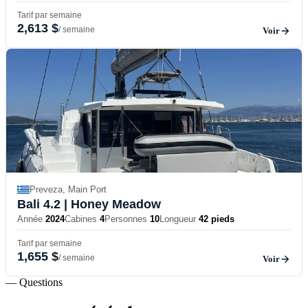
Tarif par semaine
2,613 $
/ semaine
Voir
Preveza, Main Port
Bali 4.2
| Honey Meadow
Année
2024
Cabines
4
Personnes
10
Longueur
42 pieds
Tarif par semaine
1,655 $
/ semaine
Voir
— Questions