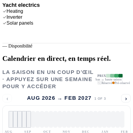
Yacht electrics
Heating
Inverter
Solar panels
—
Disponibilité
Calendrier en direct,
en temps réel.
LA SAISON EN UN COUP D'ŒIL
PRIX
· APPUYEZ SUR UNE SEMAINE
bas → haute saison
Réservé
Pré-réservé
POUR Y ACCÉDER
‹
›
AUG 2026 → FEB 2027
1
OF
3
AUG
SEP
OCT
NOV
DEC
JAN
FEB