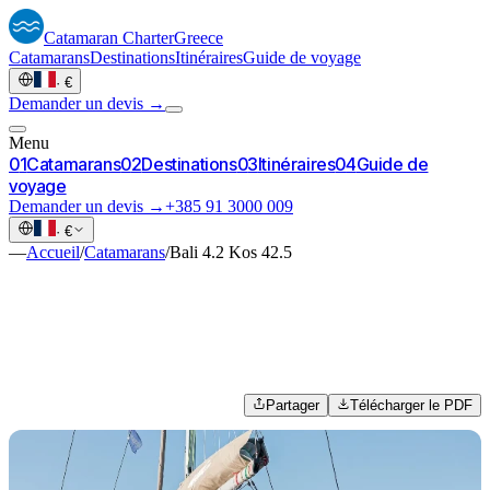
Catamaran
Charter
Greece
Catamarans
Destinations
Itinéraires
Guide de voyage
·
€
Demander un devis →
Menu
0
1
Catamarans
0
2
Destinations
0
3
Itinéraires
0
4
Guide de
voyage
Demander un devis →
+385 91 3000 009
·
€
—
Accueil
/
Catamarans
/
Bali 4.2 Kos 42.5
Partager
Télécharger le PDF