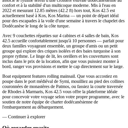
associe le rythme serein d'une croisière estivale dodécanésienne au
confort et à la stabilité d'un multicoque moderne. Mis à l'eau en
2022 et mesurant 12.85 mètres (42.2 ft) hors tout, Kos 42.5 est
actuellement basé à Kos, Kos Marina — un point de départ idéal
pour des escapades à la voile d'une semaine à travers le chapelet des
Dodécanèse le long de la côte turque.
Avec 9 couchettes réparties sur 4 cabines et 4 salles de bain, Kos
42.5 accueille confortablement jusqu'à 10 personnes — parfait pour
deux familles voyageant ensemble, un groupe d'amis ou un petit
groupe qui explore des criques isolées et des baies turquoise à son
propre rythme. Le linge de lit, les oreillers et les couvertures sont
inclus dans le prix de la location, afin que vous puissiez monter à
bord, ranger vos provisions et mettre le cap directement sur le large.
Boat equipment features rolling mainsail. Que vous accostiez en
poupe dans le port médiéval de Symi, mouilliez au pied des collines
couronnées de monastères de Patmos, ou fassiez la courte traversée
de Rhodes à Marmaris, Kos 42.5 vous offre la plateforme idéale
pour concevoir votre voyage selon votre propre programme, avec le
soutien de notre équipe de charter dodécanésienne de
l'embarquement au débarquement.
—
Continuer à explorer
Où regarder
ensuite.