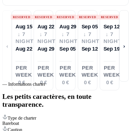
RESERVED
RESERVED
RESERVED
RESERVED
RESERVED
Aug 15
Aug 22
Aug 29
Sep 05
Sep 12
↓ 7
↓ 7
↓ 7
↓ 7
↓ 7
NIGHTS
NIGHTS
NIGHTS
NIGHTS
NIGHTS
‹
›
Aug 22
Aug 29
Sep 05
Sep 12
Sep 19
PER
PER
PER
PER
PER
WEEK
WEEK
WEEK
WEEK
WEEK
0 €
0 €
0 €
0 €
0 €
—
Informations charter
Les petits caractères,
en toute
transparence.
Type de charter
Bareboat
Caution