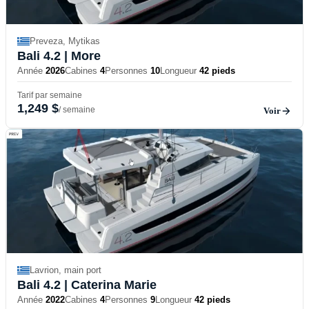
Preveza, Mytikas
Bali 4.2
| More
Année
2026
Cabines
4
Personnes
10
Longueur
42 pieds
Tarif par semaine
1,249 $
/ semaine
Voir
Lavrion, main port
Bali 4.2
| Caterina Marie
Année
2022
Cabines
4
Personnes
9
Longueur
42 pieds