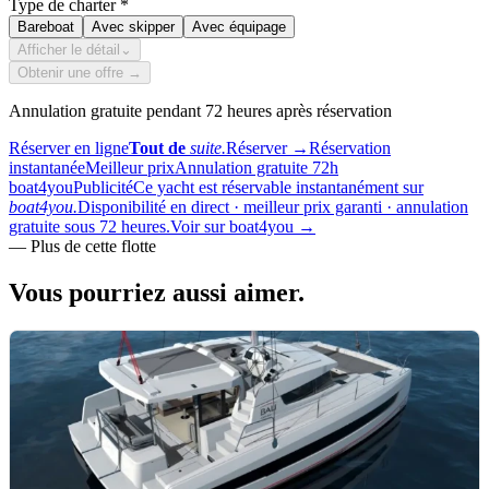
Type de charter
*
Bareboat
Avec skipper
Avec équipage
Afficher le détail
⌄
Obtenir une offre →
Annulation gratuite pendant 72 heures après réservation
Réserver en ligne
Tout de
suite.
Réserver
→
Réservation
instantanée
Meilleur prix
Annulation gratuite 72h
boat4you
Publicité
Ce yacht est réservable instantanément sur
boat4you.
Disponibilité en direct · meilleur prix garanti · annulation
gratuite sous 72 heures.
Voir sur boat4you
→
—
Plus de cette flotte
Vous pourriez aussi
aimer.