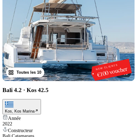
NEW CLIENTS
€100 voucher
Toutes les 10
1
/
10
Bali 4.2
·
Kos 42.5
Kos, Kos Marina
Année
2022
Constructeur
Bali Catamarans