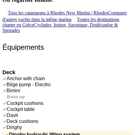
Tous les catamarans à Rhodes New Marina | Rhodes
Comparer
d'autres yachts dans la même marina
Toutes les destinations
charter en Grèce
Cyclades, Ionien, Saronique, Dodécanèse &
Sporades
Équipements
Deck
Anchor with chain
Bilge pump - Electric
Bimini
Bimini top
Cockpit cushions
Cockpit table
Davit
Deck cushions
Dinghy
Dinghy hydraulic lifting system