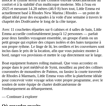
associe le rythme serein d'une croisière estivale dodécanésienne au
confort et à la stabilité d'un multicoque moderne. Mis à l'eau en
2025 et mesurant 14.28 mètres (46.9 ft) hors tout, Little Emma est
actuellement basé à Rhodes New Marina | Rhodes — un point de
départ idéal pour des escapades à la voile d'une semaine à travers le
chapelet des Dodécanèse le long de la côte turque.
Avec 11 couchettes réparties sur 6 cabines et 4 salles de bain, Little
Emma accueille confortablement jusqu'à 12 personnes — parfait
pour deux familles voyageant ensemble, un groupe d'amis ou un
petit groupe qui explore des criques isolées et des baies turquoise à
son propre rythme. Le linge de lit, les oreillers et les couvertures sont
inclus dans le prix de la location, afin que vous puissiez monter à
bord, ranger vos provisions et mettre le cap directement sur le large.
Boat equipment features rolling mainsail. Que vous accostiez en
poupe dans le port médiéval de Symi, mouilliez au pied des collines
couronnées de monastères de Patmos, ou fassiez la courte traversée
de Rhodes à Marmaris, Little Emma vous offre la plateforme idéale
pour concevoir votre voyage selon votre propre programme, avec le
soutien de notre équipe de charter dodécanésienne de
l'embarquement au débarquement.
—
Continuer à explorer
Où regarder
ensuite.