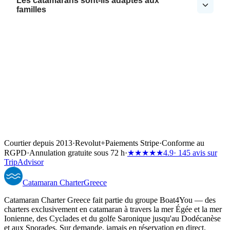
Les catamarans sont-ils adaptés aux
familles
Courtier depuis 2013
·
Revolut
+
Paiements Stripe
·
Conforme au
RGPD
·
Annulation gratuite sous 72 h
·
★★★★★
4.9
· 145 avis sur
TripAdvisor
Catamaran
Charter
Greece
Catamaran Charter Greece fait partie du groupe Boat4You — des
charters exclusivement en catamaran à travers la mer Égée et la mer
Ionienne, des Cyclades et du golfe Saronique jusqu'au Dodécanèse
et aux Sporades. Sur demande, jamais en réservation en direct.