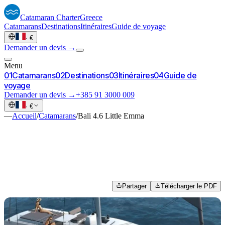
Catamaran
Charter
Greece
Catamarans
Destinations
Itinéraires
Guide de voyage
·
€
Demander un devis →
Menu
0
1
Catamarans
0
2
Destinations
0
3
Itinéraires
0
4
Guide de
voyage
Demander un devis →
+385 91 3000 009
·
€
—
Accueil
/
Catamarans
/
Bali 4.6 Little Emma
Partager
Télécharger le PDF