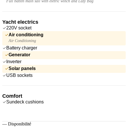
Full batten main sail with eletric winch and Lazy Bag
Yacht electrics
220V socket
Air conditioning
Air Conditioning
Battery charger
Generator
Inverter
Solar panels
USB sockets
Comfort
Sundeck cushions
—
Disponibilité