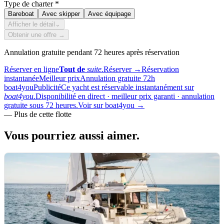
Type de charter
*
Bareboat
Avec skipper
Avec équipage
Afficher le détail
⌄
Obtenir une offre →
Annulation gratuite pendant 72 heures après réservation
Réserver en ligne
Tout de
suite.
Réserver
→
Réservation
instantanée
Meilleur prix
Annulation gratuite 72h
boat4you
Publicité
Ce yacht est réservable instantanément sur
boat4you.
Disponibilité en direct · meilleur prix garanti · annulation
gratuite sous 72 heures.
Voir sur boat4you
→
—
Plus de cette flotte
Vous pourriez aussi
aimer.