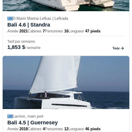
D-Marin Marina Lefkas | Lefkada
Bali 4.6
| Standra
Année
2021
Cabines
7
Personnes
16
Longueur
47 pieds
Tarif par semaine
1,853 $
/ semaine
Voir
Lavrion, main port
Bali 4.5
| Guernesey
Année
2018
Cabines
4
Personnes
12
Longueur
46 pieds