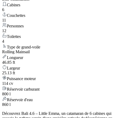
Cabines
6
Couchettes
11
Personnes
12
Toilettes
4
Type de grand-voile
Rolling Mainsail
Longueur
46.85 ft
Largeur
25.13 ft
Puissance moteur
114 cv
Réservoir carburant
800 l
Réservoir d'eau
860 l
Découvrez Bali 4.6 – Little Emma, un catamaran de 6 cabines qui