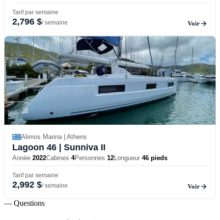
Tarif par semaine
2,796 $
/ semaine
Voir
Alimos Marina | Athens
Lagoon 46
| Sunniva II
Année
2022
Cabines
4
Personnes
12
Longueur
46 pieds
Tarif par semaine
2,992 $
/ semaine
Voir
— Questions