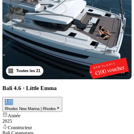
NEW CLIENTS
€100 voucher
Toutes les 21
1
/
21
Bali 4.6
·
Little Emma
Rhodes New Marina | Rhodes
Année
2025
Constructeur
Bali Catamarans