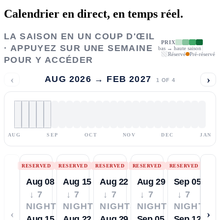
Calendrier en direct,
en temps réel.
LA SAISON EN UN COUP D'ŒIL
PRIX
· APPUYEZ SUR UNE SEMAINE
bas → haute saison
Réservé
Pré-réservé
POUR Y ACCÉDER
‹
›
AUG 2026 → FEB 2027
1
OF
4
AUG
SEP
OCT
NOV
DEC
JAN
RESERVED
RESERVED
RESERVED
RESERVED
RESERVED
Aug 08
Aug 15
Aug 22
Aug 29
Sep 05
↓ 7
↓ 7
↓ 7
↓ 7
↓ 7
NIGHTS
NIGHTS
NIGHTS
NIGHTS
NIGHTS
‹
›
Aug 15
Aug 22
Aug 29
Sep 05
Sep 12