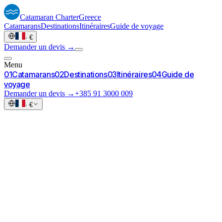
Catamaran
Charter
Greece
Catamarans
Destinations
Itinéraires
Guide de voyage
·
€
Demander un devis →
Menu
0
1
Catamarans
0
2
Destinations
0
3
Itinéraires
0
4
Guide de
voyage
Demander un devis →
+385 91 3000 009
·
€