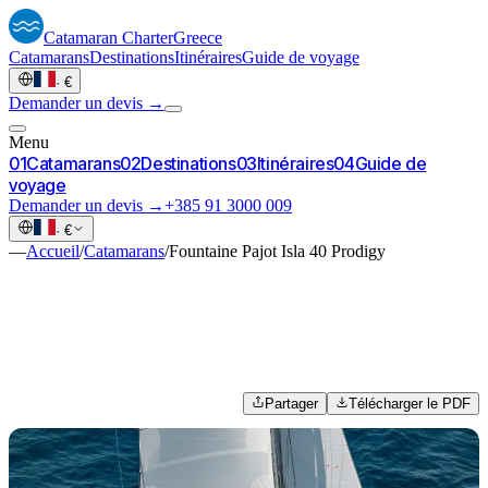
Catamaran
Charter
Greece
Catamarans
Destinations
Itinéraires
Guide de voyage
·
€
Demander un devis →
Menu
0
1
Catamarans
0
2
Destinations
0
3
Itinéraires
0
4
Guide de
voyage
Demander un devis →
+385 91 3000 009
·
€
—
Accueil
/
Catamarans
/
Fountaine Pajot Isla 40 Prodigy
Partager
Télécharger le PDF