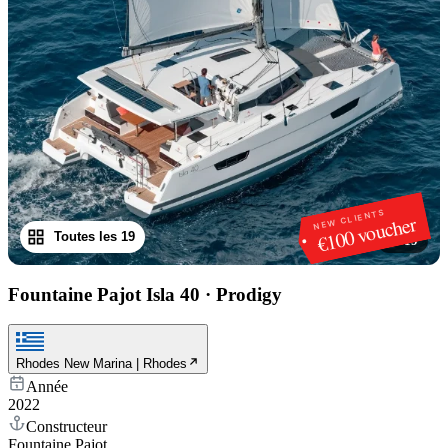
NEW CLIENTS
€100 voucher
Toutes les 19
1
/
19
Fountaine Pajot Isla 40
·
Prodigy
Rhodes New Marina | Rhodes
Année
2022
Constructeur
Fountaine Pajot