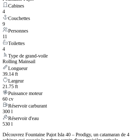
Cabines
4
Couchettes
9
Personnes
11
Toilettes
4
Type de grand-voile
Rolling Mainsail
Longueur
39.14 ft
Largeur
21.75 ft
Puissance moteur
60 cv
Réservoir carburant
300 l
Réservoir d'eau
530 l
Découvrez Fountaine Pajot Isla 40 – Prodigy, un catamaran de 4