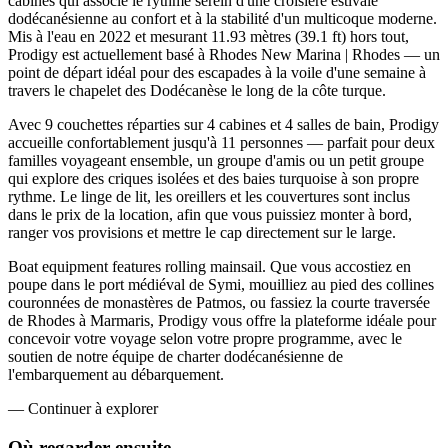
cabines qui associe le rythme serein d'une croisière estivale
dodécanésienne au confort et à la stabilité d'un multicoque moderne.
Mis à l'eau en 2022 et mesurant 11.93 mètres (39.1 ft) hors tout,
Prodigy est actuellement basé à Rhodes New Marina | Rhodes — un
point de départ idéal pour des escapades à la voile d'une semaine à
travers le chapelet des Dodécanèse le long de la côte turque.
Avec 9 couchettes réparties sur 4 cabines et 4 salles de bain, Prodigy
accueille confortablement jusqu'à 11 personnes — parfait pour deux
familles voyageant ensemble, un groupe d'amis ou un petit groupe
qui explore des criques isolées et des baies turquoise à son propre
rythme. Le linge de lit, les oreillers et les couvertures sont inclus
dans le prix de la location, afin que vous puissiez monter à bord,
ranger vos provisions et mettre le cap directement sur le large.
Boat equipment features rolling mainsail. Que vous accostiez en
poupe dans le port médiéval de Symi, mouilliez au pied des collines
couronnées de monastères de Patmos, ou fassiez la courte traversée
de Rhodes à Marmaris, Prodigy vous offre la plateforme idéale pour
concevoir votre voyage selon votre propre programme, avec le
soutien de notre équipe de charter dodécanésienne de
l'embarquement au débarquement.
—
Continuer à explorer
Où regarder
ensuite.