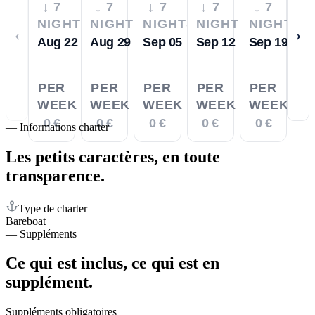
↓ 7
↓ 7
↓ 7
↓ 7
↓ 7
NIGHTS
NIGHTS
NIGHTS
NIGHTS
NIGHTS
‹
›
Aug 22
Aug 29
Sep 05
Sep 12
Sep 19
PER
PER
PER
PER
PER
WEEK
WEEK
WEEK
WEEK
WEEK
0 €
0 €
0 €
0 €
0 €
—
Informations charter
Les petits caractères,
en toute
transparence.
Type de charter
Bareboat
—
Suppléments
Ce qui est inclus,
ce qui est en
supplément.
Suppléments obligatoires