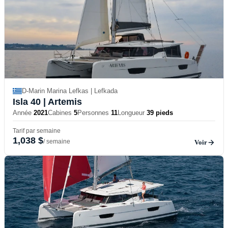
D-Marin Marina Lefkas | Lefkada
Isla 40
| Artemis
Année
2021
Cabines
5
Personnes
11
Longueur
39 pieds
Tarif par semaine
1,038 $
/ semaine
Voir