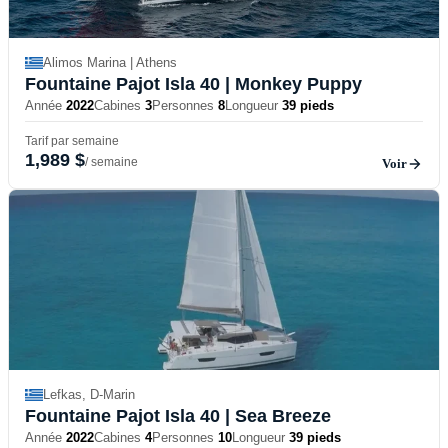
Alimos Marina | Athens
Fountaine Pajot Isla 40
| Monkey Puppy
Année
2022
Cabines
3
Personnes
8
Longueur
39 pieds
Tarif par semaine
1,989 $
/ semaine
Voir
Lefkas, D-Marin
Fountaine Pajot Isla 40
| Sea Breeze
Année
2022
Cabines
4
Personnes
10
Longueur
39 pieds