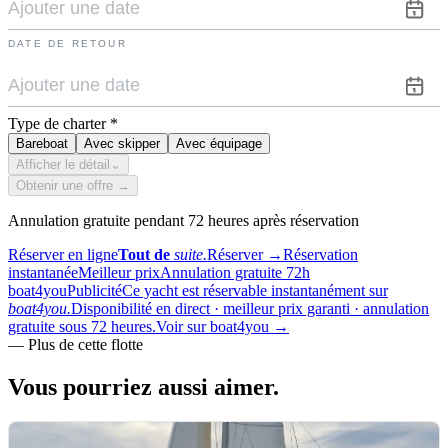
DATE DE RETOUR
Type de charter
*
Bareboat
Avec skipper
Avec équipage
Afficher le détail
⌄
Obtenir une offre →
Annulation gratuite pendant 72 heures après réservation
Réserver en ligne
Tout de
suite.
Réserver
→
Réservation
instantanée
Meilleur prix
Annulation gratuite 72h
boat4you
Publicité
Ce yacht est réservable instantanément sur
boat4you.
Disponibilité en direct · meilleur prix garanti · annulation
gratuite sous 72 heures.
Voir sur boat4you
→
—
Plus de cette flotte
Vous pourriez aussi
aimer.