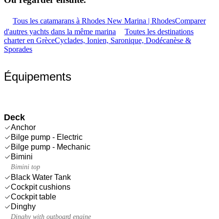
Tous les catamarans à Rhodes New Marina | Rhodes
Comparer
d'autres yachts dans la même marina
Toutes les destinations
charter en Grèce
Cyclades, Ionien, Saronique, Dodécanèse &
Sporades
Équipements
Deck
Anchor
Bilge pump - Electric
Bilge pump - Mechanic
Bimini
Bimini top
Black Water Tank
Cockpit cushions
Cockpit table
Dinghy
Dinghy with outboard engine