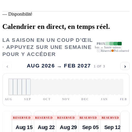
—
Disponibilité
Calendrier en direct,
en temps réel.
LA SAISON EN UN COUP D'ŒIL
PRIX
· APPUYEZ SUR UNE SEMAINE
bas → haute saison
Réservé
Pré-réservé
POUR Y ACCÉDER
‹
›
AUG 2026 → FEB 2027
1
OF
3
AUG
SEP
OCT
NOV
DEC
JAN
FEB
RESERVED
RESERVED
RESERVED
RESERVED
RESERVED
Aug 15
Aug 22
Aug 29
Sep 05
Sep 12