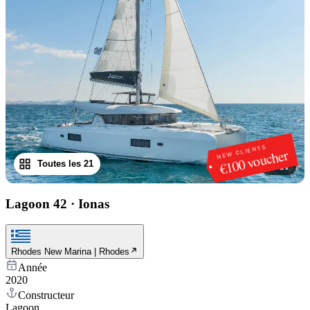
NEW CLIENTS
€100 voucher
Toutes les 21
1
/
21
Lagoon 42
·
Ionas
Rhodes New Marina | Rhodes
Année
2020
Constructeur
Lagoon