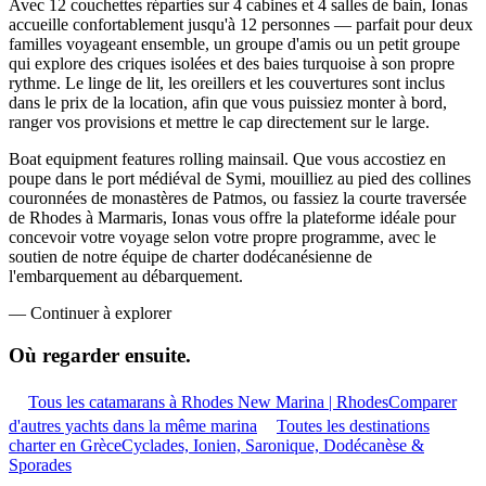
Avec 12 couchettes réparties sur 4 cabines et 4 salles de bain, Ionas
accueille confortablement jusqu'à 12 personnes — parfait pour deux
familles voyageant ensemble, un groupe d'amis ou un petit groupe
qui explore des criques isolées et des baies turquoise à son propre
rythme. Le linge de lit, les oreillers et les couvertures sont inclus
dans le prix de la location, afin que vous puissiez monter à bord,
ranger vos provisions et mettre le cap directement sur le large.
Boat equipment features rolling mainsail. Que vous accostiez en
poupe dans le port médiéval de Symi, mouilliez au pied des collines
couronnées de monastères de Patmos, ou fassiez la courte traversée
de Rhodes à Marmaris, Ionas vous offre la plateforme idéale pour
concevoir votre voyage selon votre propre programme, avec le
soutien de notre équipe de charter dodécanésienne de
l'embarquement au débarquement.
—
Continuer à explorer
Où regarder
ensuite.
Tous les catamarans à Rhodes New Marina | Rhodes
Comparer
d'autres yachts dans la même marina
Toutes les destinations
charter en Grèce
Cyclades, Ionien, Saronique, Dodécanèse &
Sporades