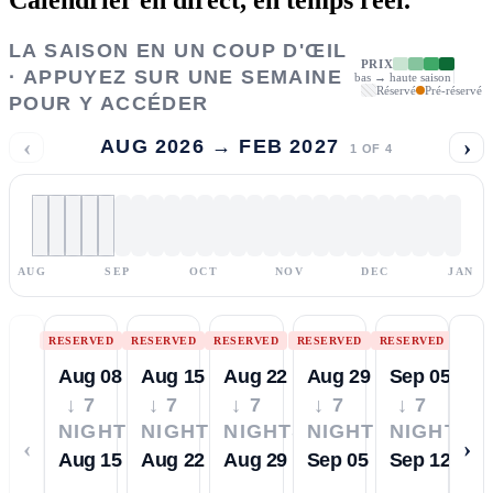
LA SAISON EN UN COUP D'ŒIL
PRIX
· APPUYEZ SUR UNE SEMAINE
bas → haute saison
Réservé
Pré-réservé
POUR Y ACCÉDER
‹
›
AUG 2026 → FEB 2027
1
OF
4
AUG
SEP
OCT
NOV
DEC
JAN
RESERVED
RESERVED
RESERVED
RESERVED
RESERVED
Aug 08
Aug 15
Aug 22
Aug 29
Sep 05
↓ 7
↓ 7
↓ 7
↓ 7
↓ 7
NIGHTS
NIGHTS
NIGHTS
NIGHTS
NIGHTS
‹
›
Aug 15
Aug 22
Aug 29
Sep 05
Sep 12