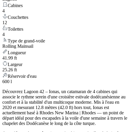
Cabines
4
Couchettes
12
Toilettes
4
Type de grand-voile
Rolling Mainsail
Longueur
41.99 ft
Largeur
25.26 ft
Réservoir d'eau
600 l
Découvrez Lagoon 42 – Ionas, un catamaran de 4 cabines qui
associe le rythme serein d'une croisière estivale dodécanésienne au
confort et à la stabilité d'un multicoque moderne. Mis à l'eau en
2020 et mesurant 12.8 mètres (42.0 ft) hors tout, Ionas est
actuellement basé à Rhodes New Marina | Rhodes — un point de
départ idéal pour des escapades à la voile d'une semaine à travers le
chapelet des Dodécanèse le long de la côte turque.