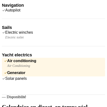
Navigation
Autopilot
Sails
Electric winches
Electric toilet
Yacht electrics
Air conditioning
Air Conditioning
Generator
Solar panels
—
Disponibilité
Calendrier en direct,
en temps réel.