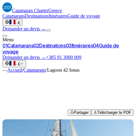
Catamaran
Charter
Greece
Catamarans
Destinations
Itinéraires
Guide de voyage
·
€
Demander un devis →
Menu
0
1
Catamarans
0
2
Destinations
0
3
Itinéraires
0
4
Guide de
voyage
Demander un devis →
+385 91 3000 009
·
€
—
Accueil
/
Catamarans
/
Lagoon 42 Ionas
Partager
Télécharger le PDF