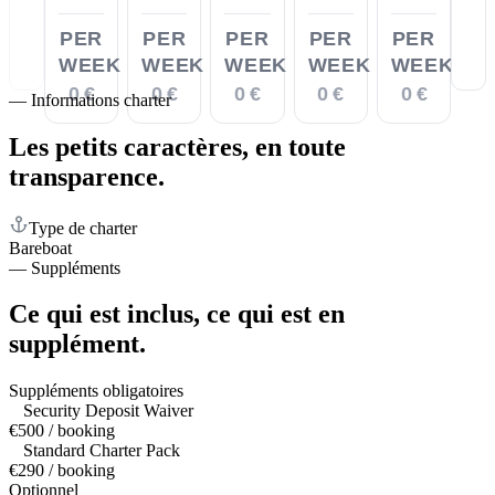
PER
PER
PER
PER
PER
WEEK
WEEK
WEEK
WEEK
WEEK
0 €
0 €
0 €
0 €
0 €
—
Informations charter
Les petits caractères,
en toute
transparence.
Type de charter
Bareboat
—
Suppléments
Ce qui est inclus,
ce qui est en
supplément.
Suppléments obligatoires
Security Deposit Waiver
€500 / booking
Standard Charter Pack
€290 / booking
Optionnel