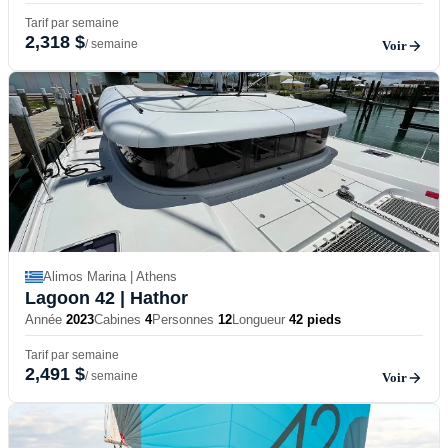
Tarif par semaine
2,318 $
/ semaine
Voir
Alimos Marina | Athens
Lagoon 42
| Hathor
Année
2023
Cabines
4
Personnes
12
Longueur
42 pieds
Tarif par semaine
2,491 $
/ semaine
Voir