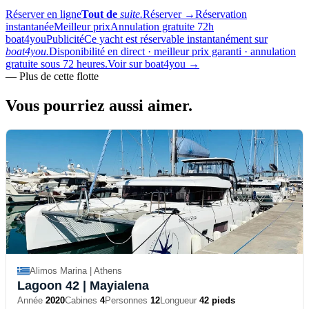
Réserver en ligne
Tout de
suite.
Réserver
→
Réservation
instantanée
Meilleur prix
Annulation gratuite 72h
boat4you
Publicité
Ce yacht est réservable instantanément sur
boat4you.
Disponibilité en direct · meilleur prix garanti · annulation
gratuite sous 72 heures.
Voir sur boat4you
→
—
Plus de cette flotte
Vous pourriez aussi
aimer.
Alimos Marina | Athens
Lagoon 42
| Mayialena
Année
2020
Cabines
4
Personnes
12
Longueur
42 pieds