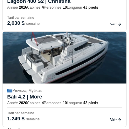
Lagoon 400 S2
| Christina
Année
2016
Cabines
4
Personnes
10
Longueur
43 pieds
Tarif par semaine
2,630 $
/ semaine
Voir
Preveza, Mytikas
Bali 4.2
| More
Année
2026
Cabines
4
Personnes
10
Longueur
42 pieds
Tarif par semaine
1,249 $
/ semaine
Voir