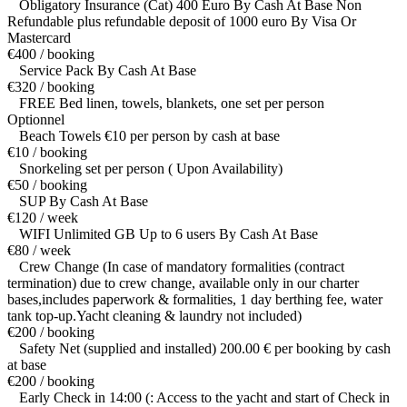
Obligatory Insurance (Cat) 400 Euro By Cash At Base Non
Refundable plus refundable deposit of 1000 euro By Visa Or
Mastercard
€400 / booking
Service Pack By Cash At Base
€320 / booking
FREE Bed linen, towels, blankets, one set per person
Optionnel
Beach Towels €10 per person by cash at base
€10 / booking
Snorkeling set per person ( Upon Availability)
€50 / booking
SUP By Cash At Base
€120 / week
WIFI Unlimited GB Up to 6 users By Cash At Base
€80 / week
Crew Change (In case of mandatory formalities (contract
termination) due to crew change, available only in our charter
bases,includes paperwork & formalities, 1 day berthing fee, water
tank top-up.Yacht cleaning & laundry not included)
€200 / booking
Safety Net (supplied and installed) 200.00 € per booking by cash
at base
€200 / booking
Early Check in 14:00 (: Access to the yacht and start of Check in