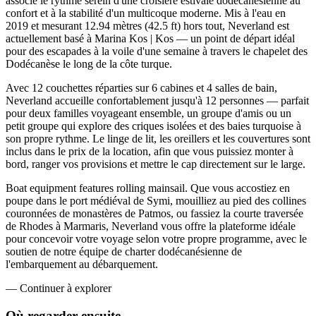
associe le rythme serein d'une croisière estivale dodécanésienne au
confort et à la stabilité d'un multicoque moderne. Mis à l'eau en
2019 et mesurant 12.94 mètres (42.5 ft) hors tout, Neverland est
actuellement basé à Marina Kos | Kos — un point de départ idéal
pour des escapades à la voile d'une semaine à travers le chapelet des
Dodécanèse le long de la côte turque.
Avec 12 couchettes réparties sur 6 cabines et 4 salles de bain,
Neverland accueille confortablement jusqu'à 12 personnes — parfait
pour deux familles voyageant ensemble, un groupe d'amis ou un
petit groupe qui explore des criques isolées et des baies turquoise à
son propre rythme. Le linge de lit, les oreillers et les couvertures sont
inclus dans le prix de la location, afin que vous puissiez monter à
bord, ranger vos provisions et mettre le cap directement sur le large.
Boat equipment features rolling mainsail. Que vous accostiez en
poupe dans le port médiéval de Symi, mouilliez au pied des collines
couronnées de monastères de Patmos, ou fassiez la courte traversée
de Rhodes à Marmaris, Neverland vous offre la plateforme idéale
pour concevoir votre voyage selon votre propre programme, avec le
soutien de notre équipe de charter dodécanésienne de
l'embarquement au débarquement.
—
Continuer à explorer
Où regarder
ensuite.