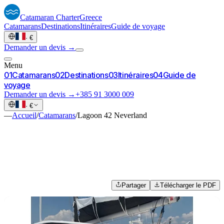
Catamaran
Charter
Greece
Catamarans
Destinations
Itinéraires
Guide de voyage
·
€
Demander un devis →
Menu
0
1
Catamarans
0
2
Destinations
0
3
Itinéraires
0
4
Guide de
voyage
Demander un devis →
+385 91 3000 009
·
€
—
Accueil
/
Catamarans
/
Lagoon 42 Neverland
Partager
Télécharger le PDF