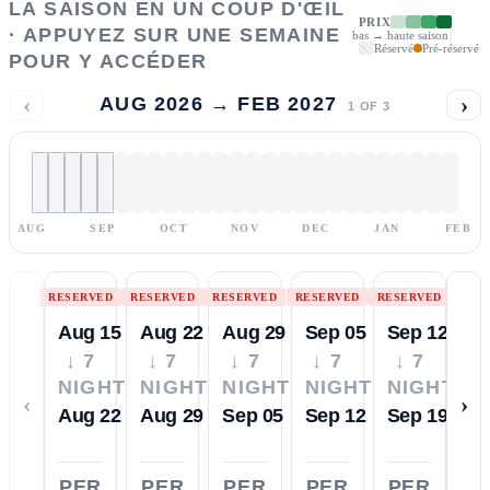
LA SAISON EN UN COUP D'ŒIL
PRIX
· APPUYEZ SUR UNE SEMAINE
bas → haute saison
Réservé
Pré-réservé
POUR Y ACCÉDER
‹
›
AUG 2026 → FEB 2027
1
OF
3
AUG
SEP
OCT
NOV
DEC
JAN
FEB
RESERVED
RESERVED
RESERVED
RESERVED
RESERVED
Aug 15
Aug 22
Aug 29
Sep 05
Sep 12
↓ 7
↓ 7
↓ 7
↓ 7
↓ 7
NIGHTS
NIGHTS
NIGHTS
NIGHTS
NIGHTS
‹
›
Aug 22
Aug 29
Sep 05
Sep 12
Sep 19
PER
PER
PER
PER
PER