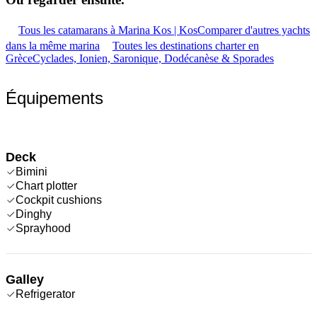
Tous les catamarans à Marina Kos | Kos
Comparer d'autres yachts
dans la même marina
Toutes les destinations charter en
Grèce
Cyclades, Ionien, Saronique, Dodécanèse & Sporades
Équipements
Deck
Bimini
Chart plotter
Cockpit cushions
Dinghy
Sprayhood
Galley
Refrigerator