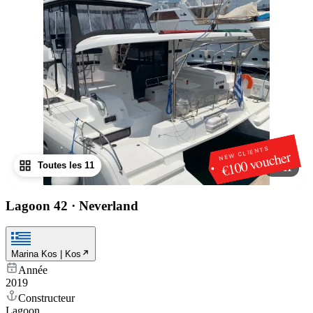
NEW CLIENTS
€100 voucher
Toutes les 11
1
/
11
Lagoon 42
·
Neverland
Marina Kos | Kos
Année
2019
Constructeur
Lagoon