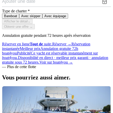
Type de charter
*
Bareboat
Avec skipper
Avec équipage
Afficher le détail
⌄
Obtenir une offre →
Annulation gratuite pendant 72 heures après réservation
Réserver en ligne
Tout de
suite.
Réserver
→
Réservation
instantanée
Meilleur prix
Annulation gratuite 72h
boat4you
Publicité
Ce yacht est réservable instantanément sur
boat4you.
Disponibilité en direct · meilleur prix garanti · annulation
gratuite sous 72 heures.
Voir sur boat4you
→
—
Plus de cette flotte
Vous pourriez aussi
aimer.