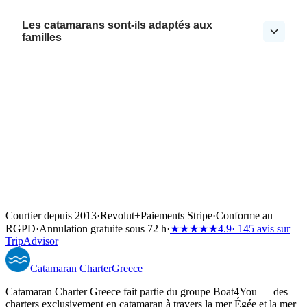
Les catamarans sont-ils adaptés aux
familles
Courtier depuis 2013
·
Revolut
+
Paiements Stripe
·
Conforme au
RGPD
·
Annulation gratuite sous 72 h
·
★★★★★
4.9
· 145 avis sur
TripAdvisor
Catamaran
Charter
Greece
Catamaran Charter Greece fait partie du groupe Boat4You — des
charters exclusivement en catamaran à travers la mer Égée et la mer