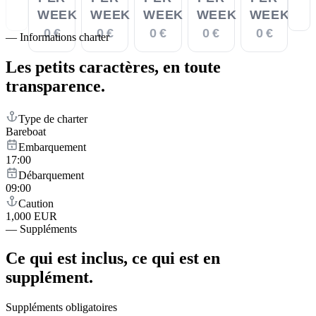
WEEK
WEEK
WEEK
WEEK
WEEK
0 €
0 €
0 €
0 €
0 €
—
Informations charter
Les petits caractères,
en toute
transparence.
Type de charter
Bareboat
Embarquement
17:00
Débarquement
09:00
Caution
1,000 EUR
—
Suppléments
Ce qui est inclus,
ce qui est en
supplément.
Suppléments obligatoires