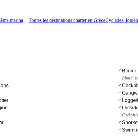
 même marina
Toutes les destinations charter en Grèce
Cyclades, Ionie
Bimini
Bimini t
ions
Cockpit
Gangw
tter
Logge/
gine
Outsid
Cockpit/s
or
Snorke
Swimmi