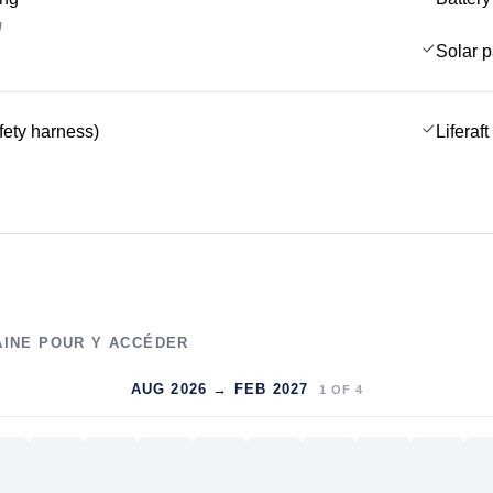
g
Solar 
afety harness)
Liferaft
AINE POUR Y ACCÉDER
AUG 2026 → FEB 2027
1
OF
4