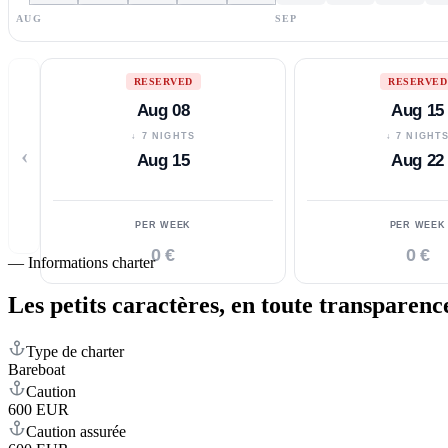
AUG
SEP
RESERVED
RESERVED
Aug 08
Aug 15
↓ 7 NIGHTS
↓ 7 NIGHT
‹
Aug 15
Aug 22
PER WEEK
PER WEEK
0 €
0 €
—
Informations charter
Les petits caractères,
en toute transparenc
Type de charter
Bareboat
Caution
600 EUR
Caution assurée