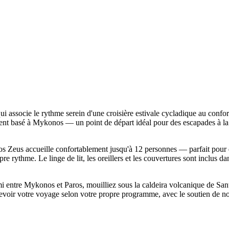
socie le rythme serein d'une croisière estivale cycladique au confort 
ent basé à Mykonos — un point de départ idéal pour des escapades à la 
pios Zeus accueille confortablement jusqu'à 12 personnes — parfait pour
re rythme. Le linge de lit, les oreillers et les couvertures sont inclus d
i entre Mykonos et Paros, mouilliez sous la caldeira volcanique de Santo
evoir votre voyage selon votre propre programme, avec le soutien de n