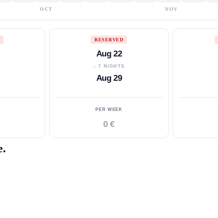
OCT
NOV
RESERVED
Aug 22
S
↓ 7 NIGHTS
Aug 29
PER WEEK
0 €
e.