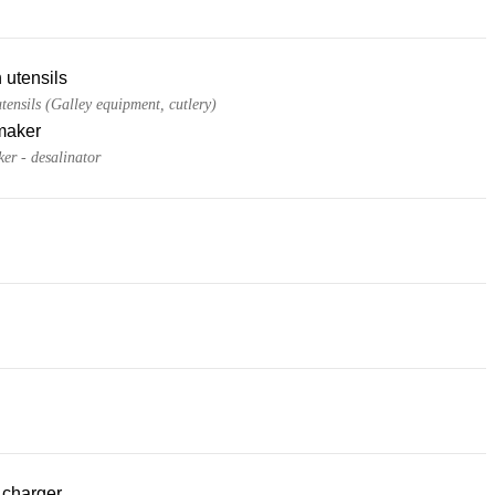
 utensils
tensils (Galley equipment, cutlery)
maker
er - desalinator
 charger