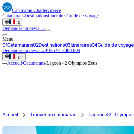
Catamaran
Charter
Greece
Catamarans
Destinations
Itinéraires
Guide de voyage
·
€
Demander un devis →
Menu
0
1
Catamarans
0
2
Destinations
0
3
Itinéraires
0
4
Guide de voyage
Demander un devis →
+385 91 3000 009
·
€
—
Accueil
/
Catamarans
/
Lagoon 42 Olympios Zeus
Accueil
Trouver un catamaran
Lagoon 42 | Olympio