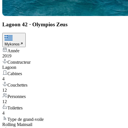
Lagoon 42
·
Olympios Zeus
Mykonos
Année
2019
Constructeur
Lagoon
Cabines
4
Couchettes
12
Personnes
12
Toilettes
4
Type de grand-voile
Rolling Mainsail