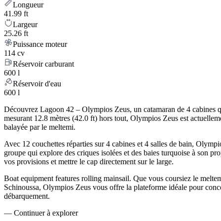
Longueur
41.99 ft
Largeur
25.26 ft
Puissance moteur
114 cv
Réservoir carburant
600 l
Réservoir d'eau
600 l
Découvrez Lagoon 42 – Olympios Zeus, un catamaran de 4 cabines qui as
mesurant 12.8 mètres (42.0 ft) hors tout, Olympios Zeus est actuellem
balayée par le meltemi.
Avec 12 couchettes réparties sur 4 cabines et 4 salles de bain, Olym
groupe qui explore des criques isolées et des baies turquoise à son prop
vos provisions et mettre le cap directement sur le large.
Boat equipment features rolling mainsail. Que vous coursiez le meltem
Schinoussa, Olympios Zeus vous offre la plateforme idéale pour conc
débarquement.
—
Continuer à explorer