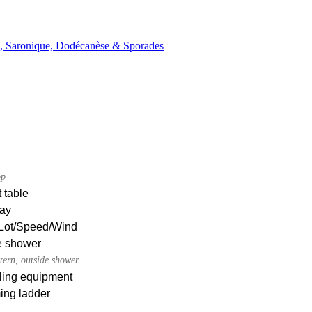
n, Saronique, Dodécanèse & Sporades
op
 table
ay
Lot/Speed/Wind
e shower
tern, outside shower
ling equipment
ng ladder