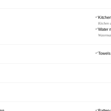
Kitchen
Kitchen u
Water 
Watermak
Towels
ing
Battery