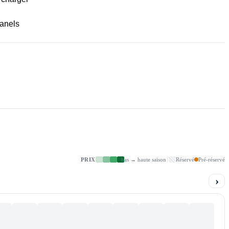
panels
PRIX
bas → haute saison
Réservé
Pré-réservé
›