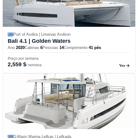
Port of Avdira | Limenas Avdiron
Bali 4.1
| Golden Waters
Ano
2020
Cabinas
6
Pessoas
14
Comprimento
41 pés
Preço por semana
2,559 $
/ semana
Ver
D-Marin Marina Lefkas | Lefkada