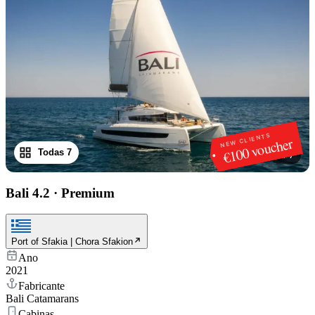
NEW CLIENTS
€100 voucher
Todas 7
1
/
7
Bali 4.2
·
Premium
Port of Sfakia | Chora Sfakion
Ano
2021
Fabricante
Bali Catamarans
Cabinas