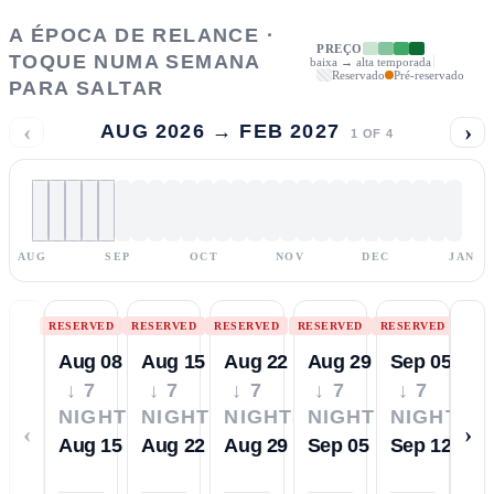
A ÉPOCA DE RELANCE ·
PREÇO
TOQUE NUMA SEMANA
baixa → alta temporada
Reservado
Pré-reservado
PARA SALTAR
‹
›
AUG 2026 → FEB 2027
1
OF
4
AUG
SEP
OCT
NOV
DEC
JAN
RESERVED
RESERVED
RESERVED
RESERVED
RESERVED
Aug 08
Aug 15
Aug 22
Aug 29
Sep 05
↓ 7
↓ 7
↓ 7
↓ 7
↓ 7
NIGHTS
NIGHTS
NIGHTS
NIGHTS
NIGHTS
‹
›
Aug 15
Aug 22
Aug 29
Sep 05
Sep 12