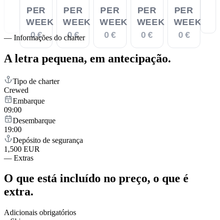
PER
PER
PER
PER
PER
WEEK
WEEK
WEEK
WEEK
WEEK
0 €
0 €
0 €
0 €
0 €
—
Informações do charter
A letra pequena,
em antecipação.
Tipo de charter
Crewed
Embarque
09:00
Desembarque
19:00
Depósito de segurança
1,500 EUR
—
Extras
O que está incluído no preço,
o que é
extra.
Adicionais obrigatórios