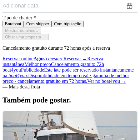
Tipo de charter
*
Bareboat
Com skipper
Com tripulação
Mostrar detalhes
⌄
Obter uma proposta →
Cancelamento gratuito durante 72 horas após a reserva
Reservar online
Agora
mesmo.
Reservar
→
Reserva
instantânea
Melhor preço
Cancelamento gratuito 72h
boat4you
Publicidade
Este iate pode ser reservado instantaneamente
na
boat4you.
Disponibilidade em tempo real · garantia de melhor
preço · cancelamento gratuito em 72 horas.
Ver no boat4you
→
—
Mais desta frota
Também pode
gostar.