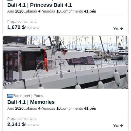
Bali 4.1
| Princess Bali 4.1
Ano
2020
Cabinas
4
Pessoas
10
Comprimento
41 pés
Preço por semana
1,670 $
/ semana
Ver
Paros port | Paros
Bali 4.1
| Memories
Ano
2020
Cabinas
4
Pessoas
10
Comprimento
41 pés
Preço por semana
2,341 $
/ semana
Ver