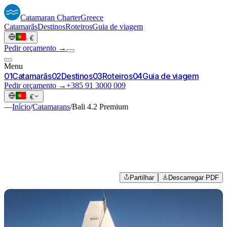
Catamaran
Charter
Greece
Catamarãs
Destinos
Roteiros
Guia de viagem
·
€
Pedir orçamento →
Menu
0
1
Catamarãs
0
2
Destinos
0
3
Roteiros
0
4
Guia de viagem
Pedir orçamento →
+385 91 3000 009
·
€
—
Início
/
Catamarans
/
Bali 4.2 Premium
Partilhar
Descarregar PDF