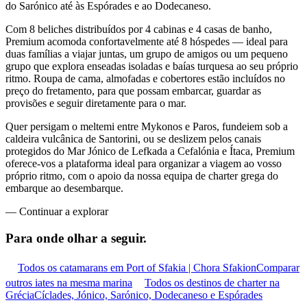
do Sarónico até às Espórades e ao Dodecaneso.
Com 8 beliches distribuídos por 4 cabinas e 4 casas de banho,
Premium acomoda confortavelmente até 8 hóspedes — ideal para
duas famílias a viajar juntas, um grupo de amigos ou um pequeno
grupo que explora enseadas isoladas e baías turquesa ao seu próprio
ritmo. Roupa de cama, almofadas e cobertores estão incluídos no
preço do fretamento, para que possam embarcar, guardar as
provisões e seguir diretamente para o mar.
Quer persigam o meltemi entre Mykonos e Paros, fundeiem sob a
caldeira vulcânica de Santorini, ou se deslizem pelos canais
protegidos do Mar Jónico de Lefkada a Cefalónia e Ítaca, Premium
oferece-vos a plataforma ideal para organizar a viagem ao vosso
próprio ritmo, com o apoio da nossa equipa de charter grega do
embarque ao desembarque.
—
Continuar a explorar
Para onde olhar
a seguir.
Todos os catamarans em Port of Sfakia | Chora Sfakion
Comparar
outros iates na mesma marina
Todos os destinos de charter na
Grécia
Cíclades, Jónico, Sarónico, Dodecaneso e Espórades