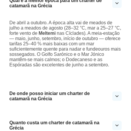
Qual é a melhor época para um charter de
catamarã na Grécia
De abril a outubro. A época alta vai de meados de
julho a meados de agosto (28–32 °C, mar a 25–27 °C,
forte vento de
Meltemi
nas Cíclades). A meia-estação
— maio, junho, setembro, início de outubro — oferece
tarifas 25–40 % mais baixas com um mar
suficientemente quente para nadar e fundeouros mais
sossegados. O Golfo Sarónico e o Mar Jónico
mantêm-se mais calmos; o Dodecaneso e as
Espóradas são excelentes de junho a setembro.
De onde posso iniciar um charter de
catamarã na Grécia
Quanto custa um charter de catamarã na
Grécia