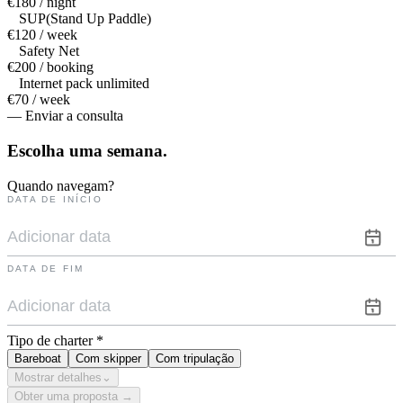
€180 / night
SUP(Stand Up Paddle)
€120 / week
Safety Net
€200 / booking
Internet pack unlimited
€70 / week
— Enviar a consulta
Escolha uma
semana.
Quando navegam?
DATA DE INÍCIO
DATA DE FIM
Tipo de charter
*
Bareboat
Com skipper
Com tripulação
Mostrar detalhes
⌄
Obter uma proposta →