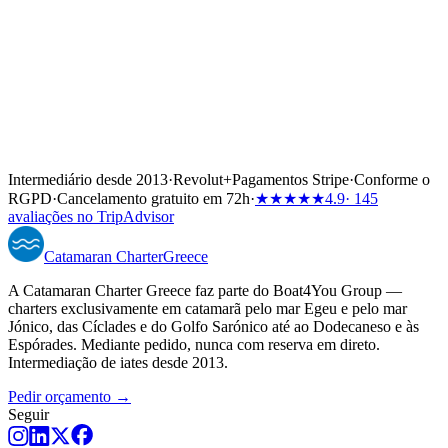
Intermediário desde 2013
·
Revolut
+
Pagamentos Stripe
·
Conforme o
RGPD
·
Cancelamento gratuito em 72h
·
★★★★★
4.9
· 145
avaliações no TripAdvisor
Catamaran
Charter
Greece
A Catamaran Charter Greece faz parte do Boat4You Group —
charters exclusivamente em catamarã pelo mar Egeu e pelo mar
Jónico, das Cíclades e do Golfo Sarónico até ao Dodecaneso e às
Espórades. Mediante pedido, nunca com reserva em direto.
Intermediação de iates desde 2013.
Pedir orçamento →
Seguir