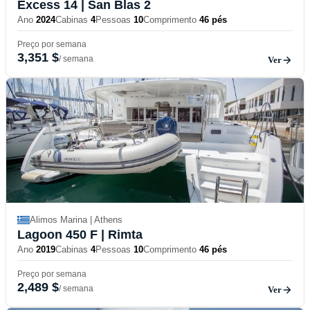
Excess 14
| San Blas 2
Ano
2024
Cabinas
4
Pessoas
10
Comprimento
46 pés
Preço por semana
3,351 $
/ semana
Ver
Alimos Marina | Athens
Lagoon 450 F
| Rimta
Ano
2019
Cabinas
4
Pessoas
10
Comprimento
46 pés
Preço por semana
2,489 $
/ semana
Ver