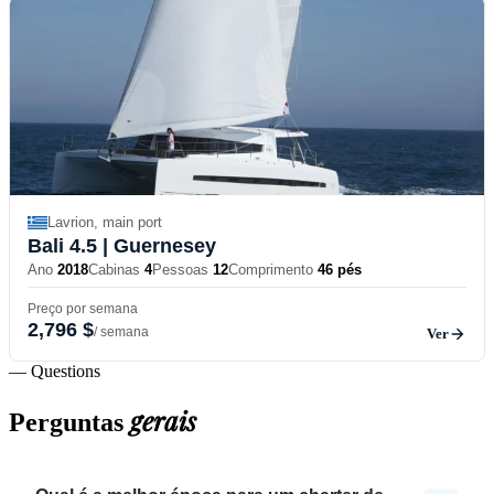
Lavrion, main port
Bali 4.5
| Guernesey
Ano
2018
Cabinas
4
Pessoas
12
Comprimento
46 pés
Preço por semana
2,796 $
/ semana
Ver
— Questions
gerais
Perguntas