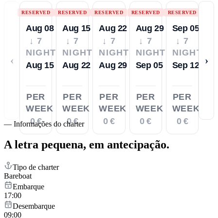
RESERVED
RESERVED
RESERVED
RESERVED
RESERVED
Aug 08
Aug 15
Aug 22
Aug 29
Sep 05
↓ 7
↓ 7
↓ 7
↓ 7
↓ 7
NIGHTS
NIGHTS
NIGHTS
NIGHTS
NIGHTS
‹
›
Aug 15
Aug 22
Aug 29
Sep 05
Sep 12
PER
PER
PER
PER
PER
WEEK
WEEK
WEEK
WEEK
WEEK
0 €
0 €
0 €
0 €
0 €
—
Informações do charter
A letra pequena,
em antecipação.
Tipo de charter
Bareboat
Embarque
17:00
Desembarque
09:00