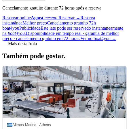
Cancelamento gratuito durante 72 horas após a reserva
Reservar online
Agora
mesmo.
Reservar
→
Reserva
instantânea
Melhor preço
Cancelamento gratuito 72h
boat4you
Publicidade
Este iate pode ser reservado instantaneamente
na
boat4you.
Disponibilidade em tempo real · garantia de melhor
preço · cancelamento gratuito em 72 horas.
Ver no boat4you
→
—
Mais desta frota
Também pode
gostar.
Alimos Marina | Athens