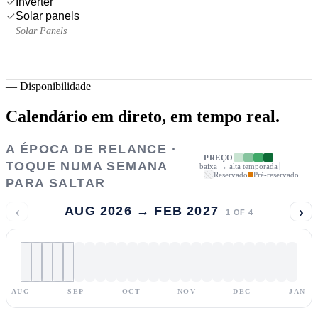
Inverter
Solar panels
Solar Panels
—
Disponibilidade
Calendário em direto,
em tempo real.
A ÉPOCA DE RELANCE ·
PREÇO
TOQUE NUMA SEMANA
baixa → alta temporada
Reservado
Pré-reservado
PARA SALTAR
‹
›
AUG 2026 → FEB 2027
1
OF
4
AUG
SEP
OCT
NOV
DEC
JAN