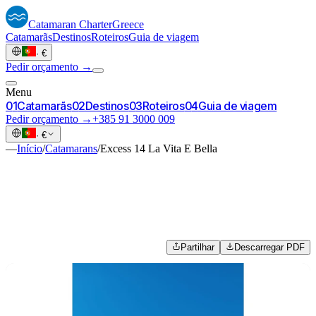
Catamaran
Charter
Greece
Catamarãs
Destinos
Roteiros
Guia de viagem
·
€
Pedir orçamento →
Menu
0
1
Catamarãs
0
2
Destinos
0
3
Roteiros
0
4
Guia de viagem
Pedir orçamento →
+385 91 3000 009
·
€
—
Início
/
Catamarans
/
Excess 14 La Vita E Bella
Partilhar
Descarregar PDF