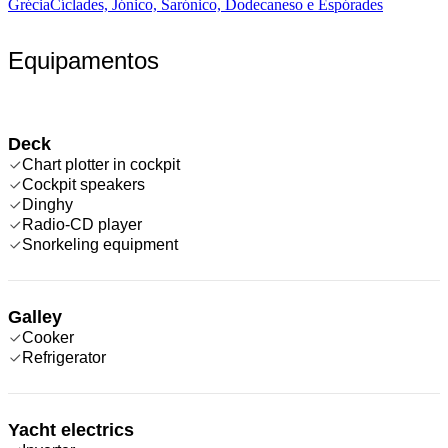
Grécia
Cíclades, Jónico, Sarónico, Dodecaneso e Espórades
Equipamentos
Deck
Chart plotter in cockpit
Cockpit speakers
Dinghy
Radio-CD player
Snorkeling equipment
Galley
Cooker
Refrigerator
Yacht electrics