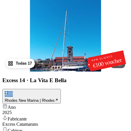
NEW CLIENTS
€100 voucher
Todas 17
1
/
17
Excess 14
·
La Vita E Bella
Rhodes New Marina | Rhodes
Ano
2025
Fabricante
Excess Catamarans
Cabinas