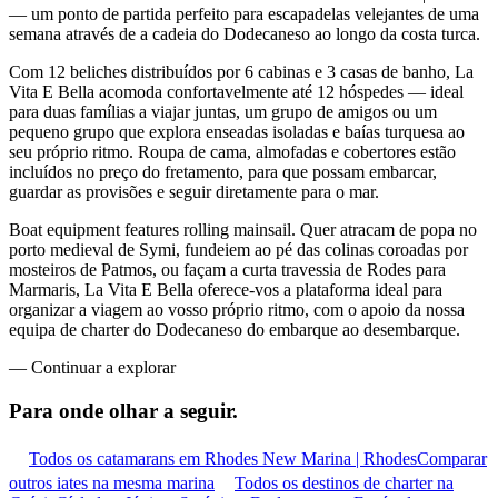
— um ponto de partida perfeito para escapadelas velejantes de uma
semana através de a cadeia do Dodecaneso ao longo da costa turca.
Com 12 beliches distribuídos por 6 cabinas e 3 casas de banho, La
Vita E Bella acomoda confortavelmente até 12 hóspedes — ideal
para duas famílias a viajar juntas, um grupo de amigos ou um
pequeno grupo que explora enseadas isoladas e baías turquesa ao
seu próprio ritmo. Roupa de cama, almofadas e cobertores estão
incluídos no preço do fretamento, para que possam embarcar,
guardar as provisões e seguir diretamente para o mar.
Boat equipment features rolling mainsail. Quer atracam de popa no
porto medieval de Symi, fundeiem ao pé das colinas coroadas por
mosteiros de Patmos, ou façam a curta travessia de Rodes para
Marmaris, La Vita E Bella oferece-vos a plataforma ideal para
organizar a viagem ao vosso próprio ritmo, com o apoio da nossa
equipa de charter do Dodecaneso do embarque ao desembarque.
—
Continuar a explorar
Para onde olhar
a seguir.
Todos os catamarans em Rhodes New Marina | Rhodes
Comparar
outros iates na mesma marina
Todos os destinos de charter na