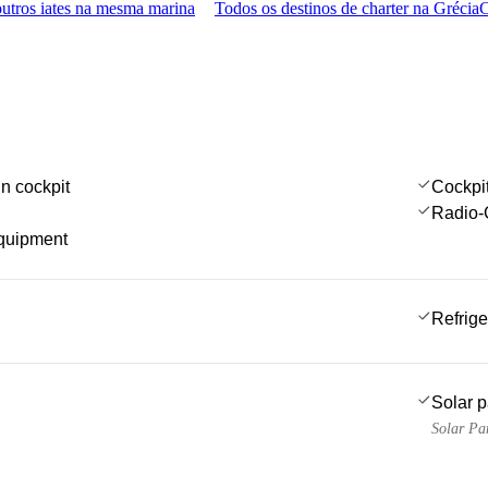
utros iates na mesma marina
Todos os destinos de charter na Grécia
C
in cockpit
Cockpi
Radio-
quipment
Refrige
Solar 
Solar Pa