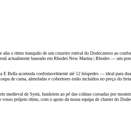
 alia o ritmo tranquilo de um cruzeiro estival do Dodecaneso ao conf
a está actualmente baseado em Rhodes New Marina | Rhodes — um ponto
ita E Bella acomoda confortavelmente até 12 hóspedes — ideal para du
 Roupa de cama, almofadas e cobertores estão incluídos no preço do fre
orto medieval de Symi, fundeiem ao pé das colinas coroadas por mostei
 ao vosso próprio ritmo, com o apoio da nossa equipa de charter do D