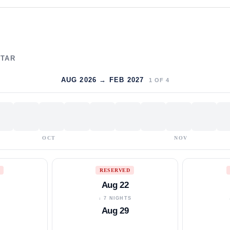
LTAR
AUG 2026 → FEB 2027
1
OF
4
OCT
NOV
RESERVED
Aug 22
S
↓ 7 NIGHTS
Aug 29