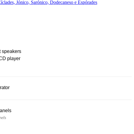
íclades, Jónico, Sarónico, Dodecaneso e Espórades
t speakers
CD player
rator
panels
nels