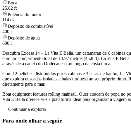
Boca
25.82 ft
Potência do motor
114 cv
Depósito de combustível
400 l
Depósito de água
600 l
Descubra Excess 14 – La Vita E Bella, um catamaran de 6 cabinas que
com um comprimento total de 13.97 metros (45.8 ft), La Vita E Bell
através de a cadeia do Dodecaneso ao longo da costa turca.
Com 12 beliches distribuídos por 6 cabinas e 3 casas de banho, La V
que explora enseadas isoladas e baías turquesa ao seu próprio ritmo.
diretamente para o mar.
Boat equipment features rolling mainsail. Quer atracam de popa no p
Vita E Bella oferece-vos a plataforma ideal para organizar a viagem
—
Continuar a explorar
Para onde olhar
a seguir.