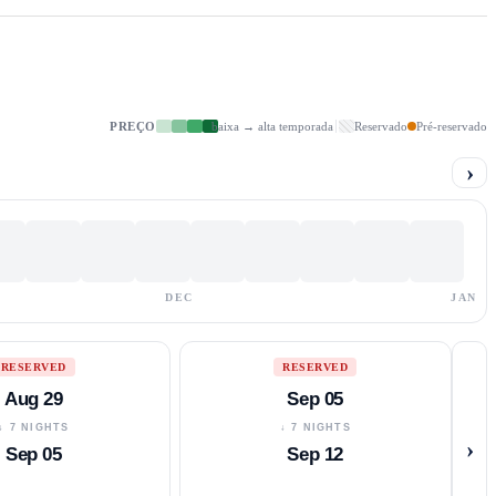
PREÇO
baixa → alta temporada
Reservado
Pré-reservado
›
DEC
JAN
RESERVED
RESERVED
Aug 29
Sep 05
↓ 7 NIGHTS
↓ 7 NIGHTS
›
Sep 05
Sep 12