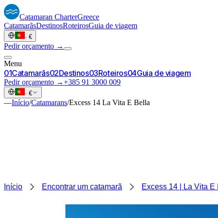
Catamaran
Charter
Greece
Catamarãs
Destinos
Roteiros
Guia de viagem
·
€
Pedir orçamento →
Menu
0
1
Catamarãs
0
2
Destinos
0
3
Roteiros
0
4
Guia de viagem
Pedir orçamento →
+385 91 3000 009
·
€
—
Início
/
Catamarans
/
Excess 14 La Vita E Bella
Início
Encontrar um catamarã
Excess 14 | La Vita E 