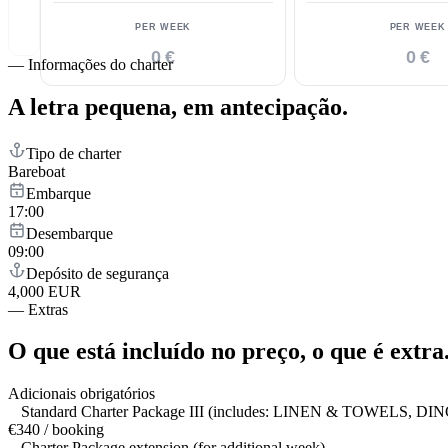
PER WEEK
PER WEEK
0 €
0 €
—
Informações do charter
A letra pequena,
em antecipação.
Tipo de charter
Bareboat
Embarque
17:00
Desembarque
09:00
Depósito de segurança
4,000 EUR
—
Extras
O que está incluído no preço,
o que é extra
Adicionais obrigatórios
Standard Charter Package III (includes: LINEN & TO
€340 / booking
Charter Package extension (for additional week)