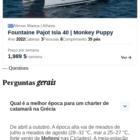
Alimos Marina | Athens
Fountaine Pajot Isla 40
| Monkey Puppy
Ano
2022
Cabinas
3
Pessoas
8
Comprimento
39 pés
Preço por semana
1,989 $
/ semana
Ver
— Questions
gerais
Perguntas
Qual é a melhor época para um charter de
catamarã na Grécia
De abril a outubro. A época alta vai de meados de
julho a meados de agosto (28–32 °C, mar a 25–27 °C,
forte vento de
Meltemi
nas Cíclades). A meia-estação