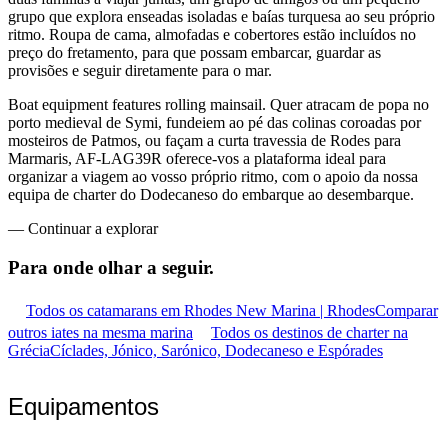
grupo que explora enseadas isoladas e baías turquesa ao seu próprio
ritmo. Roupa de cama, almofadas e cobertores estão incluídos no
preço do fretamento, para que possam embarcar, guardar as
provisões e seguir diretamente para o mar.
Boat equipment features rolling mainsail. Quer atracam de popa no
porto medieval de Symi, fundeiem ao pé das colinas coroadas por
mosteiros de Patmos, ou façam a curta travessia de Rodes para
Marmaris, AF-LAG39R oferece-vos a plataforma ideal para
organizar a viagem ao vosso próprio ritmo, com o apoio da nossa
equipa de charter do Dodecaneso do embarque ao desembarque.
—
Continuar a explorar
Para onde olhar
a seguir.
Todos os catamarans em Rhodes New Marina | Rhodes
Comparar
outros iates na mesma marina
Todos os destinos de charter na
Grécia
Cíclades, Jónico, Sarónico, Dodecaneso e Espórades
Equipamentos