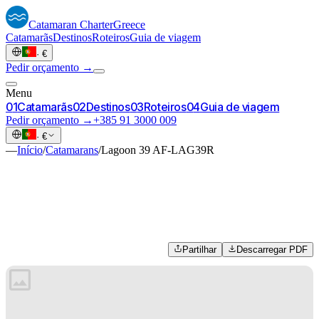
Catamaran
Charter
Greece
Catamarãs
Destinos
Roteiros
Guia de viagem
·
€
Pedir orçamento →
Menu
0
1
Catamarãs
0
2
Destinos
0
3
Roteiros
0
4
Guia de viagem
Pedir orçamento →
+385 91 3000 009
·
€
—
Início
/
Catamarans
/
Lagoon 39 AF-LAG39R
Partilhar
Descarregar PDF