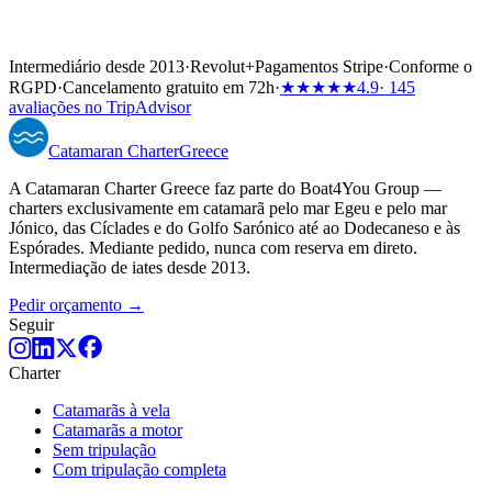
Intermediário desde 2013
·
Revolut
+
Pagamentos Stripe
·
Conforme o
RGPD
·
Cancelamento gratuito em 72h
·
★★★★★
4.9
· 145
avaliações no TripAdvisor
Catamaran
Charter
Greece
A Catamaran Charter Greece faz parte do Boat4You Group —
charters exclusivamente em catamarã pelo mar Egeu e pelo mar
Jónico, das Cíclades e do Golfo Sarónico até ao Dodecaneso e às
Espórades. Mediante pedido, nunca com reserva em direto.
Intermediação de iates desde 2013.
Pedir orçamento →
Seguir
Charter
Catamarãs à vela
Catamarãs a motor
Sem tripulação
Com tripulação completa