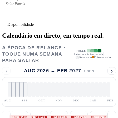
Solar Panels
—
Disponibilidade
Calendário em direto,
em tempo real.
A ÉPOCA DE RELANCE ·
PREÇO
TOQUE NUMA SEMANA
baixa → alta temporada
Reservado
Pré-reservado
PARA SALTAR
‹
›
AUG 2026 → FEB 2027
1
OF
3
AUG
SEP
OCT
NOV
DEC
JAN
FEB
RESERVED
RESERVED
RESERVED
RESERVED
RESERVED