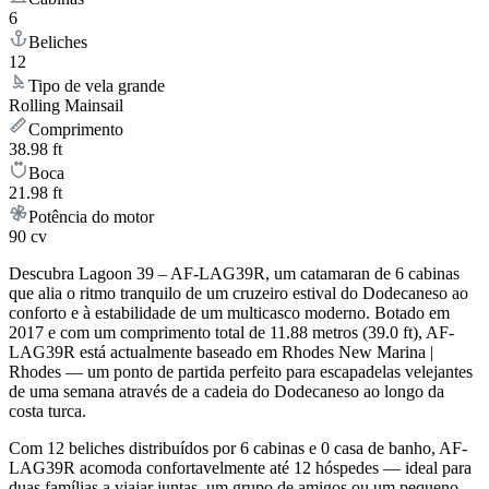
6
Beliches
12
Tipo de vela grande
Rolling Mainsail
Comprimento
38.98 ft
Boca
21.98 ft
Potência do motor
90 cv
Descubra Lagoon 39 – AF-LAG39R, um catamaran de 6 cabinas
que alia o ritmo tranquilo de um cruzeiro estival do Dodecaneso ao
conforto e à estabilidade de um multicasco moderno. Botado em
2017 e com um comprimento total de 11.88 metros (39.0 ft), AF-
LAG39R está actualmente baseado em Rhodes New Marina |
Rhodes — um ponto de partida perfeito para escapadelas velejantes
de uma semana através de a cadeia do Dodecaneso ao longo da
costa turca.
Com 12 beliches distribuídos por 6 cabinas e 0 casa de banho, AF-
LAG39R acomoda confortavelmente até 12 hóspedes — ideal para
duas famílias a viajar juntas, um grupo de amigos ou um pequeno