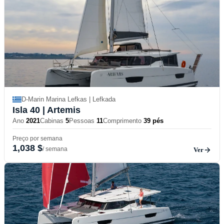
D-Marin Marina Lefkas | Lefkada
Isla 40
| Artemis
Ano
2021
Cabinas
5
Pessoas
11
Comprimento
39 pés
Preço por semana
1,038 $
/ semana
Ver