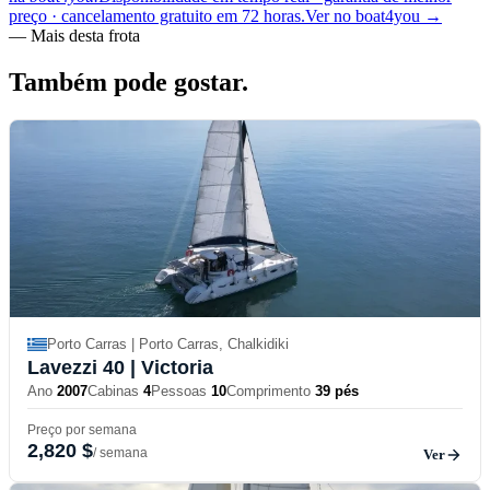
preço · cancelamento gratuito em 72 horas.
Ver no boat4you
→
—
Mais desta frota
Também pode
gostar.
Porto Carras | Porto Carras, Chalkidiki
Lavezzi 40
| Victoria
Ano
2007
Cabinas
4
Pessoas
10
Comprimento
39 pés
Preço por semana
2,820 $
/ semana
Ver