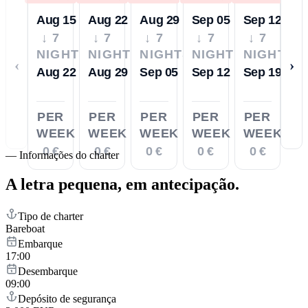
Aug 15
Aug 22
Aug 29
Sep 05
Sep 12
↓ 7
↓ 7
↓ 7
↓ 7
↓ 7
NIGHTS
NIGHTS
NIGHTS
NIGHTS
NIGHTS
‹
›
Aug 22
Aug 29
Sep 05
Sep 12
Sep 19
PER
PER
PER
PER
PER
WEEK
WEEK
WEEK
WEEK
WEEK
0 €
0 €
0 €
0 €
0 €
—
Informações do charter
A letra pequena,
em antecipação.
Tipo de charter
Bareboat
Embarque
17:00
Desembarque
09:00
Depósito de segurança