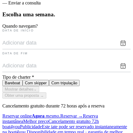
— Enviar a consulta
Escolha uma
semana.
Quando navegam?
DATA DE INÍCIO
DATA DE FIM
Tipo de charter
*
Bareboat
Com skipper
Com tripulação
Mostrar detalhes
⌄
Obter uma proposta →
Cancelamento gratuito durante 72 horas após a reserva
Reservar online
Agora
mesmo.
Reservar
→
Reserva
instantânea
Melhor preço
Cancelamento gratuito 72h
boat4you
Publicidade
Este iate pode ser reservado instantaneamente
na
boat4you.
Disponibilidade em tempo real · garantia de melhor