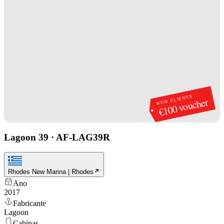
NEW CLIENTS
€100 voucher
Lagoon 39
·
AF-LAG39R
Rhodes New Marina | Rhodes
Ano
2017
Fabricante
Lagoon
Cabinas