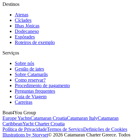
Destinos
Atenas
Cíclades
Ilhas Jónicas
Dodecaneso
Espórades
Roteiros de exemplo
Serviços
Sobre nós
Gestão de iates
Sobre Catamarãs
Como reservar?
Procedimento de pagamento
Perguntas frequentes
Guia de Viagem
Carreiras
Boat4You Group
Europe Yachts
Catamaran Croatia
Catamaran Italy
Catamaran
Caribbean
Yacht Charter Croatia
Política de Privacidade
Termos de Serviço
Definições de Cookies
Illustrations by Storyset
© 2026 Catamaran Charter Greece. Todos