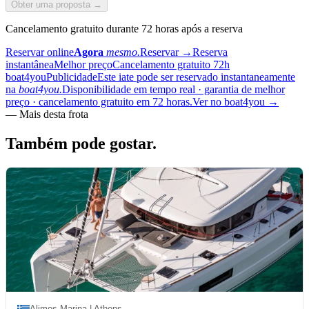
Obter uma proposta →
Cancelamento gratuito durante 72 horas após a reserva
Reservar online
Agora
mesmo.
Reservar
→
Reserva
instantânea
Melhor preço
Cancelamento gratuito 72h
boat4you
Publicidade
Este iate pode ser reservado instantaneamente
na
boat4you.
Disponibilidade em tempo real · garantia de melhor
preço · cancelamento gratuito em 72 horas.
Ver no boat4you
→
—
Mais desta frota
Também pode
gostar.
Alimos Marina | Athens