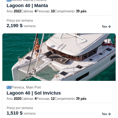
Lagoon 40
| Manta
Ano
2022
Cabinas
4
Pessoas
10
Comprimento
39 pés
Preço por semana
2,190 $
/ semana
Ver
Preveza, Main Port
Lagoon 40
| Sol Invictus
Ano
2020
Cabinas
4
Pessoas
12
Comprimento
39 pés
Preço por semana
1,510 $
/ semana
Ver