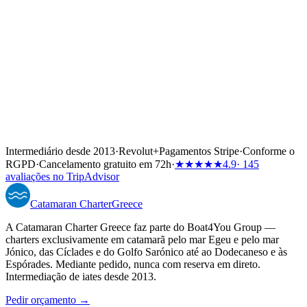
Intermediário desde 2013
·
Revolut
+
Pagamentos Stripe
·
Conforme o
RGPD
·
Cancelamento gratuito em 72h
·
★★★★★
4.9
· 145
avaliações no TripAdvisor
Catamaran
Charter
Greece
A Catamaran Charter Greece faz parte do Boat4You Group —
charters exclusivamente em catamarã pelo mar Egeu e pelo mar
Jónico, das Cíclades e do Golfo Sarónico até ao Dodecaneso e às
Espórades. Mediante pedido, nunca com reserva em direto.
Intermediação de iates desde 2013.
Pedir orçamento →