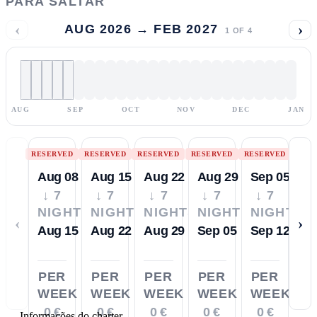
PARA SALTAR
‹
›
AUG 2026 → FEB 2027
1
OF
4
AUG
SEP
OCT
NOV
DEC
JAN
RESERVED
RESERVED
RESERVED
RESERVED
RESERVED
Aug 08
Aug 15
Aug 22
Aug 29
Sep 05
↓ 7
↓ 7
↓ 7
↓ 7
↓ 7
NIGHTS
NIGHTS
NIGHTS
NIGHTS
NIGHTS
‹
›
Aug 15
Aug 22
Aug 29
Sep 05
Sep 12
PER
PER
PER
PER
PER
WEEK
WEEK
WEEK
WEEK
WEEK
0 €
0 €
0 €
0 €
0 €
—
Informações do charter