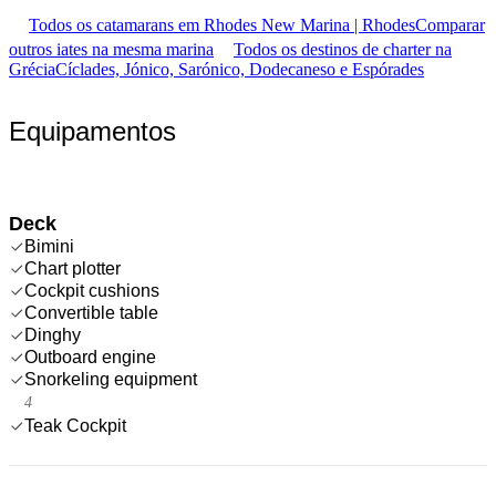
Todos os catamarans em Rhodes New Marina | Rhodes
Comparar
outros iates na mesma marina
Todos os destinos de charter na
Grécia
Cíclades, Jónico, Sarónico, Dodecaneso e Espórades
Equipamentos
Deck
Bimini
Chart plotter
Cockpit cushions
Convertible table
Dinghy
Outboard engine
Snorkeling equipment
4
Teak Cockpit