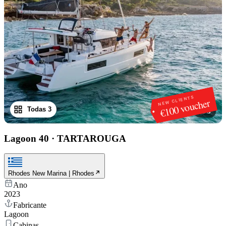
NEW CLIENTS
€100 voucher
Todas 3
1
/
3
Lagoon 40
·
TARTAROUGA
Rhodes New Marina | Rhodes
Ano
2023
Fabricante
Lagoon
Cabinas