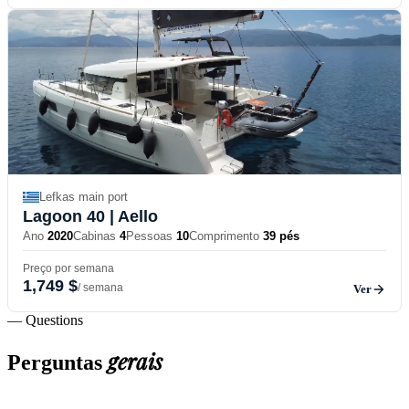
Lefkas main port
Lagoon 40
| Aello
Ano
2020
Cabinas
4
Pessoas
10
Comprimento
39 pés
Preço por semana
1,749 $
/ semana
Ver
— Questions
gerais
Perguntas