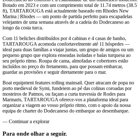
Botado em 2023 e com um comprimento total de 11.74 metros (38.5
ft), TARTAROUGA está actualmente baseado em Rhodes New
Marina | Rhodes — um ponto de partida perfeito para escapadelas
velejantes de uma semana através de a cadeia do Dodecaneso ao
longo da costa turca.
Com 11 beliches distribuídos por 4 cabinas e 4 casas de banho,
TARTAROUGA acomoda confortavelmente até 11 hóspedes —
ideal para duas famílias a viajar juntas, um grupo de amigos ou um
pequeno grupo que explora enseadas isoladas e baías turquesa ao
seu próprio ritmo. Roupa de cama, almofadas e cobertores estão
incluídos no preço do fretamento, para que possam embarcar,
guardar as provisões e seguir diretamente para o mar.
Boat equipment features rolling mainsail. Quer atracam de popa no
porto medieval de Symi, fundeiem ao pé das colinas coroadas por
mosteiros de Patmos, ou façam a curta travessia de Rodes para
Marmaris, TARTAROUGA oferece-vos a plataforma ideal para
organizar a viagem ao vosso próprio ritmo, com o apoio da nossa
equipa de charter do Dodecaneso do embarque ao desembarque.
—
Continuar a explorar
Para onde olhar
a seguir.