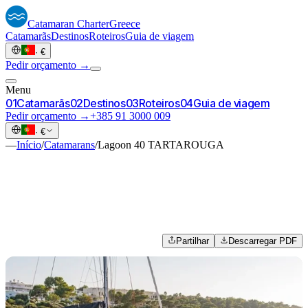
Catamaran
Charter
Greece
Catamarãs
Destinos
Roteiros
Guia de viagem
·
€
Pedir orçamento →
Menu
0
1
Catamarãs
0
2
Destinos
0
3
Roteiros
0
4
Guia de viagem
Pedir orçamento →
+385 91 3000 009
·
€
—
Início
/
Catamarans
/
Lagoon 40 TARTAROUGA
Partilhar
Descarregar PDF