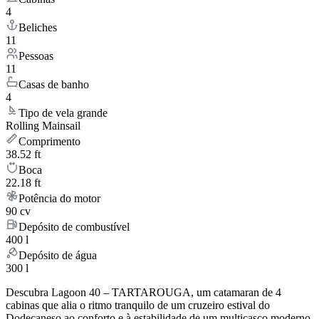
4
Beliches
11
Pessoas
11
Casas de banho
4
Tipo de vela grande
Rolling Mainsail
Comprimento
38.52 ft
Boca
22.18 ft
Potência do motor
90 cv
Depósito de combustível
400 l
Depósito de água
300 l
Descubra Lagoon 40 – TARTAROUGA, um catamaran de 4
cabinas que alia o ritmo tranquilo de um cruzeiro estival do
Dodecaneso ao conforto e à estabilidade de um multicasco moderno.