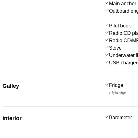
Main anchor
Outboard en
Pilot book
Radio CD pla
Radio CD/MP3
Stove
Underwater l
USB charger 
Fridge
Galley
Flybridge
Barometer
Interior