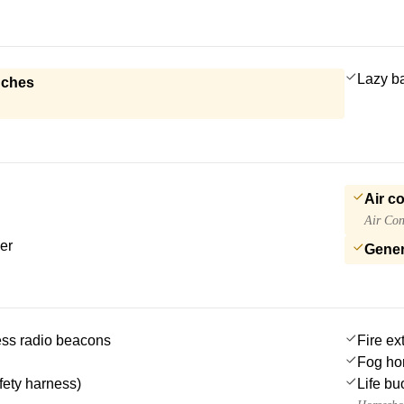
Lazy b
nches
Air c
Air Con
er
Gener
ss radio beacons
Fire ex
Fog ho
afety harness)
Life bu