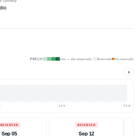
e lifebuoy
dio
PREÇO
baixa → alta temporada
Reservado
Pré-reservado
›
C
JAN
FEB
RESERVED
RESERVED
Sep 05
Sep 12