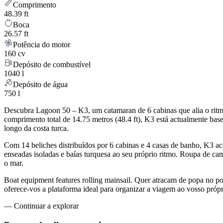
Comprimento
48.39 ft
Boca
26.57 ft
Potência do motor
160 cv
Depósito de combustível
1040 l
Depósito de água
750 l
Descubra Lagoon 50 – K3, um catamaran de 6 cabinas que alia o ritm
comprimento total de 14.75 metros (48.4 ft), K3 está actualmente b
longo da costa turca.
Com 14 beliches distribuídos por 6 cabinas e 4 casas de banho, K3 a
enseadas isoladas e baías turquesa ao seu próprio ritmo. Roupa de ca
o mar.
Boat equipment features rolling mainsail. Quer atracam de popa no p
oferece-vos a plataforma ideal para organizar a viagem ao vosso pró
—
Continuar a explorar