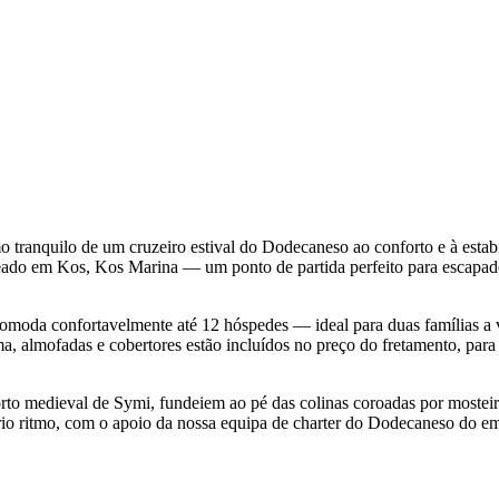
o tranquilo de um cruzeiro estival do Dodecaneso ao conforto e à es
aseado em Kos, Kos Marina — um ponto de partida perfeito para escapad
comoda confortavelmente até 12 hóspedes — ideal para duas famílias a
ma, almofadas e cobertores estão incluídos no preço do fretamento, para
orto medieval de Symi, fundeiem ao pé das colinas coroadas por mostei
prio ritmo, com o apoio da nossa equipa de charter do Dodecaneso do 