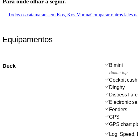
Para onde olhar
a seguir.
Todos os catamarans em Kos, Kos Marina
Comparar outros iates 
Equipamentos
Bimini
Deck
Bimini top
Cockpit cush
Dinghy
Distress flar
Electronic se
Fenders
GPS
GPS chart plo
Log, Speed, 