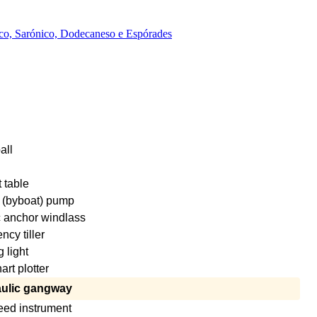
ico, Sarónico, Dodecaneso e Espórades
all
 table
 (byboat) pump
c anchor windlass
cy tiller
g light
rt plotter
ulic gangway
eed instrument