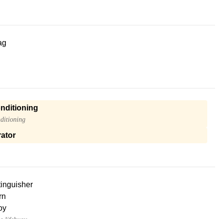
ag
onditioning
ditioning
ator
tinguisher
rn
oy