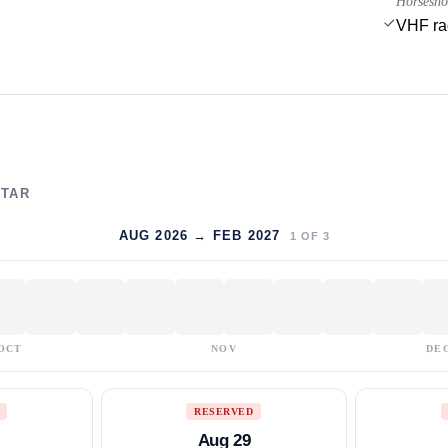
Horsesho
VHF ra
LTAR
AUG 2026 → FEB 2027
1
OF
3
OCT
NOV
DE
RESERVED
Aug 29