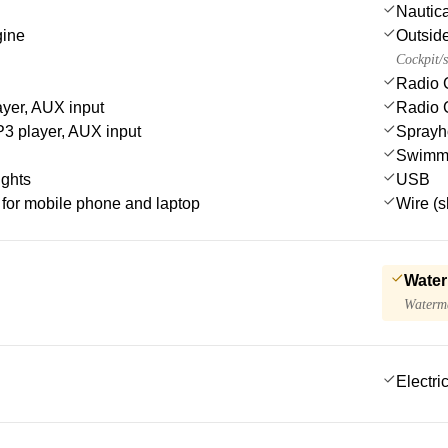
Nautica
gine
Outsid
Cockpit/s
Radio 
yer, AUX input
Radio 
 player, AUX input
Sprayh
Swimmi
ights
USB
for mobile phone and laptop
Wire (s
Water
Waterma
Electri