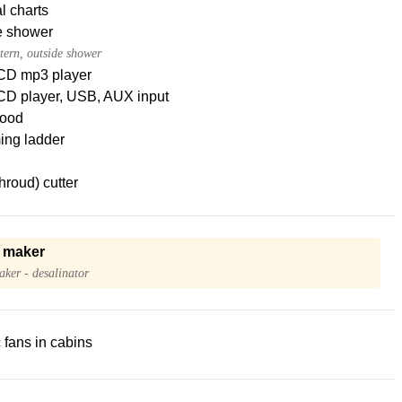
l charts
e shower
tern, outside shower
CD mp3 player
CD player, USB, AUX input
ood
ng ladder
hroud) cutter
 maker
ker - desalinator
c fans in cabins