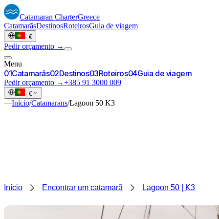
Catamaran
Charter
Greece
Catamarãs
Destinos
Roteiros
Guia de viagem
·
€
Pedir orçamento →
Menu
0
1
Catamarãs
0
2
Destinos
0
3
Roteiros
0
4
Guia de viagem
Pedir orçamento →
+385 91 3000 009
·
€
—
Início
/
Catamarans
/
Lagoon 50 K3
Início
Encontrar um catamarã
Lagoon 50 | K3