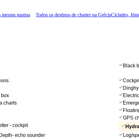
na mesma marina
Todos os destinos de charter na Grécia
Cíclades, Jón
Black b
ions
Cockpit
Dinghy
e box
Electri
a charts
Emergen
Floatin
GPS cha
tter - cockpit
Hydra
Depth- echo sounder
Log/sp