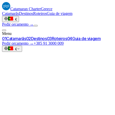
Catamaran
Charter
Greece
Catamarãs
Destinos
Roteiros
Guia de viagem
·
€
Pedir orçamento →
Menu
0
1
Catamarãs
0
2
Destinos
0
3
Roteiros
0
4
Guia de viagem
Pedir orçamento →
+385 91 3000 009
·
€