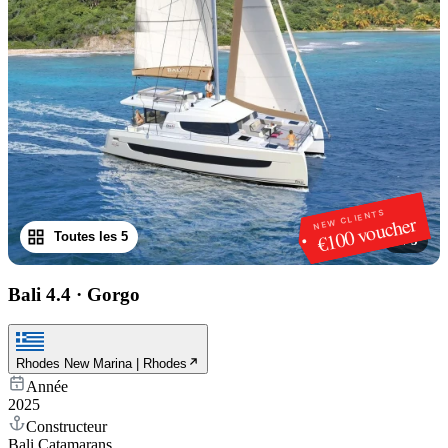
NEW CLIENTS
€100 voucher
Toutes les 5
1
/
5
Bali 4.4
·
Gorgo
Rhodes New Marina | Rhodes
Année
2025
Constructeur
Bali Catamarans