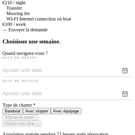
€210 / night
Transfer
Mooring fee
WI-FI Internet connection on boat
€100 / week
— Envoyer la demande
Choisissez une
semaine.
Quand naviguez-vous ?
DATE DE DÉPART
DATE DE RETOUR
Type de charter
*
Bareboat
Avec skipper
Avec équipage
Afficher le détail
⌄
Obtenir une offre →
Annulation gratuite pendant 72 heures après réservation