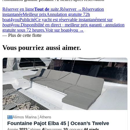
Réserver en ligne
Tout de
suite.
Réserver
→
Réservation
instantanée
Meilleur prix
Annulation gratuite 72h
boat4you
Publicité
Ce yacht est réservable instantanément sur
boat4you.
Disponibilité en direct · meilleur prix garanti · annulation
gratuite sous 72 heures.
Voir sur boat4you
→
—
Plus de cette flotte
Vous pourriez aussi
aimer.
Alimos Marina | Athens
Fountaine Pajot Elba 45
| Ocean’s Twelve
Année
2021
Cabines
4
Personnes
10
Longueur
44 pieds