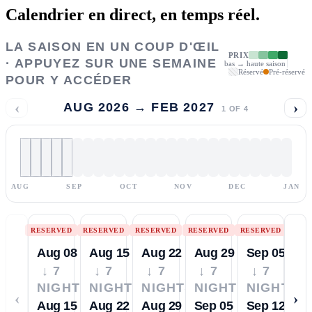
Calendrier en direct,
en temps réel.
LA SAISON EN UN COUP D'ŒIL
PRIX
· APPUYEZ SUR UNE SEMAINE
bas → haute saison
Réservé
Pré-réservé
POUR Y ACCÉDER
‹
›
AUG 2026 → FEB 2027
1
OF
4
AUG
SEP
OCT
NOV
DEC
JAN
RESERVED
RESERVED
RESERVED
RESERVED
RESERVED
Aug 08
Aug 15
Aug 22
Aug 29
Sep 05
↓ 7
↓ 7
↓ 7
↓ 7
↓ 7
NIGHTS
NIGHTS
NIGHTS
NIGHTS
NIGHTS
‹
›
Aug 15
Aug 22
Aug 29
Sep 05
Sep 12