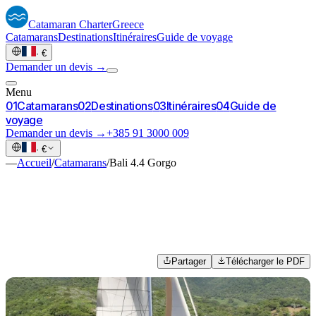
Catamaran
Charter
Greece
Catamarans
Destinations
Itinéraires
Guide de voyage
·
€
Demander un devis →
Menu
0
1
Catamarans
0
2
Destinations
0
3
Itinéraires
0
4
Guide de
voyage
Demander un devis →
+385 91 3000 009
·
€
—
Accueil
/
Catamarans
/
Bali 4.4 Gorgo
Partager
Télécharger le PDF