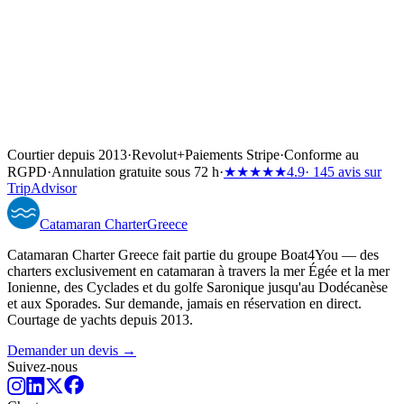
Courtier depuis 2013
·
Revolut
+
Paiements Stripe
·
Conforme au
RGPD
·
Annulation gratuite sous 72 h
·
★★★★★
4.9
· 145 avis sur
TripAdvisor
Catamaran
Charter
Greece
Catamaran Charter Greece fait partie du groupe Boat4You — des
charters exclusivement en catamaran à travers la mer Égée et la mer
Ionienne, des Cyclades et du golfe Saronique jusqu'au Dodécanèse
et aux Sporades. Sur demande, jamais en réservation en direct.
Courtage de yachts depuis 2013.
Demander un devis →
Suivez-nous