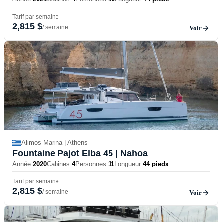
Tarif par semaine
2,815 $
/ semaine
Voir
Alimos Marina | Athens
Fountaine Pajot Elba 45
| Nahoa
Année
2020
Cabines
4
Personnes
11
Longueur
44 pieds
Tarif par semaine
2,815 $
/ semaine
Voir