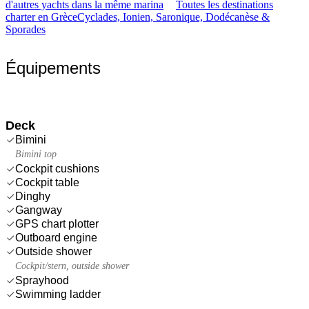
d'autres yachts dans la même marina
Toutes les destinations
charter en Grèce
Cyclades, Ionien, Saronique, Dodécanèse &
Sporades
Équipements
Deck
Bimini
Bimini top
Cockpit cushions
Cockpit table
Dinghy
Gangway
GPS chart plotter
Outboard engine
Outside shower
Cockpit/stern, outside shower
Sprayhood
Swimming ladder