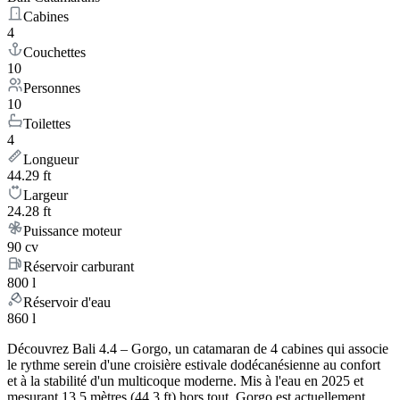
Cabines
4
Couchettes
10
Personnes
10
Toilettes
4
Longueur
44.29 ft
Largeur
24.28 ft
Puissance moteur
90 cv
Réservoir carburant
800 l
Réservoir d'eau
860 l
Découvrez Bali 4.4 – Gorgo, un catamaran de 4 cabines qui associe
le rythme serein d'une croisière estivale dodécanésienne au confort
et à la stabilité d'un multicoque moderne. Mis à l'eau en 2025 et
mesurant 13.5 mètres (44.3 ft) hors tout, Gorgo est actuellement