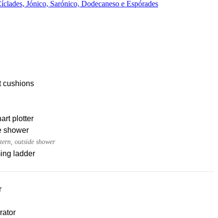
íclades, Jónico, Sarónico, Dodecaneso e Espórades
t cushions
rt plotter
e shower
tern, outside shower
ng ladder
r
rator