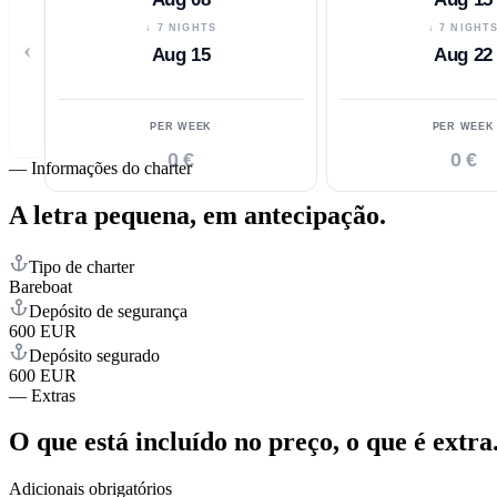
↓ 7 NIGHTS
↓ 7 NIGHT
‹
Aug 15
Aug 22
PER WEEK
PER WEEK
0 €
0 €
—
Informações do charter
A letra pequena,
em antecipação.
Tipo de charter
Bareboat
Depósito de segurança
600 EUR
Depósito segurado
600 EUR
—
Extras
O que está incluído no preço,
o que é extra
Adicionais obrigatórios