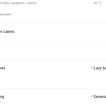
 (Galley equipment, cutlery)
417 L
salinator
 in cabins
ches
Lazy b
ing
Genera
g