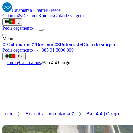
Catamaran
Charter
Greece
Catamarãs
Destinos
Roteiros
Guia de viagem
·
€
Pedir orçamento →
Menu
0
1
Catamarãs
0
2
Destinos
0
3
Roteiros
0
4
Guia de viagem
Pedir orçamento →
+385 91 3000 009
·
€
—
Início
/
Catamarans
/
Bali 4.4 Gorgo
Início
Encontrar um catamarã
Bali 4.4 | Gorgo