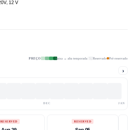
20V, 12 V
PREÇO
baixa → alta temporada
Reservado
Pré-reservado
›
DEC
JAN
RESERVED
RESERVED
Aug 29
Sep 05