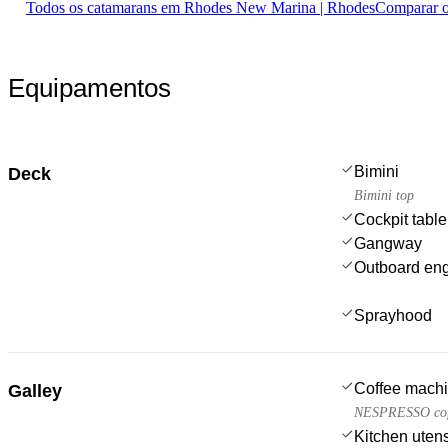
Todos os catamarans em Rhodes New Marina | Rhodes
Comparar o
Equipamentos
Bimini
Deck
Bimini top
Cockpit table
Gangway
Outboard en
Sprayhood
Coffee mach
Galley
NESPRESSO cof
Kitchen utens