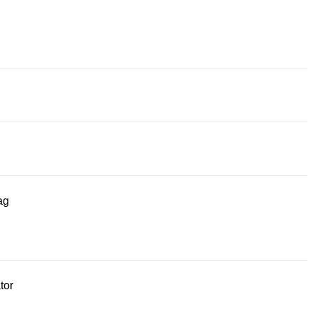
ag
tor