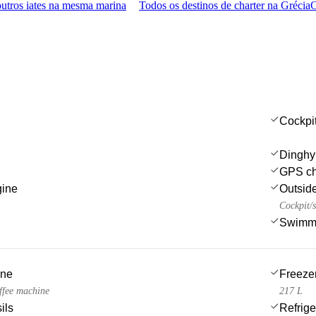
utros iates na mesma marina
Todos os destinos de charter na Grécia
C
Cockpi
Dinghy
GPS cha
gine
Outsid
Cockpit/s
Swimmi
ine
Freeze
fee machine
217 L
ils
Refrige