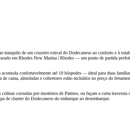
tmo tranquilo de um cruzeiro estival do Dodecaneso ao conforto e à e
 baseado em Rhodes New Marina | Rhodes — um ponto de partida perfeito
go acomoda confortavelmente até 10 hóspedes — ideal para duas família
pa de cama, almofadas e cobertores estão incluídos no preço do fretame
colinas coroadas por mosteiros de Patmos, ou façam a curta travessia 
uipa de charter do Dodecaneso do embarque ao desembarque.