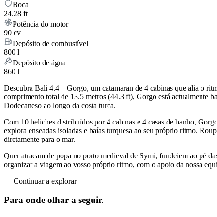
Boca
24.28 ft
Potência do motor
90 cv
Depósito de combustível
800 l
Depósito de água
860 l
Descubra Bali 4.4 – Gorgo, um catamaran de 4 cabinas que alia o ri
comprimento total de 13.5 metros (44.3 ft), Gorgo está actualmente
Dodecaneso ao longo da costa turca.
Com 10 beliches distribuídos por 4 cabinas e 4 casas de banho, Gor
explora enseadas isoladas e baías turquesa ao seu próprio ritmo. Rou
diretamente para o mar.
Quer atracam de popa no porto medieval de Symi, fundeiem ao pé das 
organizar a viagem ao vosso próprio ritmo, com o apoio da nossa eq
—
Continuar a explorar
Para onde olhar
a seguir.