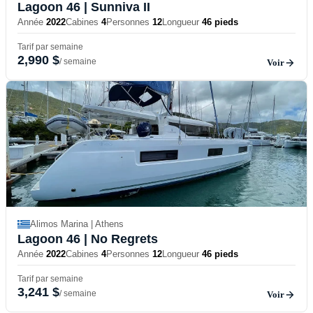
Lagoon 46
| Sunniva II
Année
2022
Cabines
4
Personnes
12
Longueur
46 pieds
Tarif par semaine
2,990 $
/ semaine
Voir
Alimos Marina | Athens
Lagoon 46
| No Regrets
Année
2022
Cabines
4
Personnes
12
Longueur
46 pieds
Tarif par semaine
3,241 $
/ semaine
Voir