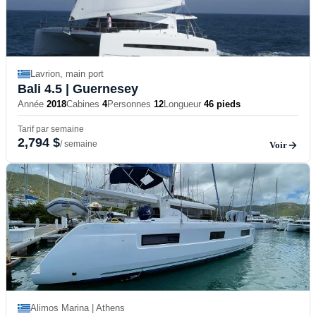
Lavrion, main port
Bali 4.5
| Guernesey
Année
2018
Cabines
4
Personnes
12
Longueur
46 pieds
Tarif par semaine
2,794 $
/ semaine
Voir
Alimos Marina | Athens