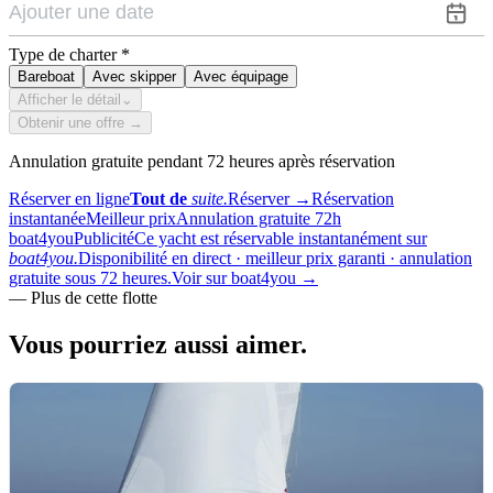
Type de charter
*
Bareboat
Avec skipper
Avec équipage
Afficher le détail
⌄
Obtenir une offre →
Annulation gratuite pendant 72 heures après réservation
Réserver en ligne
Tout de
suite.
Réserver
→
Réservation
instantanée
Meilleur prix
Annulation gratuite 72h
boat4you
Publicité
Ce yacht est réservable instantanément sur
boat4you.
Disponibilité en direct · meilleur prix garanti · annulation
gratuite sous 72 heures.
Voir sur boat4you
→
—
Plus de cette flotte
Vous pourriez aussi
aimer.