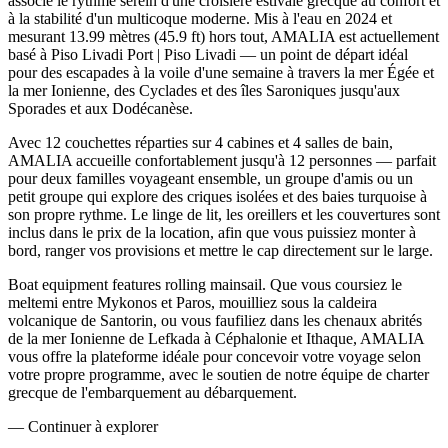
associe le rythme serein d'une croisière estivale grecque au confort et
à la stabilité d'un multicoque moderne. Mis à l'eau en 2024 et
mesurant 13.99 mètres (45.9 ft) hors tout, AMALIA est actuellement
basé à Piso Livadi Port | Piso Livadi — un point de départ idéal
pour des escapades à la voile d'une semaine à travers la mer Égée et
la mer Ionienne, des Cyclades et des îles Saroniques jusqu'aux
Sporades et aux Dodécanèse.
Avec 12 couchettes réparties sur 4 cabines et 4 salles de bain,
AMALIA accueille confortablement jusqu'à 12 personnes — parfait
pour deux familles voyageant ensemble, un groupe d'amis ou un
petit groupe qui explore des criques isolées et des baies turquoise à
son propre rythme. Le linge de lit, les oreillers et les couvertures sont
inclus dans le prix de la location, afin que vous puissiez monter à
bord, ranger vos provisions et mettre le cap directement sur le large.
Boat equipment features rolling mainsail. Que vous coursiez le
meltemi entre Mykonos et Paros, mouilliez sous la caldeira
volcanique de Santorin, ou vous faufiliez dans les chenaux abrités
de la mer Ionienne de Lefkada à Céphalonie et Ithaque, AMALIA
vous offre la plateforme idéale pour concevoir votre voyage selon
votre propre programme, avec le soutien de notre équipe de charter
grecque de l'embarquement au débarquement.
—
Continuer à explorer