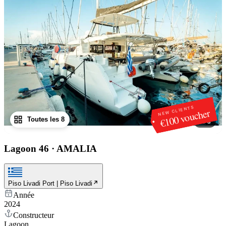
NEW CLIENTS
€100 voucher
Toutes les 8
1
/
8
Lagoon 46
·
AMALIA
Piso Livadi Port | Piso Livadi
Année
2024
Constructeur
Lagoon