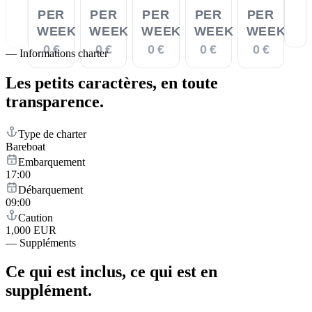
PER
PER
PER
PER
PER
WEEK
WEEK
WEEK
WEEK
WEEK
0 €
0 €
0 €
0 €
0 €
—
Informations charter
Les petits caractères,
en toute
transparence.
Type de charter
Bareboat
Embarquement
17:00
Débarquement
09:00
Caution
1,000 EUR
—
Suppléments
Ce qui est inclus,
ce qui est en
supplément.