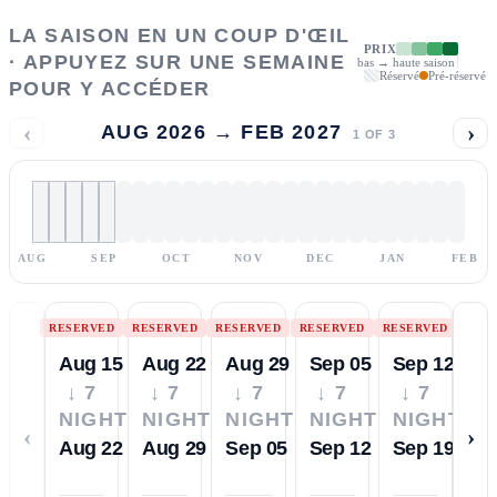
LA SAISON EN UN COUP D'ŒIL
PRIX
· APPUYEZ SUR UNE SEMAINE
bas → haute saison
Réservé
Pré-réservé
POUR Y ACCÉDER
‹
›
AUG 2026 → FEB 2027
1
OF
3
AUG
SEP
OCT
NOV
DEC
JAN
FEB
RESERVED
RESERVED
RESERVED
RESERVED
RESERVED
Aug 15
Aug 22
Aug 29
Sep 05
Sep 12
↓ 7
↓ 7
↓ 7
↓ 7
↓ 7
NIGHTS
NIGHTS
NIGHTS
NIGHTS
NIGHTS
‹
›
Aug 22
Aug 29
Sep 05
Sep 12
Sep 19