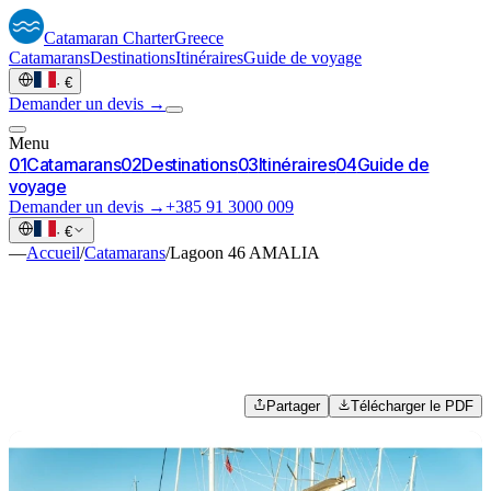
Catamaran
Charter
Greece
Catamarans
Destinations
Itinéraires
Guide de voyage
·
€
Demander un devis →
Menu
0
1
Catamarans
0
2
Destinations
0
3
Itinéraires
0
4
Guide de
voyage
Demander un devis →
+385 91 3000 009
·
€
—
Accueil
/
Catamarans
/
Lagoon 46 AMALIA
Partager
Télécharger le PDF