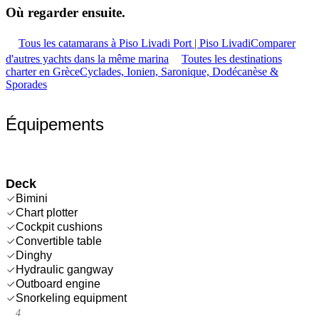
Où regarder
ensuite.
Tous les catamarans à Piso Livadi Port | Piso Livadi
Comparer
d'autres yachts dans la même marina
Toutes les destinations
charter en Grèce
Cyclades, Ionien, Saronique, Dodécanèse &
Sporades
Équipements
Deck
Bimini
Chart plotter
Cockpit cushions
Convertible table
Dinghy
Hydraulic gangway
Outboard engine
Snorkeling equipment
4