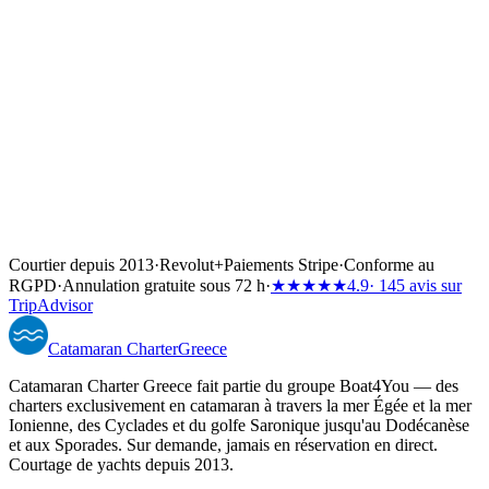
Courtier depuis 2013
·
Revolut
+
Paiements Stripe
·
Conforme au
RGPD
·
Annulation gratuite sous 72 h
·
★★★★★
4.9
· 145 avis sur
TripAdvisor
Catamaran
Charter
Greece
Catamaran Charter Greece fait partie du groupe Boat4You — des
charters exclusivement en catamaran à travers la mer Égée et la mer
Ionienne, des Cyclades et du golfe Saronique jusqu'au Dodécanèse
et aux Sporades. Sur demande, jamais en réservation en direct.
Courtage de yachts depuis 2013.