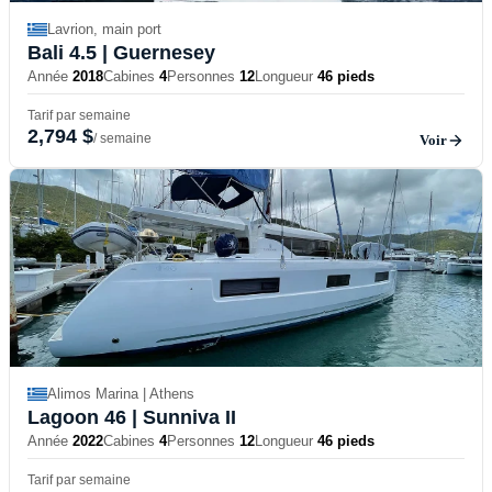
Lavrion, main port
Bali 4.5
| Guernesey
Année
2018
Cabines
4
Personnes
12
Longueur
46 pieds
Tarif par semaine
2,794 $
/ semaine
Voir
Alimos Marina | Athens
Lagoon 46
| Sunniva II
Année
2022
Cabines
4
Personnes
12
Longueur
46 pieds
Tarif par semaine