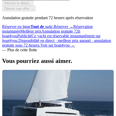
Afficher le détail
⌄
Obtenir une offre →
Annulation gratuite pendant 72 heures après réservation
Réserver en ligne
Tout de
suite.
Réserver
→
Réservation
instantanée
Meilleur prix
Annulation gratuite 72h
boat4you
Publicité
Ce yacht est réservable instantanément sur
boat4you.
Disponibilité en direct · meilleur prix garanti · annulation
gratuite sous 72 heures.
Voir sur boat4you
→
—
Plus de cette flotte
Vous pourriez aussi
aimer.