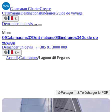
Catamaran
Charter
Greece
Catamarans
Destinations
Itinéraires
Guide de voyage
·
€
Demander un devis →
Menu
0
1
Catamarans
0
2
Destinations
0
3
Itinéraires
0
4
Guide de
voyage
Demander un devis →
+385 91 3000 009
·
€
—
Accueil
/
Catamarans
/
Lagoon 46 Pegasus
Partager
Télécharger le PDF