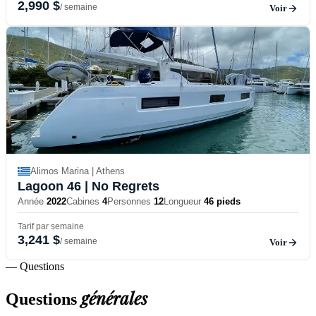
2,990 $
/ semaine
Voir
Alimos Marina | Athens
Lagoon 46
| No Regrets
Année
2022
Cabines
4
Personnes
12
Longueur
46 pieds
Tarif par semaine
3,241 $
/ semaine
Voir
— Questions
générales
Questions