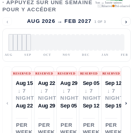
· APPUYEZ SUR UNE SEMAINE
bas → haute saison
Réservé
Pré-réservé
POUR Y ACCÉDER
‹
›
AUG 2026 → FEB 2027
1
OF
3
AUG
SEP
OCT
NOV
DEC
JAN
FEB
RESERVED
RESERVED
RESERVED
RESERVED
RESERVED
Aug 15
Aug 22
Aug 29
Sep 05
Sep 12
↓ 7
↓ 7
↓ 7
↓ 7
↓ 7
NIGHTS
NIGHTS
NIGHTS
NIGHTS
NIGHTS
‹
›
Aug 22
Aug 29
Sep 05
Sep 12
Sep 19
PER
PER
PER
PER
PER
WEEK
WEEK
WEEK
WEEK
WEEK