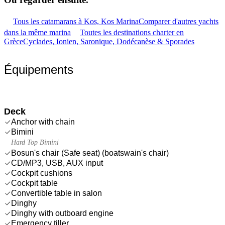
Tous les catamarans à Kos, Kos Marina
Comparer d'autres yachts
dans la même marina
Toutes les destinations charter en
Grèce
Cyclades, Ionien, Saronique, Dodécanèse & Sporades
Équipements
Deck
Anchor with chain
Bimini
Hard Top Bimini
Bosun's chair (Safe seat) (boatswain's chair)
CD/MP3, USB, AUX input
Cockpit cushions
Cockpit table
Convertible table in salon
Dinghy
Dinghy with outboard engine
Emergency tiller