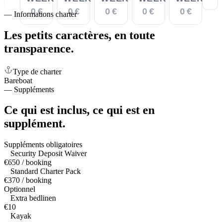
0 €
0 €
0 €
0 €
0 €
—
Informations charter
Les petits caractères,
en toute
transparence.
Type de charter
Bareboat
—
Suppléments
Ce qui est inclus,
ce qui est en
supplément.
Suppléments obligatoires
Security Deposit Waiver
€650 / booking
Standard Charter Pack
€370 / booking
Optionnel
Extra bedlinen
€10
Kayak