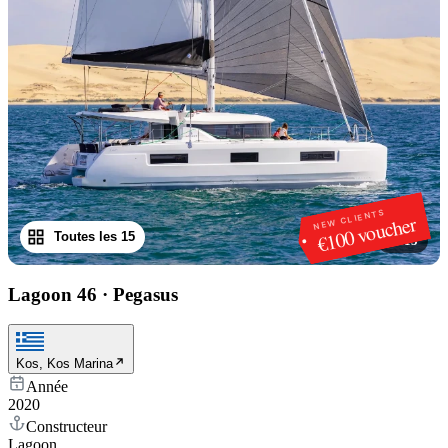
NEW CLIENTS
€100 voucher
Toutes les 15
1
/
15
Lagoon 46
·
Pegasus
Kos, Kos Marina
Année
2020
Constructeur
Lagoon