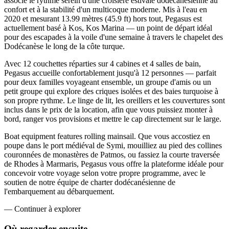
associe le rythme serein d'une croisière estivale dodécanésienne au
confort et à la stabilité d'un multicoque moderne. Mis à l'eau en
2020 et mesurant 13.99 mètres (45.9 ft) hors tout, Pegasus est
actuellement basé à Kos, Kos Marina — un point de départ idéal
pour des escapades à la voile d'une semaine à travers le chapelet des
Dodécanèse le long de la côte turque.
Avec 12 couchettes réparties sur 4 cabines et 4 salles de bain,
Pegasus accueille confortablement jusqu'à 12 personnes — parfait
pour deux familles voyageant ensemble, un groupe d'amis ou un
petit groupe qui explore des criques isolées et des baies turquoise à
son propre rythme. Le linge de lit, les oreillers et les couvertures sont
inclus dans le prix de la location, afin que vous puissiez monter à
bord, ranger vos provisions et mettre le cap directement sur le large.
Boat equipment features rolling mainsail. Que vous accostiez en
poupe dans le port médiéval de Symi, mouilliez au pied des collines
couronnées de monastères de Patmos, ou fassiez la courte traversée
de Rhodes à Marmaris, Pegasus vous offre la plateforme idéale pour
concevoir votre voyage selon votre propre programme, avec le
soutien de notre équipe de charter dodécanésienne de
l'embarquement au débarquement.
—
Continuer à explorer
Où regarder
ensuite.